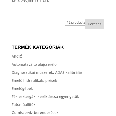
Ár:
4,286,000
Ft
+ ÁFA
TERMÉK KATEGÓRIÁK
AKCIÓ
Automataváltó olajcserélő
Diagnosztikai műszerek, ADAS kalibrálás
Emelő hidraulikák, prések
Emelőgépek
Fék esztergák, keréktárcsa egyengetők
Futóműállítók
Gumiszerviz berendezések