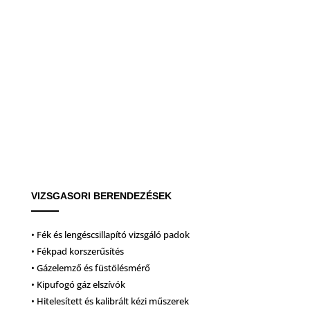
VIZSGASORI BERENDEZÉSEK
• Fék és lengéscsillapító vizsgáló padok
• Fékpad korszerűsítés
• Gázelemző és füstölésmérő
• Kipufogó gáz elszívók
• Hitelesített és kalibrált kézi műszerek