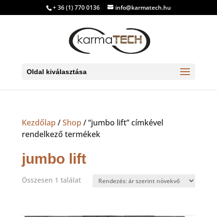
+ 36 (1) 770 0136
info@karmatech.hu
Oldal kiválasztása
Kezdőlap
/
Shop
/ “jumbo lift” címkével
rendelkező termékek
jumbo lift
Összesen 1 találat