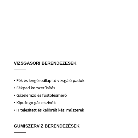
VIZSGASORI BERENDEZÉSEK
• Fék és lengéscsillapító vizsgáló padok
• Fékpad korszerűsítés
• Gázelemző és füstölésmérő
• Kipufogó gáz elszívók
• Hitelesített és kalibrált kézi műszerek
GUMISZERVIZ BERENDEZÉSEK