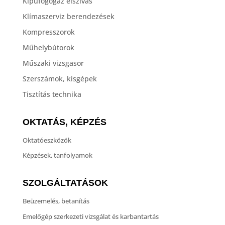
Kipufogógáz elszívás
Klímaszerviz berendezések
Kompresszorok
Műhelybútorok
Műszaki vizsgasor
Szerszámok, kisgépek
Tisztítás technika
OKTATÁS, KÉPZÉS
Oktatóeszközök
Képzések, tanfolyamok
SZOLGÁLTATÁSOK
Beüzemelés, betanítás
Emelőgép szerkezeti vizsgálat és karbantartás