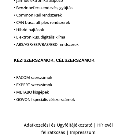
• Járműelektronika alapozó
• Benzinbefecskendezés, gyújtás
• Common Rail rendszerek
• CAN busz, ultiplex rendszerek
• Hibrid hajtások
• Elektronikus, digitális klíma
• ABS/ASR/ESP/BAS/EBD rendszerek
KÉZISZERSZÁMOK, CÉLSZERSZÁMOK
• FACOM szerszámok
• EXPERT szerszámok
• METABO kisgépek
• GOVONI speciális célszerszámok
Adatkezelési és Ügyféltájékoztató
|
Hírlevél
feliratkozás
|
Impresszum