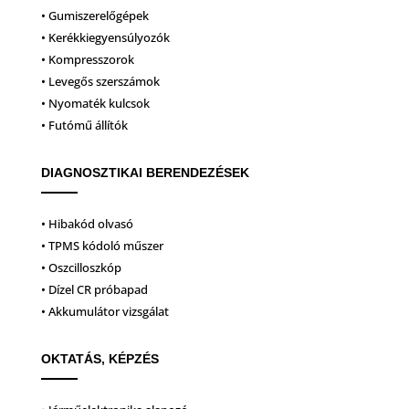
• Gumiszerelőgépek
• Kerékkiegyensúlyozók
• Kompresszorok
• Levegős szerszámok
• Nyomaték kulcsok
• Futómű állítók
DIAGNOSZTIKAI BERENDEZÉSEK
• Hibakód olvasó
• TPMS kódoló műszer
• Oszcilloszkóp
• Dízel CR próbapad
• Akkumulátor vizsgálat
OKTATÁS, KÉPZÉS