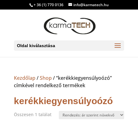
+ 36 (1) 770 0136
info@karmatech.hu
Oldal kiválasztása
Kezdőlap
/
Shop
/ “kerékkiegyensúlyoózó”
címkével rendelkező termékek
kerékkiegyensúlyoózó
Összesen 1 találat