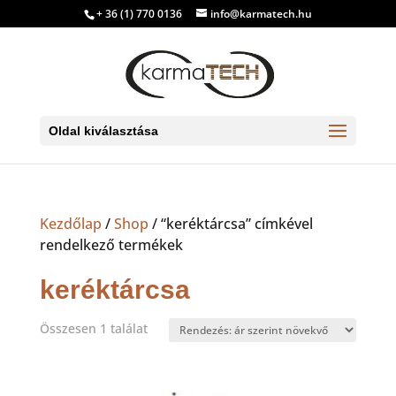
+ 36 (1) 770 0136
info@karmatech.hu
Oldal kiválasztása
Kezdőlap
/
Shop
/ “keréktárcsa” címkével
rendelkező termékek
keréktárcsa
Összesen 1 találat