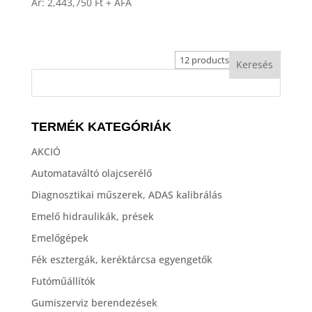
Ár:
2,443,750
Ft
+ ÁFA
TERMÉK KATEGÓRIÁK
AKCIÓ
Automataváltó olajcserélő
Diagnosztikai műszerek, ADAS kalibrálás
Emelő hidraulikák, prések
Emelőgépek
Fék esztergák, keréktárcsa egyengetők
Futóműállítók
Gumiszerviz berendezések