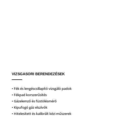
VIZSGASORI BERENDEZÉSEK
• Fék és lengéscsillapító vizsgáló padok
• Fékpad korszerűsítés
• Gázelemző és füstölésmérő
• Kipufogó gáz elszívók
• Hitelesített és kalibrált kézi műszerek