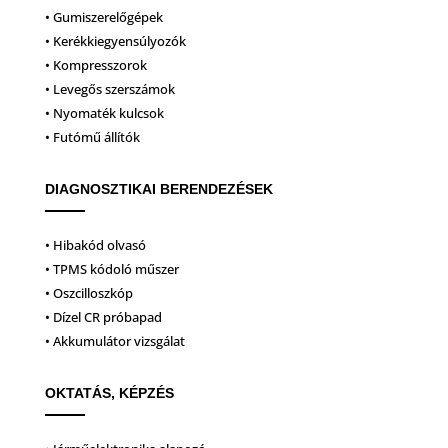
• Gumiszerelőgépek
• Kerékkiegyensúlyozók
• Kompresszorok
• Levegős szerszámok
• Nyomaték kulcsok
• Futómű állítók
DIAGNOSZTIKAI BERENDEZÉSEK
• Hibakód olvasó
• TPMS kódoló műszer
• Oszcilloszkóp
• Dízel CR próbapad
• Akkumulátor vizsgálat
OKTATÁS, KÉPZÉS