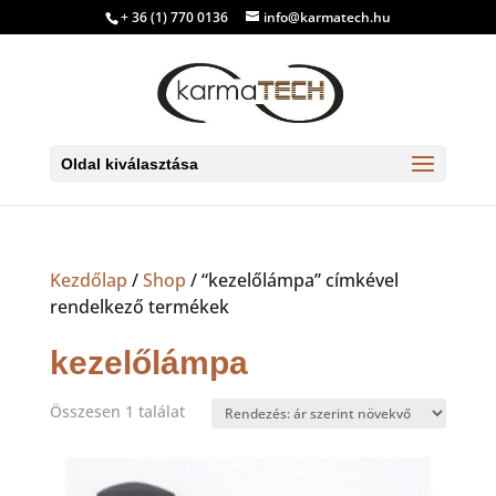
+ 36 (1) 770 0136
info@karmatech.hu
Oldal kiválasztása
Kezdőlap
/
Shop
/ “kezelőlámpa” címkével
rendelkező termékek
kezelőlámpa
Összesen 1 találat