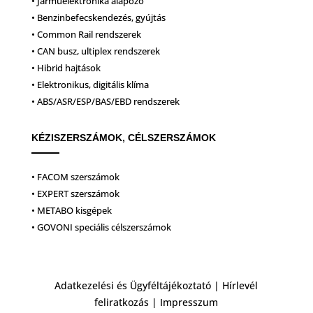
• Járműelektronika alapozó
• Benzinbefecskendezés, gyújtás
• Common Rail rendszerek
• CAN busz, ultiplex rendszerek
• Hibrid hajtások
• Elektronikus, digitális klíma
• ABS/ASR/ESP/BAS/EBD rendszerek
KÉZISZERSZÁMOK, CÉLSZERSZÁMOK
• FACOM szerszámok
• EXPERT szerszámok
• METABO kisgépek
• GOVONI speciális célszerszámok
Adatkezelési és Ügyféltájékoztató
|
Hírlevél
feliratkozás
|
Impresszum