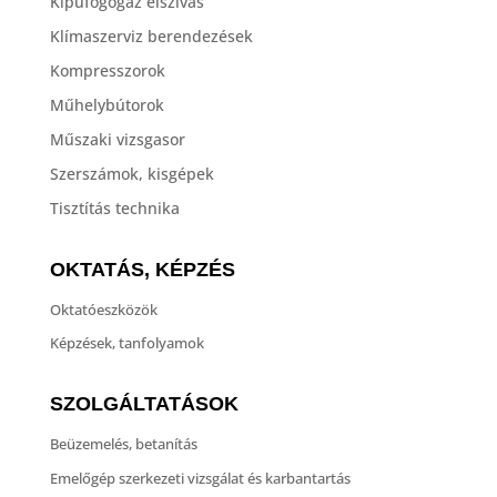
Kipufogógáz elszívás
Klímaszerviz berendezések
Kompresszorok
Műhelybútorok
Műszaki vizsgasor
Szerszámok, kisgépek
Tisztítás technika
OKTATÁS, KÉPZÉS
Oktatóeszközök
Képzések, tanfolyamok
SZOLGÁLTATÁSOK
Beüzemelés, betanítás
Emelőgép szerkezeti vizsgálat és karbantartás