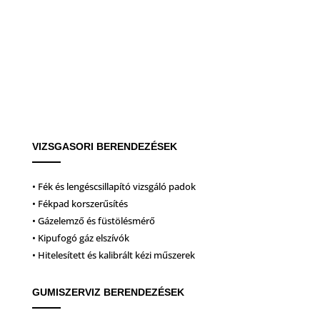
VIZSGASORI BERENDEZÉSEK
• Fék és lengéscsillapító vizsgáló padok
• Fékpad korszerűsítés
• Gázelemző és füstölésmérő
• Kipufogó gáz elszívók
• Hitelesített és kalibrált kézi műszerek
GUMISZERVIZ BERENDEZÉSEK