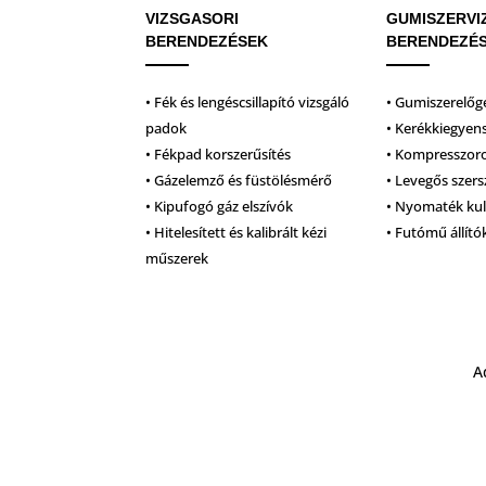
VIZSGASORI
GUMISZERVI
BERENDEZÉSEK
BERENDEZÉ
• Fék és lengéscsillapító vizsgáló
• Gumiszerelőg
padok
• Kerékkiegyen
• Fékpad korszerűsítés
• Kompresszor
• Gázelemző és füstölésmérő
• Levegős szer
• Kipufogó gáz elszívók
• Nyomaték ku
• Hitelesített és kalibrált kézi
• Futómű állító
műszerek
A