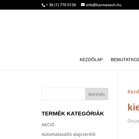
+ 36 (1) 770 0136
info@karmatech.hu
KEZDŐLAP
BEMUTATKO
Kezd
ki
TERMÉK KATEGÓRIÁK
Össze
AKCIÓ
Automataváltó olajcserélő