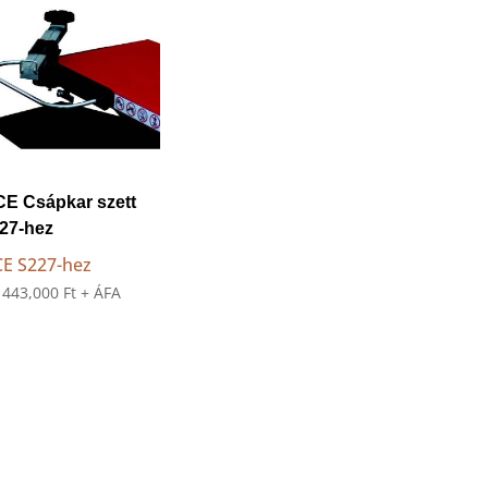
CE Csápkar szett
27-hez
CE S227-hez
:
443,000
Ft
+ ÁFA