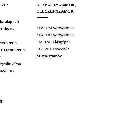
PZÉS
KÉZISZERSZÁMOK,
CÉLSZERSZÁMOK
ika alapozó
• FACOM szerszámok
endezés,
• EXPERT szerszámok
• METABO kisgépek
rendszerek
• GOVONI speciális
plex rendszerek
célszerszámok
k
igitális klíma
BAS/EBD
um