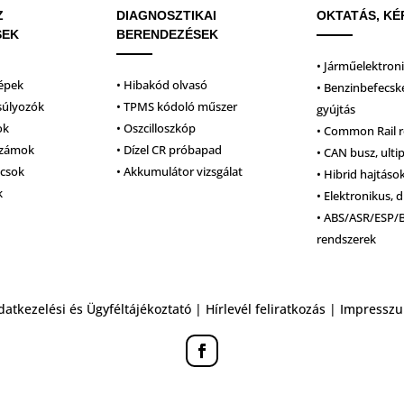
Z
DIAGNOSZTIKAI
OKTATÁS, KÉ
SEK
BERENDEZÉSEK
• Járműelektron
épek
• Hibakód olvasó
• Benzinbefecsk
súlyozók
• TPMS kódoló műszer
gyújtás
ok
• Oszcilloszkóp
• Common Rail 
számok
• Dízel CR próbapad
• CAN busz, ulti
lcsok
• Akkumulátor vizsgálat
• Hibrid hajtáso
k
• Elektronikus, d
• ABS/ASR/ESP/
rendszerek
datkezelési és Ügyféltájékoztató
|
Hírlevél feliratkozás
|
Impressz