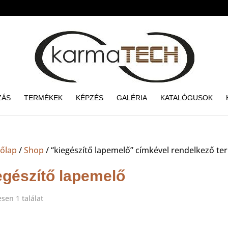
ZÁS
TERMÉKEK
KÉPZÉS
GALÉRIA
KATALÓGUSOK
őlap
/
Shop
/ “kiegészítő lapemelő” címkével rendelkező t
egészítő lapemelő
sen 1 találat