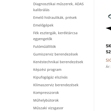
Diagnosztikai műszerek, ADAS
kalibrálás
Emelő hidraulikák, prések
Emelőgépek
Fék esztergák, keréktárcsa
egyengetők
SI
Futóműállítók
S2
Gumiszerviz berendezések
SI
Kenéstechnikai berendezések
Ár
Képzési program
Kipufogógáz elszívás
Klímaszerviz berendezések
Kompresszorok
Műhelybútorok
Műszaki vizsgasor