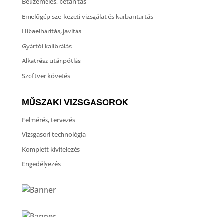
Beüzemelés, betanítás
Emelőgép szerkezeti vizsgálat és karbantartás
Hibaelhárítás, javítás
Gyártói kalibrálás
Alkatrész utánpótlás
Szoftver követés
MŰSZAKI VIZSGASOROK
Felmérés, tervezés
Vizsgasori technológia
Komplett kivitelezés
Engedélyezés