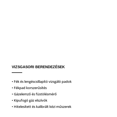
VIZSGASORI BERENDEZÉSEK
• Fék és lengéscsillapító vizsgáló padok
• Fékpad korszerűsítés
• Gázelemző és füstölésmérő
• Kipufogó gáz elszívók
• Hitelesített és kalibrált kézi műszerek