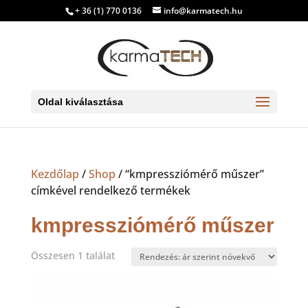
+ 36 (1) 770 0136
info@karmatech.hu
Oldal kiválasztása
Kezdőlap
/
Shop
/ “kmpressziómérő műszer”
címkével rendelkező termékek
kmpressziómérő műszer
Összesen 1 találat