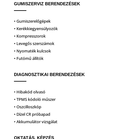
GUMISZERVIZ BERENDEZÉSEK
• Gumiszerelőgépek
• Kerékkiegyensúlyozók
• Kompresszorok
• Levegős szerszámok
• Nyomaték kulcsok
• Futómű állítók
DIAGNOSZTIKAI BERENDEZÉSEK
• Hibakód olvasó
• TPMS kódoló műszer
• Oszcilloszkóp
• Dízel CR próbapad
• Akkumulátor vizsgálat
OKTATÁS, KÉPZÉS