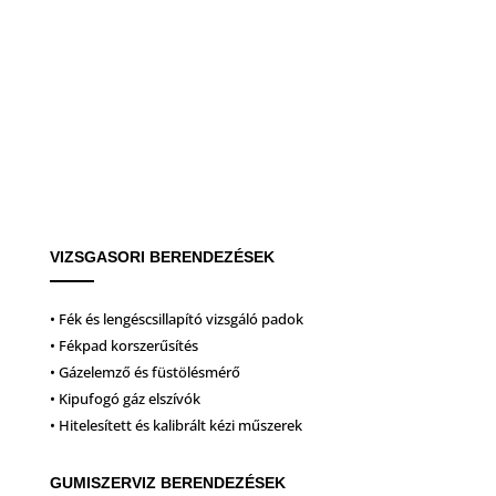
VIZSGASORI BERENDEZÉSEK
• Fék és lengéscsillapító vizsgáló padok
• Fékpad korszerűsítés
• Gázelemző és füstölésmérő
• Kipufogó gáz elszívók
• Hitelesített és kalibrált kézi műszerek
GUMISZERVIZ BERENDEZÉSEK