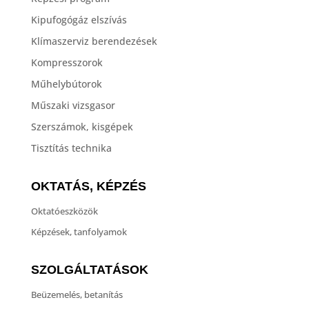
Kipufogógáz elszívás
Klímaszerviz berendezések
Kompresszorok
Műhelybútorok
Műszaki vizsgasor
Szerszámok, kisgépek
Tisztítás technika
OKTATÁS, KÉPZÉS
Oktatóeszközök
Képzések, tanfolyamok
SZOLGÁLTATÁSOK
Beüzemelés, betanítás