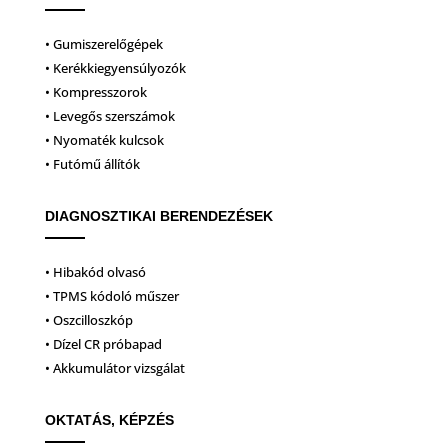
• Gumiszerelőgépek
• Kerékkiegyensúlyozók
• Kompresszorok
• Levegős szerszámok
• Nyomaték kulcsok
• Futómű állítók
DIAGNOSZTIKAI BERENDEZÉSEK
• Hibakód olvasó
• TPMS kódoló műszer
• Oszcilloszkóp
• Dízel CR próbapad
• Akkumulátor vizsgálat
OKTATÁS, KÉPZÉS