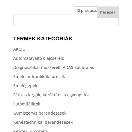
TERMÉK KATEGÓRIÁK
AKCIÓ
Automataváltó olajcserélő
Diagnosztikai műszerek, ADAS kalibrálás
Emelő hidraulikák, prések
Emelőgépek
Fék esztergák, keréktárcsa egyengetők
Futóműállítók
Gumiszerviz berendezések
Kenéstechnikai berendezések
Képzési program