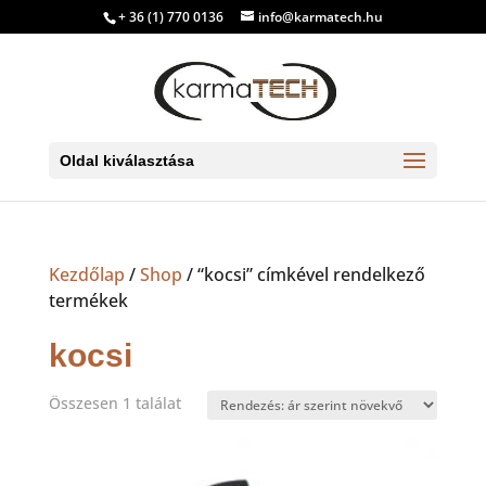
+ 36 (1) 770 0136
info@karmatech.hu
Oldal kiválasztása
Kezdőlap
/
Shop
/ “kocsi” címkével rendelkező
termékek
kocsi
Összesen 1 találat