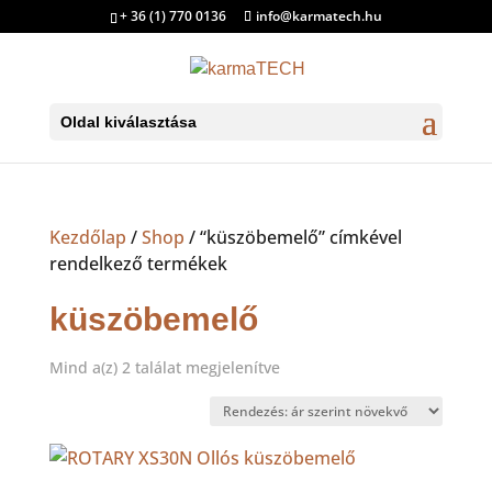
+ 36 (1) 770 0136
info@karmatech.hu
Oldal kiválasztása
Kezdőlap
/
Shop
/ “küszöbemelő” címkével
rendelkező termékek
küszöbemelő
Sorted
Mind a(z) 2 találat megjelenítve
by
price:
low
to