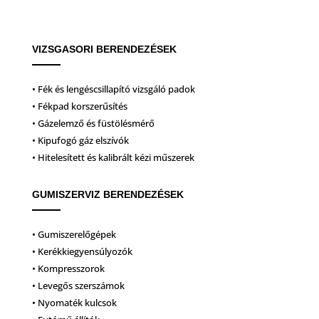
VIZSGASORI BERENDEZÉSEK
• Fék és lengéscsillapító vizsgáló padok
• Fékpad korszerűsítés
• Gázelemző és füstölésmérő
• Kipufogó gáz elszívók
• Hitelesített és kalibrált kézi műszerek
GUMISZERVIZ BERENDEZÉSEK
• Gumiszerelőgépek
• Kerékkiegyensúlyozók
• Kompresszorok
• Levegős szerszámok
• Nyomaték kulcsok