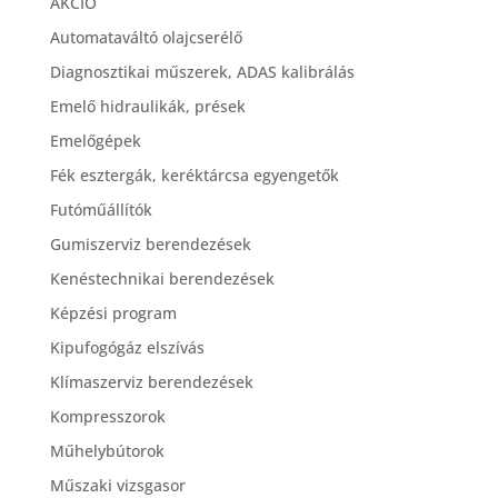
AKCIÓ
Automataváltó olajcserélő
Diagnosztikai műszerek, ADAS kalibrálás
Emelő hidraulikák, prések
Emelőgépek
Fék esztergák, keréktárcsa egyengetők
Futóműállítók
Gumiszerviz berendezések
Kenéstechnikai berendezések
Képzési program
Kipufogógáz elszívás
Klímaszerviz berendezések
Kompresszorok
Műhelybútorok
Műszaki vizsgasor