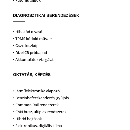
• Futómű állítók
DIAGNOSZTIKAI BERENDEZÉSEK
• Hibakód olvasó
• TPMS kódoló műszer
• Oszcilloszkóp
• Dízel CR próbapad
• Akkumulátor vizsgálat
OKTATÁS, KÉPZÉS
• Járműelektronika alapozó
• Benzinbefecskendezés, gyújtás
• Common Rail rendszerek
• CAN busz, ultiplex rendszerek
• Hibrid hajtások
• Elektronikus, digitális klíma