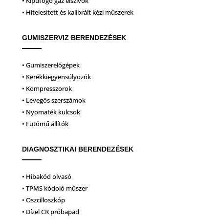
• Kipufogó gáz elszívók
• Hitelesített és kalibrált kézi műszerek
GUMISZERVIZ BERENDEZÉSEK
• Gumiszerelőgépek
• Kerékkiegyensúlyozók
• Kompresszorok
• Levegős szerszámok
• Nyomaték kulcsok
• Futómű állítók
DIAGNOSZTIKAI BERENDEZÉSEK
• Hibakód olvasó
• TPMS kódoló műszer
• Oszcilloszkóp
• Dízel CR próbapad