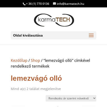
+ 36 (1) 770 0136
info@karmatech.hu
Oldal kiválasztása
Kezdőlap
/
Shop
/ “lemezvágó olló” címkével
rendelkező termékek
lemezvágó olló
Sorted
Mind a(z) 2 találat megjelenítve
by
price:
low