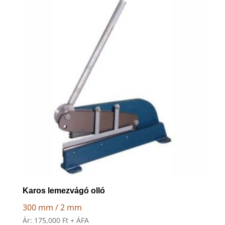
to
high
Karos lemezvágó olló
300 mm / 2 mm
Ár:
175,000
Ft
+ ÁFA