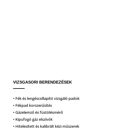
VIZSGASORI BERENDEZÉSEK
• Fék és lengéscsillapító vizsgáló padok
• Fékpad korszerűsítés
• Gázelemző és füstölésmérő
• Kipufogó gáz elszívók
• Hitelesített és kalibrált kézi műszerek