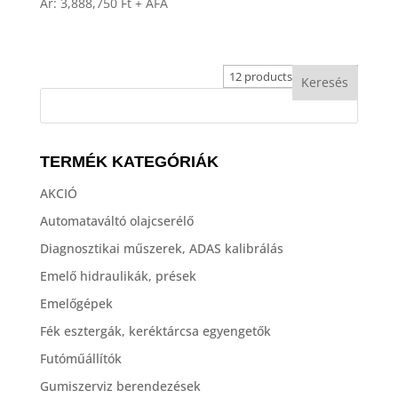
Ár:
3,888,750
Ft
+ ÁFA
TERMÉK KATEGÓRIÁK
AKCIÓ
Automataváltó olajcserélő
Diagnosztikai műszerek, ADAS kalibrálás
Emelő hidraulikák, prések
Emelőgépek
Fék esztergák, keréktárcsa egyengetők
Futóműállítók
Gumiszerviz berendezések