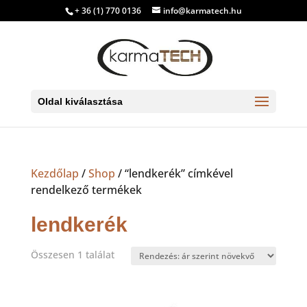
+ 36 (1) 770 0136
info@karmatech.hu
Oldal kiválasztása
Kezdőlap
/
Shop
/ “lendkerék” címkével
rendelkező termékek
lendkerék
Összesen 1 találat