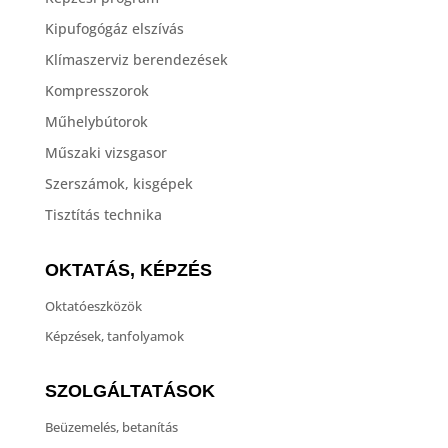
Kipufogógáz elszívás
Klímaszerviz berendezések
Kompresszorok
Műhelybútorok
Műszaki vizsgasor
Szerszámok, kisgépek
Tisztítás technika
OKTATÁS, KÉPZÉS
Oktatóeszközök
Képzések, tanfolyamok
SZOLGÁLTATÁSOK
Beüzemelés, betanítás