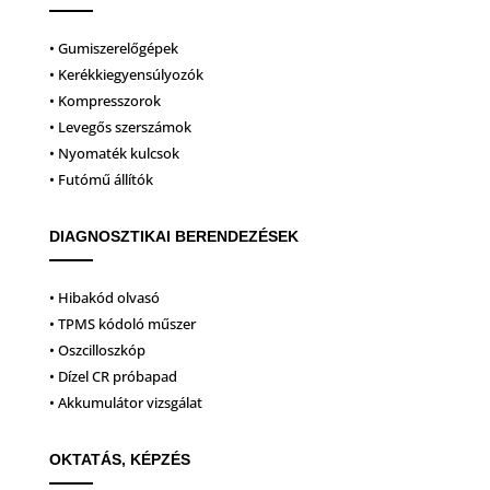
• Gumiszerelőgépek
• Kerékkiegyensúlyozók
• Kompresszorok
• Levegős szerszámok
• Nyomaték kulcsok
• Futómű állítók
DIAGNOSZTIKAI BERENDEZÉSEK
• Hibakód olvasó
• TPMS kódoló műszer
• Oszcilloszkóp
• Dízel CR próbapad
• Akkumulátor vizsgálat
OKTATÁS, KÉPZÉS