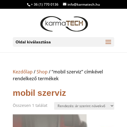
+ 36 (1) 770 0136
info@karmatech.hu
Oldal kiválasztása
Kezdőlap
/
Shop
/ “mobil szerviz” címkével
rendelkező termékek
mobil szerviz
Összesen 1 találat