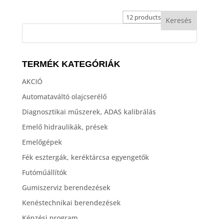
TERMÉK KATEGÓRIÁK
AKCIÓ
Automataváltó olajcserélő
Diagnosztikai műszerek, ADAS kalibrálás
Emelő hidraulikák, prések
Emelőgépek
Fék esztergák, keréktárcsa egyengetők
Futóműállítók
Gumiszerviz berendezések
Kenéstechnikai berendezések
Képzési program