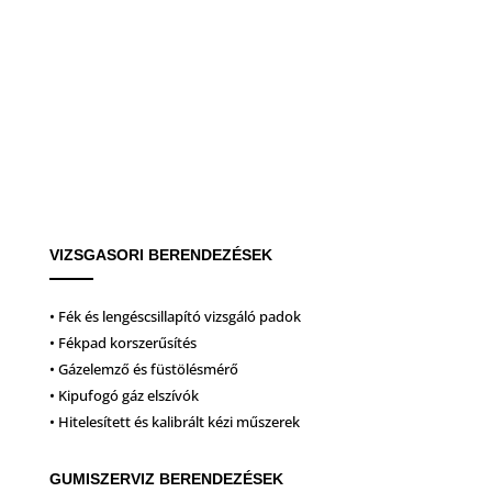
VIZSGASORI BERENDEZÉSEK
• Fék és lengéscsillapító vizsgáló padok
• Fékpad korszerűsítés
• Gázelemző és füstölésmérő
• Kipufogó gáz elszívók
• Hitelesített és kalibrált kézi műszerek
GUMISZERVIZ BERENDEZÉSEK