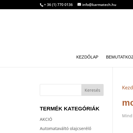
+ 36 (1) 770 0136
info@karmatech.hu
KEZDŐLAP
BEMUTATKO
Kezd
mo
TERMÉK KATEGÓRIÁK
Mind 
AKCIÓ
Automataváltó olajcserélő