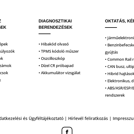
Z
DIAGNOSZTIKAI
OKTATÁS, KÉ
SEK
BERENDEZÉSEK
• Járműelektron
épek
• Hibakód olvasó
• Benzinbefecsk
súlyozók
• TPMS kódoló műszer
gyújtás
ok
• Oszcilloszkóp
• Common Rail 
számok
• Dízel CR próbapad
• CAN busz, ulti
lcsok
• Akkumulátor vizsgálat
• Hibrid hajtáso
k
• Elektronikus, d
• ABS/ASR/ESP/
rendszerek
datkezelési és Ügyféltájékoztató
|
Hírlevél feliratkozás
|
Impressz