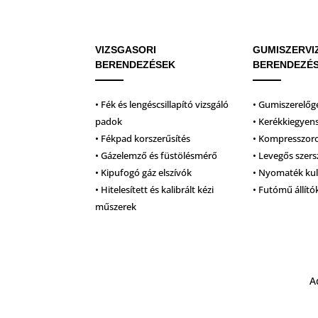
VIZSGASORI
GUMISZERVI
BERENDEZÉSEK
BERENDEZÉ
• Fék és lengéscsillapító vizsgáló
• Gumiszerelőg
padok
• Kerékkiegyen
• Fékpad korszerűsítés
• Kompresszor
• Gázelemző és füstölésmérő
• Levegős szer
• Kipufogó gáz elszívók
• Nyomaték ku
• Hitelesített és kalibrált kézi
• Futómű állító
műszerek
A