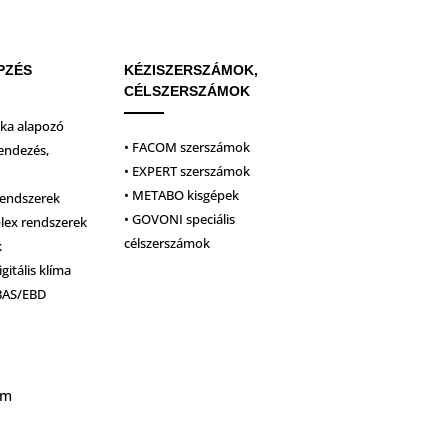
PZÉS
KÉZISZERSZÁMOK,
CÉLSZERSZÁMOK
ika alapozó
• FACOM szerszámok
endezés,
• EXPERT szerszámok
• METABO kisgépek
rendszerek
• GOVONI speciális
plex rendszerek
célszerszámok
k
igitális klíma
BAS/EBD
um