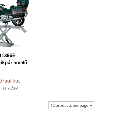
B1396E
ékpár emelő
draulikus
00
Ft
+ ÁFA