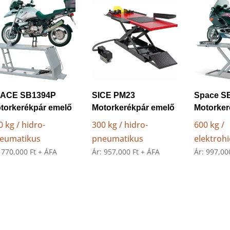
low
to
high
ACE SB1394P
SICE PM23
Space S
torkerékpár emelő
Motorkerékpár emelő
Motorker
0 kg / hidro-
300 kg / hidro-
600 kg /
eumatikus
pneumatikus
elektrohi
:
770,000
Ft
+ ÁFA
Ár:
957,000
Ft
+ ÁFA
Ár:
997,0