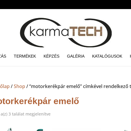
ZÁS
TERMÉKEK
KÉPZÉS
GALÉRIA
KATALÓGUSOK
őlap
/
Shop
/ “motorkerékpár emelő” címkével rendelkező
torkerékpár emelő
Sorted
a(z) 3 találat megjelenítve
by
price: