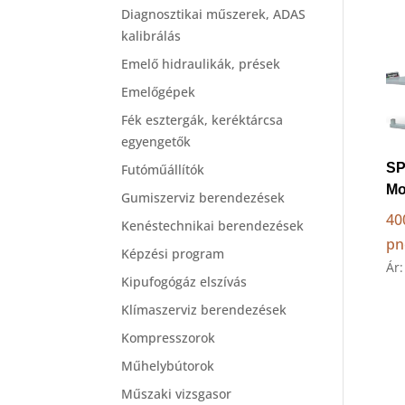
Diagnosztikai műszerek, ADAS
kalibrálás
Emelő hidraulikák, prések
Emelőgépek
Fék esztergák, keréktárcsa
egyengetők
SP
Futóműállítók
Mo
Gumiszerviz berendezések
40
Kenéstechnikai berendezések
pn
Képzési program
Ár
Kipufogógáz elszívás
Klímaszerviz berendezések
Kompresszorok
Műhelybútorok
Műszaki vizsgasor