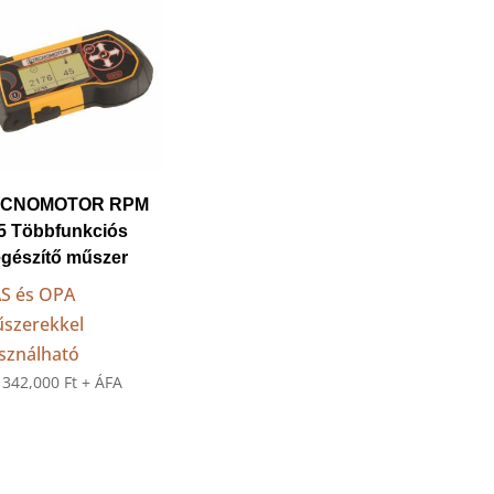
ECNOMOTOR RPM
5 Többfunkciós
egészítő műszer
S és OPA
szerekkel
sználható
:
342,000
Ft
+ ÁFA