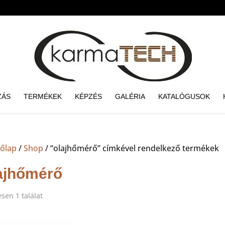
ZÁS
TERMÉKEK
KÉPZÉS
GALÉRIA
KATALÓGUSOK
őlap
/
Shop
/ “olajhőmérő” címkével rendelkező termékek
ajhőmérő
sen 1 találat