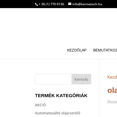
+ 36 (1) 770 0136
info@karmatech.hu
KEZDŐLAP
BEMUTATKO
Kezd
ol
TERMÉK KATEGÓRIÁK
Össze
AKCIÓ
Automataváltó olajcserélő