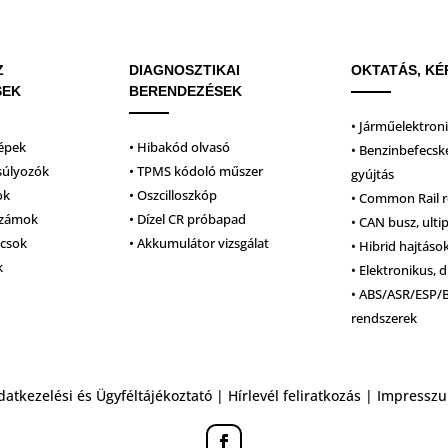
Z
DIAGNOSZTIKAI
OKTATÁS, KÉ
SEK
BERENDEZÉSEK
• Járműelektron
épek
• Hibakód olvasó
• Benzinbefecsk
súlyozók
• TPMS kódoló műszer
gyújtás
ok
• Oszcilloszkóp
• Common Rail 
számok
• Dízel CR próbapad
• CAN busz, ulti
lcsok
• Akkumulátor vizsgálat
• Hibrid hajtáso
k
• Elektronikus, d
• ABS/ASR/ESP/
rendszerek
datkezelési és Ügyféltájékoztató
|
Hírlevél feliratkozás
|
Impressz