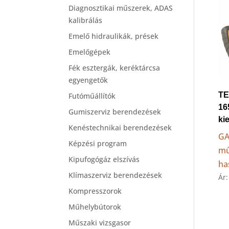
Diagnosztikai műszerek, ADAS
kalibrálás
Emelő hidraulikák, prések
Emelőgépek
Fék esztergák, keréktárcsa
egyengetők
T
Futóműállítók
16
Gumiszerviz berendezések
ki
Kenéstechnikai berendezések
GA
Képzési program
mű
Kipufogógáz elszívás
ha
Klímaszerviz berendezések
Ár
Kompresszorok
Műhelybútorok
Műszaki vizsgasor