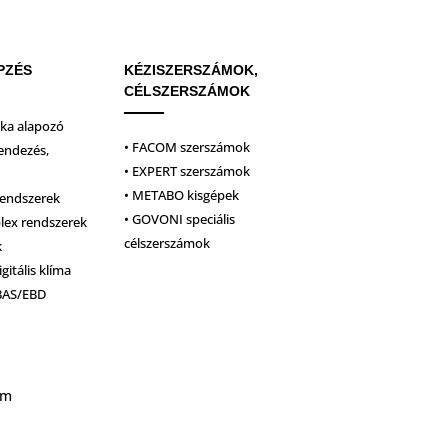
PZÉS
KÉZISZERSZÁMOK,
CÉLSZERSZÁMOK
ika alapozó
• FACOM szerszámok
endezés,
• EXPERT szerszámok
• METABO kisgépek
rendszerek
• GOVONI speciális
plex rendszerek
célszerszámok
k
igitális klíma
BAS/EBD
um