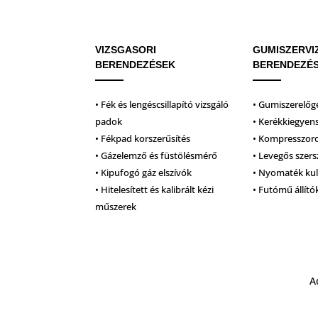
VIZSGASORI
GUMISZERVI
BERENDEZÉSEK
BERENDEZÉ
• Fék és lengéscsillapító vizsgáló
• Gumiszerelőg
padok
• Kerékkiegyen
• Fékpad korszerűsítés
• Kompresszor
• Gázelemző és füstölésmérő
• Levegős szer
• Kipufogó gáz elszívók
• Nyomaték ku
• Hitelesített és kalibrált kézi
• Futómű állító
műszerek
A