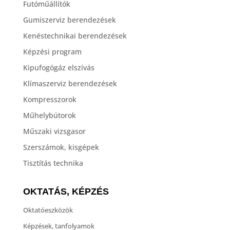
Futóműállítók
Gumiszerviz berendezések
Kenéstechnikai berendezések
Képzési program
Kipufogógáz elszívás
Klímaszerviz berendezések
Kompresszorok
Műhelybútorok
Műszaki vizsgasor
Szerszámok, kisgépek
Tisztítás technika
OKTATÁS, KÉPZÉS
Oktatóeszközök
Képzések, tanfolyamok