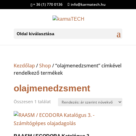
+ 36 (1) 770 0136
info@karmatech.hu
Oldal kiválasztása
Kezdőlap
/
Shop
/ “olajmenedzsment” címkével
rendelkező termékek
olajmenedzsment
Összesen 1 találat