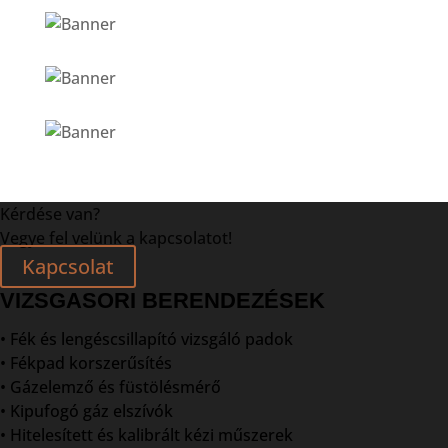
Kérdése van?
Vegye fel velünk a kapcsolatot!
Kapcsolat
VIZSGASORI BERENDEZÉSEK
• Fék és lengéscsillapító vizsgáló padok
• Fékpad korszerűsítés
• Gázelemző és füstölésmérő
• Kipufogó gáz elszívók
• Hitelesített és kalibrált kézi műszerek