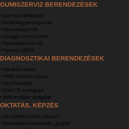
GUMISZERVIZ BERENDEZÉSEK
• Gumiszerelőgépek
• Kerékkiegyensúlyozók
• Kompresszorok
• Levegős szerszámok
• Nyomaték kulcsok
• Futómű állítók
DIAGNOSZTIKAI BERENDEZÉSEK
• Hibakód olvasó
• TPMS kódoló műszer
• Oszcilloszkóp
• Dízel CR próbapad
• Akkumulátor vizsgálat
OKTATÁS, KÉPZÉS
• Járműelektronika alapozó
• Benzinbefecskendezés, gyújtás