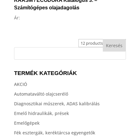
RAASM / ECODORA Katalógus 3. –
Számítógépes olajadagolás
Ár:
TERMÉK KATEGÓRIÁK
AKCIÓ
Automataváltó olajcserélő
Diagnosztikai műszerek, ADAS kalibrálás
Emelő hidraulikák, prések
Emelőgépek
Fék esztergák, keréktárcsa egyengetők