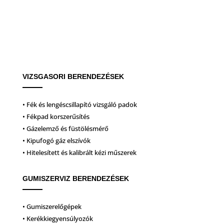
VIZSGASORI BERENDEZÉSEK
• Fék és lengéscsillapító vizsgáló padok
• Fékpad korszerűsítés
• Gázelemző és füstölésmérő
• Kipufogó gáz elszívók
• Hitelesített és kalibrált kézi műszerek
GUMISZERVIZ BERENDEZÉSEK
• Gumiszerelőgépek
• Kerékkiegyensúlyozók