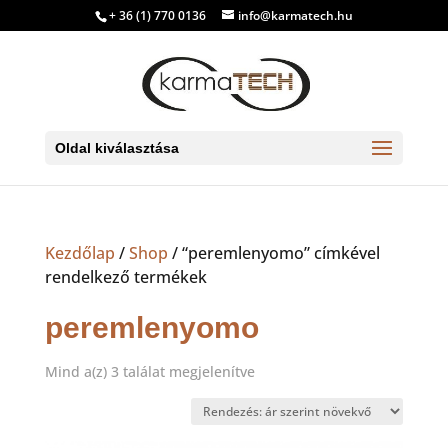
+ 36 (1) 770 0136
info@karmatech.hu
Oldal kiválasztása
Kezdőlap
/
Shop
/ “peremlenyomo” címkével
rendelkező termékek
peremlenyomo
Sorted
Mind a(z) 3 találat megjelenítve
by
price:
low