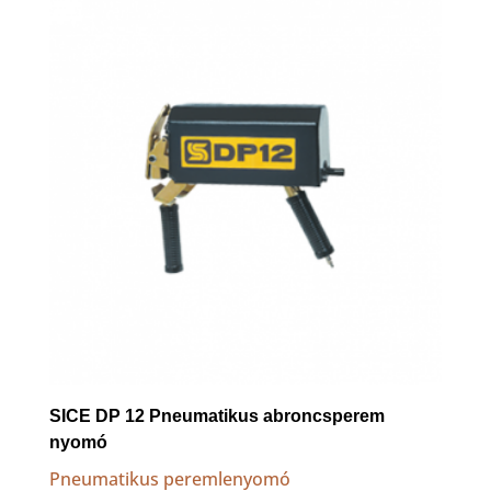
to
high
SICE DP 12 Pneumatikus abroncsperem
nyomó
Pneumatikus peremlenyomó