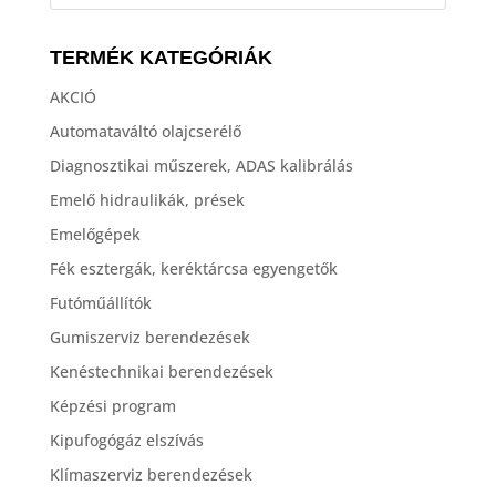
TERMÉK KATEGÓRIÁK
AKCIÓ
Automataváltó olajcserélő
Diagnosztikai műszerek, ADAS kalibrálás
Emelő hidraulikák, prések
Emelőgépek
Fék esztergák, keréktárcsa egyengetők
Futóműállítók
Gumiszerviz berendezések
Kenéstechnikai berendezések
Képzési program
Kipufogógáz elszívás
Klímaszerviz berendezések