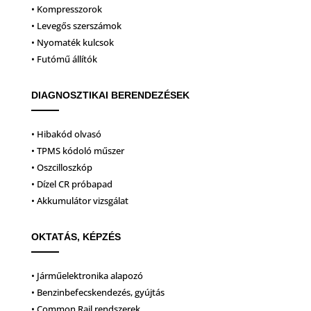
• Kompresszorok
• Levegős szerszámok
• Nyomaték kulcsok
• Futómű állítók
DIAGNOSZTIKAI BERENDEZÉSEK
• Hibakód olvasó
• TPMS kódoló műszer
• Oszcilloszkóp
• Dízel CR próbapad
• Akkumulátor vizsgálat
OKTATÁS, KÉPZÉS
• Járműelektronika alapozó
• Benzinbefecskendezés, gyújtás
• Common Rail rendszerek