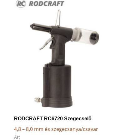
to
high
RODCRAFT RC6720 Szegecselő
4,8 – 8,0 mm és szegecsanya/csavar
Ár: