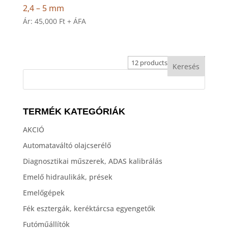
2,4 – 5 mm
Ár:
45,000
Ft
+ ÁFA
TERMÉK KATEGÓRIÁK
AKCIÓ
Automataváltó olajcserélő
Diagnosztikai műszerek, ADAS kalibrálás
Emelő hidraulikák, prések
Emelőgépek
Fék esztergák, keréktárcsa egyengetők
Futóműállítók