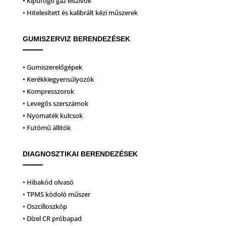
• Kipufogó gáz elszívók
• Hitelesített és kalibrált kézi műszerek
GUMISZERVIZ BERENDEZÉSEK
• Gumiszerelőgépek
• Kerékkiegyensúlyozók
• Kompresszorok
• Levegős szerszámok
• Nyomaték kulcsok
• Futómű állítók
DIAGNOSZTIKAI BERENDEZÉSEK
• Hibakód olvasó
• TPMS kódoló műszer
• Oszcilloszkóp
• Dízel CR próbapad