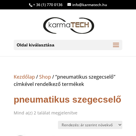
+ 36 (1) 770 0136
info@karmatech.hu
Oldal kiválasztása
Kezdőlap
/
Shop
/ “pneumatikus szegecselő”
címkével rendelkező termékek
pneumatikus szegecselő
Sorted
Mind a(z) 2 találat megjelenítve
by
price:
low