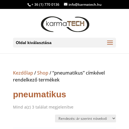
+ 36 (1) 770 0136
info@karmatech.hu
Oldal kiválasztása
Kezdőlap
/
Shop
/ “pneumatikus” címkével
rendelkező termékek
pneumatikus
Sorted
Mind a(z) 3 találat megjelenítve
by
price:
low