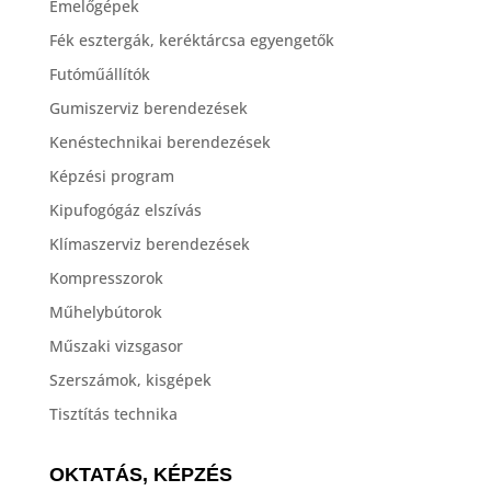
Emelőgépek
Fék esztergák, keréktárcsa egyengetők
Futóműállítók
Gumiszerviz berendezések
Kenéstechnikai berendezések
Képzési program
Kipufogógáz elszívás
Klímaszerviz berendezések
Kompresszorok
Műhelybútorok
Műszaki vizsgasor
Szerszámok, kisgépek
Tisztítás technika
OKTATÁS, KÉPZÉS