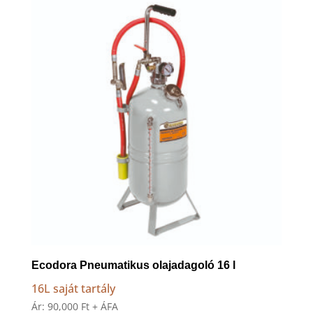
to
high
Ecodora Pneumatikus olajadagoló 16 l
16L saját tartály
Ár:
90,000
Ft
+ ÁFA