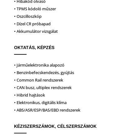
• Hibakód olvasó
• TPMS kódoló műszer
• Oszcilloszkóp
• Dízel CR próbapad
• Akkumulátor vizsgálat
OKTATÁS, KÉPZÉS
• Járműelektronika alapozó
• Benzinbefecskendezés, gyújtás
• Common Rail rendszerek
• CAN busz, ultiplex rendszerek
• Hibrid hajtások
• Elektronikus, digitális klíma
• ABS/ASR/ESP/BAS/EBD rendszerek
KÉZISZERSZÁMOK, CÉLSZERSZÁMOK