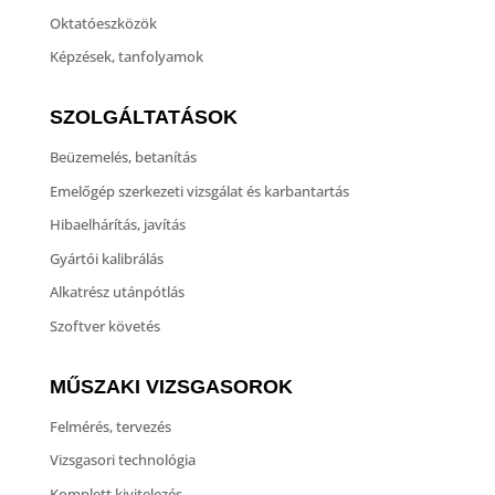
Oktatóeszközök
Képzések, tanfolyamok
SZOLGÁLTATÁSOK
Beüzemelés, betanítás
Emelőgép szerkezeti vizsgálat és karbantartás
Hibaelhárítás, javítás
Gyártói kalibrálás
Alkatrész utánpótlás
Szoftver követés
MŰSZAKI VIZSGASOROK
Felmérés, tervezés
Vizsgasori technológia
Komplett kivitelezés