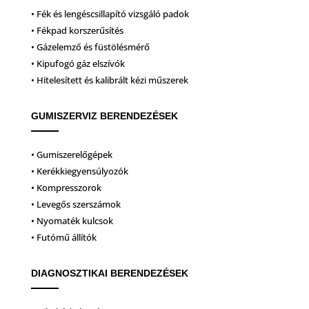
• Fék és lengéscsillapító vizsgáló padok
• Fékpad korszerűsítés
• Gázelemző és füstölésmérő
• Kipufogó gáz elszívók
• Hitelesített és kalibrált kézi műszerek
GUMISZERVIZ BERENDEZÉSEK
• Gumiszerelőgépek
• Kerékkiegyensúlyozók
• Kompresszorok
• Levegős szerszámok
• Nyomaték kulcsok
• Futómű állítók
DIAGNOSZTIKAI BERENDEZÉSEK