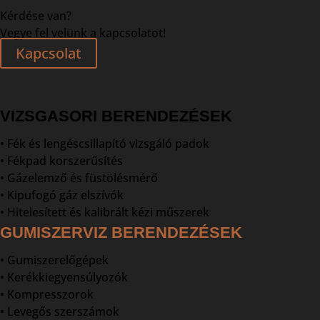
Kérdése van?
Vegye fel velünk a kapcsolatot!
Kapcsolat
VIZSGASORI BERENDEZÉSEK
• Fék és lengéscsillapító vizsgáló padok
• Fékpad korszerűsítés
• Gázelemző és füstölésmérő
• Kipufogó gáz elszívók
• Hitelesített és kalibrált kézi műszerek
GUMISZERVIZ BERENDEZÉSEK
• Gumiszerelőgépek
• Kerékkiegyensúlyozók
• Kompresszorok
• Levegős szerszámok