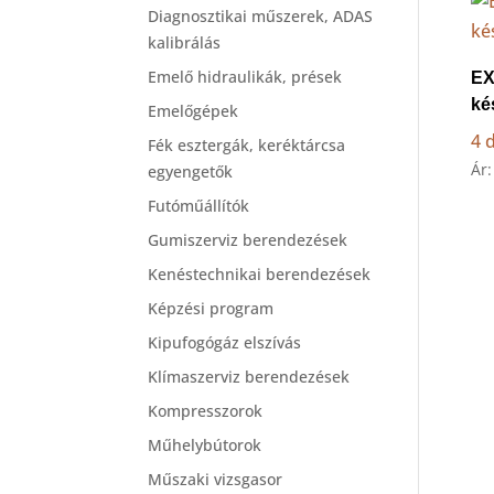
Diagnosztikai műszerek, ADAS
kalibrálás
Emelő hidraulikák, prések
EX
ké
Emelőgépek
4 
Fék esztergák, keréktárcsa
Ár:
egyengetők
Futóműállítók
Gumiszerviz berendezések
Kenéstechnikai berendezések
Képzési program
Kipufogógáz elszívás
Klímaszerviz berendezések
Kompresszorok
Műhelybútorok
Műszaki vizsgasor