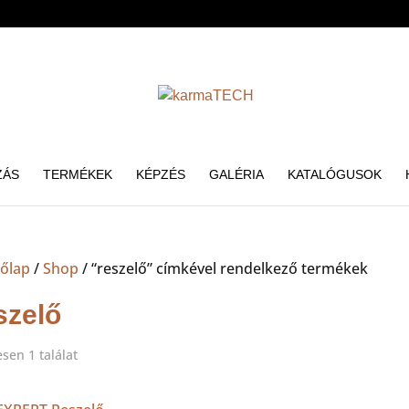
ZÁS
TERMÉKEK
KÉPZÉS
GALÉRIA
KATALÓGUSOK
őlap
/
Shop
/ “reszelő” címkével rendelkező termékek
szelő
sen 1 találat