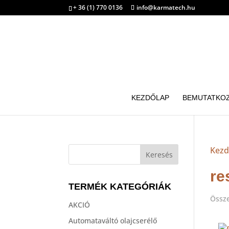
+ 36 (1) 770 0136
info@karmatech.hu
KEZDŐLAP
BEMUTATKO
Kezd
re
TERMÉK KATEGÓRIÁK
Össze
AKCIÓ
Automataváltó olajcserélő