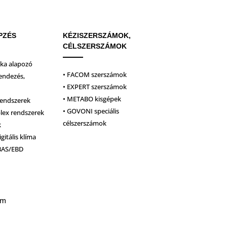
PZÉS
KÉZISZERSZÁMOK,
CÉLSZERSZÁMOK
ika alapozó
• FACOM szerszámok
endezés,
• EXPERT szerszámok
• METABO kisgépek
rendszerek
• GOVONI speciális
plex rendszerek
célszerszámok
k
igitális klíma
BAS/EBD
um