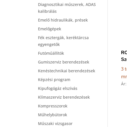
Diagnosztikai műszerek, ADAS
kalibrálás
Emelő hidraulikák, prések
Emelőgépek
Fék esztergák, keréktárcsa
egyengetők
RO
Futóműállítók
Sz
Gumiszerviz berendezések
3 
Kenéstechnikai berendezések
m
Képzési program
Ár
Kipufogógáz elszívás
Klímaszerviz berendezések
Kompresszorok
Műhelybútorok
Műszaki vizsgasor