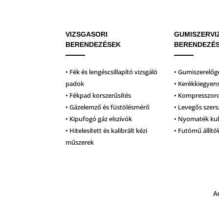
VIZSGASORI
GUMISZERVI
BERENDEZÉSEK
BERENDEZÉ
• Fék és lengéscsillapító vizsgáló
• Gumiszerelőg
padok
• Kerékkiegyen
• Fékpad korszerűsítés
• Kompresszor
• Gázelemző és füstölésmérő
• Levegős szer
• Kipufogó gáz elszívók
• Nyomaték ku
• Hitelesített és kalibrált kézi
• Futómű állító
műszerek
A