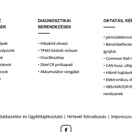
Z
DIAGNOSZTIKAI
OKTATÁS, KÉ
SEK
BERENDEZÉSEK
• Járműelektron
épek
• Hibakód olvasó
• Benzinbefecsk
súlyozók
• TPMS kódoló műszer
gyújtás
ok
• Oszcilloszkóp
• Common Rail 
számok
• Dízel CR próbapad
• CAN busz, ulti
lcsok
• Akkumulátor vizsgálat
• Hibrid hajtáso
k
• Elektronikus, d
• ABS/ASR/ESP/
rendszerek
datkezelési és Ügyféltájékoztató
|
Hírlevél feliratkozás
|
Impressz