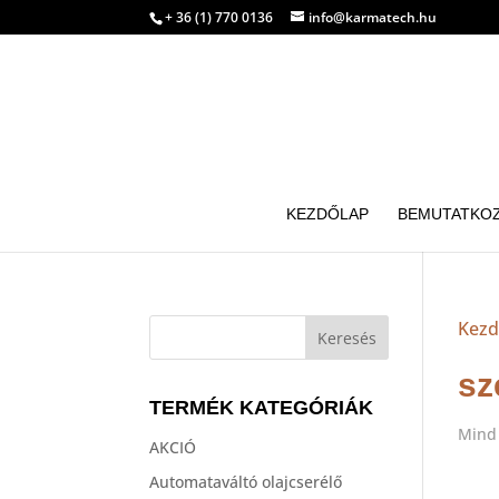
+ 36 (1) 770 0136
info@karmatech.hu
KEZDŐLAP
BEMUTATKO
Kezd
sz
TERMÉK KATEGÓRIÁK
Mind 
AKCIÓ
Automataváltó olajcserélő