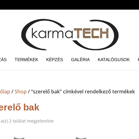
ZÁS
TERMÉKEK
KÉPZÉS
GALÉRIA
KATALÓGUSOK
őlap
/
Shop
/ “szerelő bak” címkével rendelkező termékek
erelő bak
Sorted
a(z) 2 találat megjelenítve
by
price: