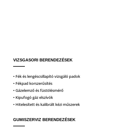
VIZSGASORI BERENDEZÉSEK
• Fék és lengéscsillapító vizsgáló padok
• Fékpad korszerűsítés
• Gázelemző és füstölésmérő
• Kipufogó gáz elszívók
• Hitelesített és kalibrált kézi műszerek
GUMISZERVIZ BERENDEZÉSEK