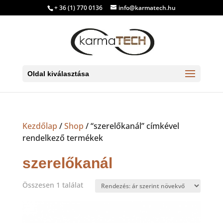
+ 36 (1) 770 0136
info@karmatech.hu
Oldal kiválasztása
Kezdőlap
/
Shop
/ “szerelőkanál” címkével
rendelkező termékek
szerelőkanál
Összesen 1 találat