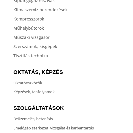
Kipufogógáz elszívás
Klímaszerviz berendezések
Kompresszorok
Műhelybútorok
Műszaki vizsgasor
Szerszámok, kisgépek
Tisztítás technika
OKTATÁS, KÉPZÉS
Oktatóeszközök
Képzések, tanfolyamok
SZOLGÁLTATÁSOK
Beüzemelés, betanítás
Emelőgép szerkezeti vizsgálat és karbantartás