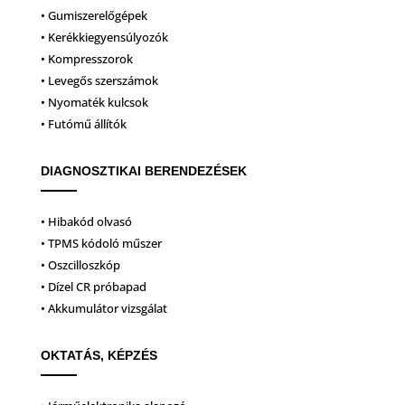
• Gumiszerelőgépek
• Kerékkiegyensúlyozók
• Kompresszorok
• Levegős szerszámok
• Nyomaték kulcsok
• Futómű állítók
DIAGNOSZTIKAI BERENDEZÉSEK
• Hibakód olvasó
• TPMS kódoló műszer
• Oszcilloszkóp
• Dízel CR próbapad
• Akkumulátor vizsgálat
OKTATÁS, KÉPZÉS