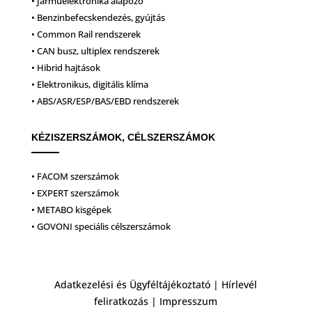
• Járműelektronika alapozó
• Benzinbefecskendezés, gyújtás
• Common Rail rendszerek
• CAN busz, ultiplex rendszerek
• Hibrid hajtások
• Elektronikus, digitális klíma
• ABS/ASR/ESP/BAS/EBD rendszerek
KÉZISZERSZÁMOK, CÉLSZERSZÁMOK
• FACOM szerszámok
• EXPERT szerszámok
• METABO kisgépek
• GOVONI speciális célszerszámok
Adatkezelési és Ügyféltájékoztató
|
Hírlevél
feliratkozás
|
Impresszum