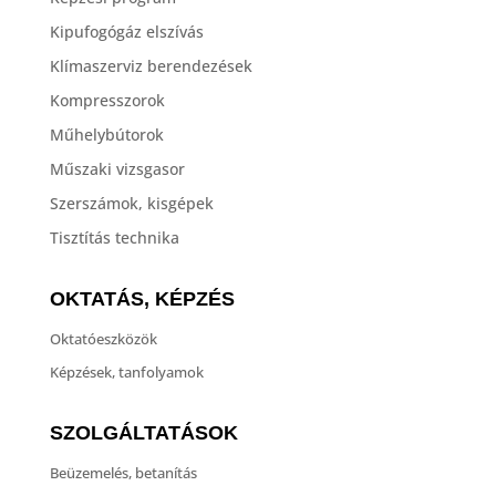
Kipufogógáz elszívás
Klímaszerviz berendezések
Kompresszorok
Műhelybútorok
Műszaki vizsgasor
Szerszámok, kisgépek
Tisztítás technika
OKTATÁS, KÉPZÉS
Oktatóeszközök
Képzések, tanfolyamok
SZOLGÁLTATÁSOK
Beüzemelés, betanítás