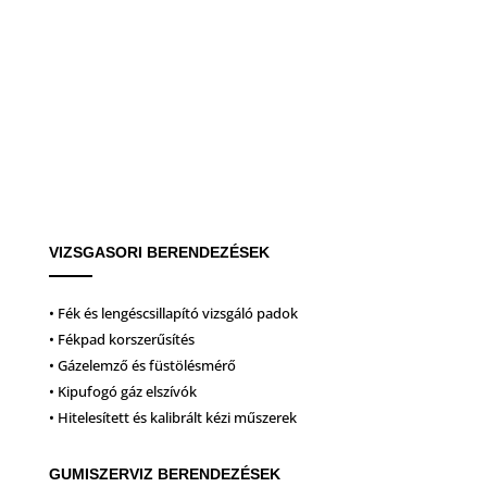
VIZSGASORI BERENDEZÉSEK
• Fék és lengéscsillapító vizsgáló padok
• Fékpad korszerűsítés
• Gázelemző és füstölésmérő
• Kipufogó gáz elszívók
• Hitelesített és kalibrált kézi műszerek
GUMISZERVIZ BERENDEZÉSEK