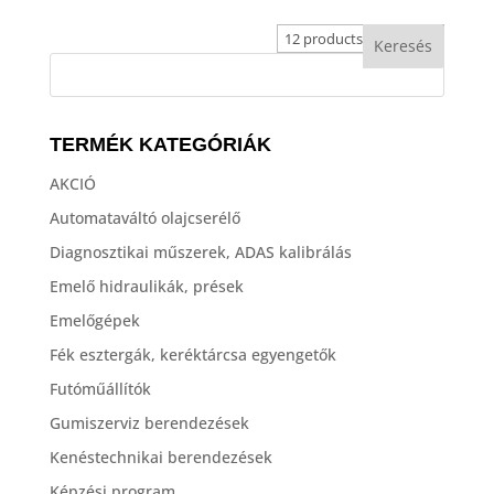
TERMÉK KATEGÓRIÁK
AKCIÓ
Automataváltó olajcserélő
Diagnosztikai műszerek, ADAS kalibrálás
Emelő hidraulikák, prések
Emelőgépek
Fék esztergák, keréktárcsa egyengetők
Futóműállítók
Gumiszerviz berendezések
Kenéstechnikai berendezések
Képzési program