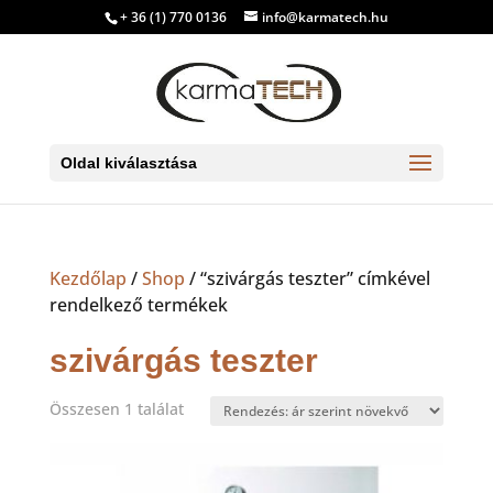
+ 36 (1) 770 0136
info@karmatech.hu
Oldal kiválasztása
Kezdőlap
/
Shop
/ “szivárgás teszter” címkével
rendelkező termékek
szivárgás teszter
Összesen 1 találat