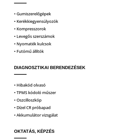
• Gumiszerelőgépek
• Kerékkiegyensúlyozók
• Kompresszorok
• Levegős szerszámok
• Nyomaték kulcsok
• Futómű állítók
DIAGNOSZTIKAI BERENDEZÉSEK
• Hibakód olvasó
• TPMS kódoló műszer
• Oszcilloszkóp
• Dízel CR próbapad
• Akkumulátor vizsgálat
OKTATÁS, KÉPZÉS