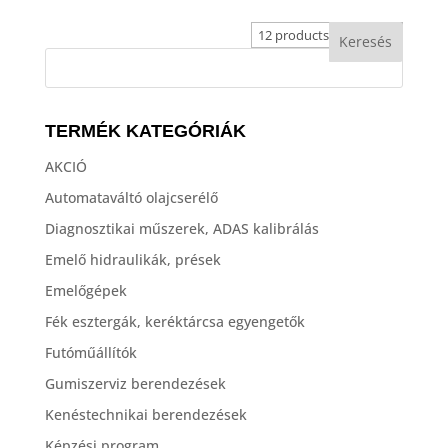
TERMÉK KATEGÓRIÁK
AKCIÓ
Automataváltó olajcserélő
Diagnosztikai műszerek, ADAS kalibrálás
Emelő hidraulikák, prések
Emelőgépek
Fék esztergák, keréktárcsa egyengetők
Futóműállítók
Gumiszerviz berendezések
Kenéstechnikai berendezések
Képzési program