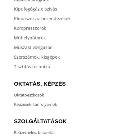
Kipufogógáz elszívás
Klímaszerviz berendezések
Kompresszorok
Műhelybútorok
Műszaki vizsgasor
Szerszámok, kisgépek
Tisztítás technika
OKTATÁS, KÉPZÉS
Oktatóeszközök
Képzések, tanfolyamok
SZOLGÁLTATÁSOK
Beüzemelés, betanítás