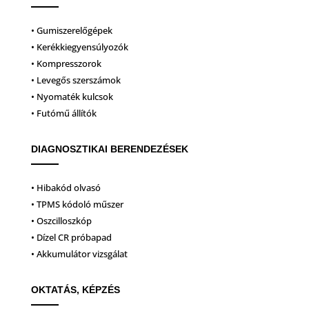
• Gumiszerelőgépek
• Kerékkiegyensúlyozók
• Kompresszorok
• Levegős szerszámok
• Nyomaték kulcsok
• Futómű állítók
DIAGNOSZTIKAI BERENDEZÉSEK
• Hibakód olvasó
• TPMS kódoló műszer
• Oszcilloszkóp
• Dízel CR próbapad
• Akkumulátor vizsgálat
OKTATÁS, KÉPZÉS