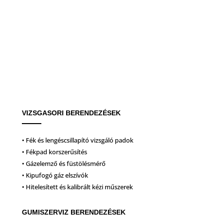
VIZSGASORI BERENDEZÉSEK
• Fék és lengéscsillapító vizsgáló padok
• Fékpad korszerűsítés
• Gázelemző és füstölésmérő
• Kipufogó gáz elszívók
• Hitelesített és kalibrált kézi műszerek
GUMISZERVIZ BERENDEZÉSEK