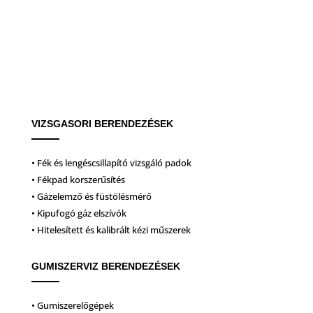
VIZSGASORI BERENDEZÉSEK
• Fék és lengéscsillapító vizsgáló padok
• Fékpad korszerűsítés
• Gázelemző és füstölésmérő
• Kipufogó gáz elszívók
• Hitelesített és kalibrált kézi műszerek
GUMISZERVIZ BERENDEZÉSEK
• Gumiszerelőgépek