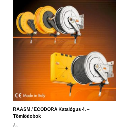
to
high
RAASM / ECODORA Katalógus 4. –
Tömlődobok
Ár: