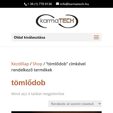
+ 36 (1) 770 0136
info@karmatech.hu
Oldal kiválasztása
Kezdőlap
/
Shop
/ “tömlődob” címkével
rendelkező termékek
tömlődob
Sorted
Mind a(z) 4 találat megjelenítve
by
price:
low