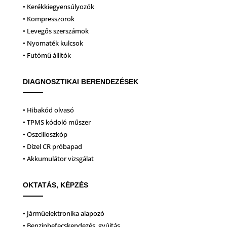
• Kerékkiegyensúlyozók
• Kompresszorok
• Levegős szerszámok
• Nyomaték kulcsok
• Futómű állítók
DIAGNOSZTIKAI BERENDEZÉSEK
• Hibakód olvasó
• TPMS kódoló műszer
• Oszcilloszkóp
• Dízel CR próbapad
• Akkumulátor vizsgálat
OKTATÁS, KÉPZÉS
• Járműelektronika alapozó
• Benzinbefecskendezés, gyújtás