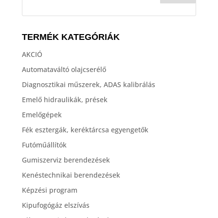
TERMÉK KATEGÓRIÁK
AKCIÓ
Automataváltó olajcserélő
Diagnosztikai műszerek, ADAS kalibrálás
Emelő hidraulikák, prések
Emelőgépek
Fék esztergák, keréktárcsa egyengetők
Futóműállítók
Gumiszerviz berendezések
Kenéstechnikai berendezések
Képzési program
Kipufogógáz elszívás