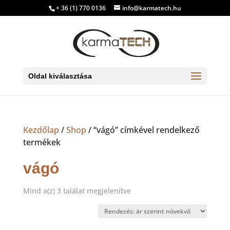
+ 36 (1) 770 0136
info@karmatech.hu
Oldal kiválasztása
Kezdőlap
/
Shop
/ “vágó” címkével rendelkező
termékek
vágó
Sorted
Mind a(z) 3 találat megjelenítve
by
price:
low