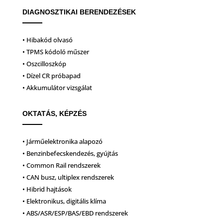
DIAGNOSZTIKAI BERENDEZÉSEK
• Hibakód olvasó
• TPMS kódoló műszer
• Oszcilloszkóp
• Dízel CR próbapad
• Akkumulátor vizsgálat
OKTATÁS, KÉPZÉS
• Járműelektronika alapozó
• Benzinbefecskendezés, gyújtás
• Common Rail rendszerek
• CAN busz, ultiplex rendszerek
• Hibrid hajtások
• Elektronikus, digitális klíma
• ABS/ASR/ESP/BAS/EBD rendszerek