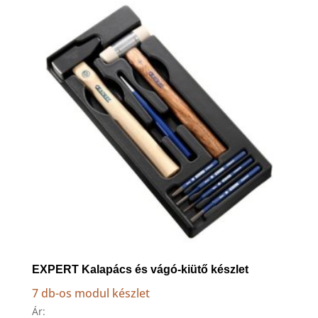
to
high
EXPERT Kalapács és vágó-kiütő készlet
7 db-os modul készlet
Ár: