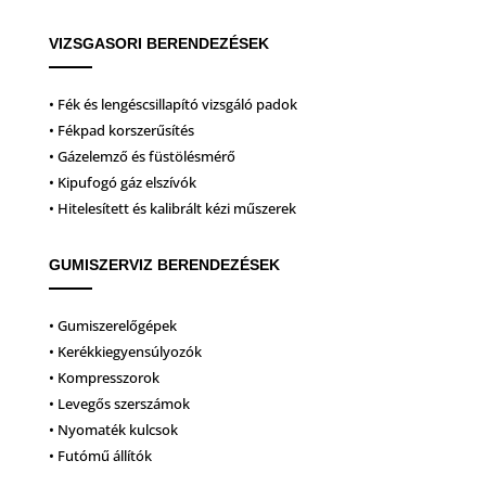
VIZSGASORI BERENDEZÉSEK
• Fék és lengéscsillapító vizsgáló padok
• Fékpad korszerűsítés
• Gázelemző és füstölésmérő
• Kipufogó gáz elszívók
• Hitelesített és kalibrált kézi műszerek
GUMISZERVIZ BERENDEZÉSEK
• Gumiszerelőgépek
• Kerékkiegyensúlyozók
• Kompresszorok
• Levegős szerszámok
• Nyomaték kulcsok
• Futómű állítók