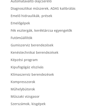
Automataváltó olajcserélő
Diagnosztikai műszerek, ADAS kalibrálás
Emelő hidraulikák, prések
Emelőgépek
Fék esztergák, keréktárcsa egyengetők
Futóműállítók
Gumiszerviz berendezések
Kenéstechnikai berendezések
Képzési program
Kipufogógáz elszívás
Klímaszerviz berendezések
Kompresszorok
Műhelybútorok
Műszaki vizsgasor
Szerszámok, kisgépek