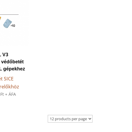
L V3
 védőbetét
TL gépekhez
t SICE
relőkhöz
0
Ft
+ ÁFA