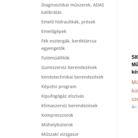
Diagnosztikai műszerek, ADAS
kalibrálás
Emelő hidraulikák, prések
Emelőgépek
Fék esztergák, keréktárcsa
egyengetők
SI
Futóműállítók
Mű
Gumiszerviz berendezések
ké
Kenéstechnikai berendezések
Mű
Képzési program
kü
Kipufogógáz elszívás
sz
Klímaszerviz berendezések
Ár
Kompresszorok
Műhelybútorok
Műszaki vizsgasor