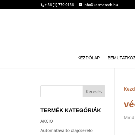
+ 36 (1) 770 0136
info@karmatech.hu
KEZDŐLAP
BEMUTATKO
Kezd
vé
TERMÉK KATEGÓRIÁK
Mind 
AKCIÓ
Automataváltó olajcserélő