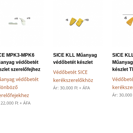
low
to
high
CE MPK3-MPK6
SICE KLL Műanyag
SICE KL
anyag védőbetét
védőbetét készlet
Műanyag
szlet szerelőfejhez
készlet 
Védőbetét SICE
anyag védőbetét
Védőbeté
kerékszerelőkhöz
lönböző
keréksze
Ár:
30,000
Ft
+ ÁFA
erelőfejekhez
Ár:
30,00
:
22,000
Ft
+ ÁFA