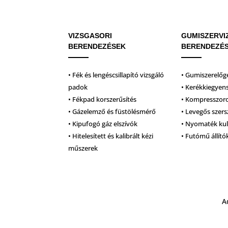
VIZSGASORI
GUMISZERVI
BERENDEZÉSEK
BERENDEZÉ
• Fék és lengéscsillapító vizsgáló
• Gumiszerelőg
padok
• Kerékkiegyen
• Fékpad korszerűsítés
• Kompresszor
• Gázelemző és füstölésmérő
• Levegős szer
• Kipufogó gáz elszívók
• Nyomaték ku
• Hitelesített és kalibrált kézi
• Futómű állító
műszerek
A