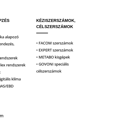
PZÉS
KÉZISZERSZÁMOK,
CÉLSZERSZÁMOK
ika alapozó
• FACOM szerszámok
endezés,
• EXPERT szerszámok
• METABO kisgépek
rendszerek
• GOVONI speciális
plex rendszerek
célszerszámok
k
igitális klíma
BAS/EBD
um