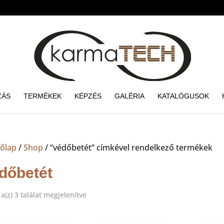
ZÁS
TERMÉKEK
KÉPZÉS
GALÉRIA
KATALÓGUSOK
őlap
/
Shop
/ “védőbetét” címkével rendelkező termékek
dőbetét
Sorted
a(z) 3 találat megjelenítve
by
price: