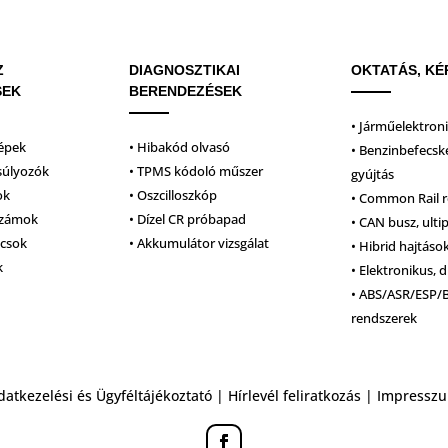
Z
DIAGNOSZTIKAI
OKTATÁS, KÉ
SEK
BERENDEZÉSEK
• Járműelektron
épek
• Hibakód olvasó
• Benzinbefecsk
súlyozók
• TPMS kódoló műszer
gyújtás
ok
• Oszcilloszkóp
• Common Rail 
számok
• Dízel CR próbapad
• CAN busz, ulti
lcsok
• Akkumulátor vizsgálat
• Hibrid hajtáso
k
• Elektronikus, d
• ABS/ASR/ESP/
rendszerek
datkezelési és Ügyféltájékoztató
|
Hírlevél feliratkozás
|
Impressz