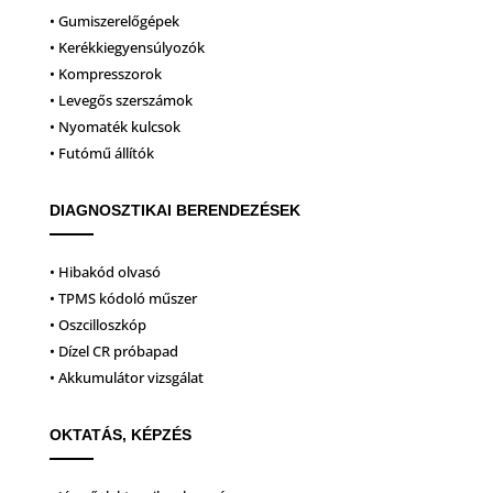
• Gumiszerelőgépek
• Kerékkiegyensúlyozók
• Kompresszorok
• Levegős szerszámok
• Nyomaték kulcsok
• Futómű állítók
DIAGNOSZTIKAI BERENDEZÉSEK
• Hibakód olvasó
• TPMS kódoló műszer
• Oszcilloszkóp
• Dízel CR próbapad
• Akkumulátor vizsgálat
OKTATÁS, KÉPZÉS