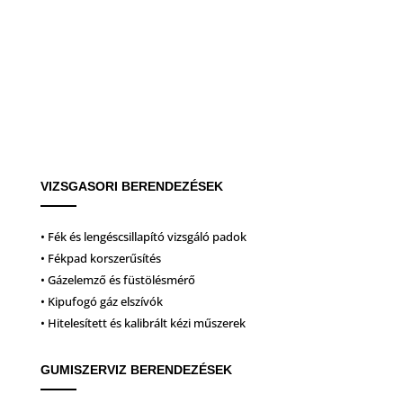
VIZSGASORI BERENDEZÉSEK
• Fék és lengéscsillapító vizsgáló padok
• Fékpad korszerűsítés
• Gázelemző és füstölésmérő
• Kipufogó gáz elszívók
• Hitelesített és kalibrált kézi műszerek
GUMISZERVIZ BERENDEZÉSEK