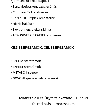
• Járműelektronika alapozó
• Benzinbefecskendezés, gyújtás
• Common Rail rendszerek
• CAN busz, ultiplex rendszerek
• Hibrid hajtások
• Elektronikus, digitális klíma
• ABS/ASR/ESP/BAS/EBD rendszerek
KÉZISZERSZÁMOK, CÉLSZERSZÁMOK
• FACOM szerszámok
• EXPERT szerszámok
• METABO kisgépek
• GOVONI speciális célszerszámok
Adatkezelési és Ügyféltájékoztató
|
Hírlevél
feliratkozás
|
Impresszum