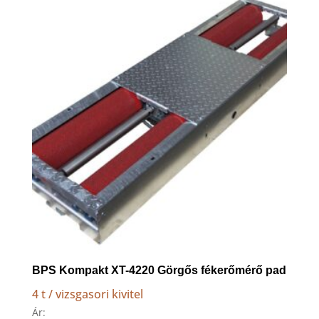
to
high
BPS Kompakt XT-4220 Görgős fékerőmérő pad
4 t / vizsgasori kivitel
Ár: