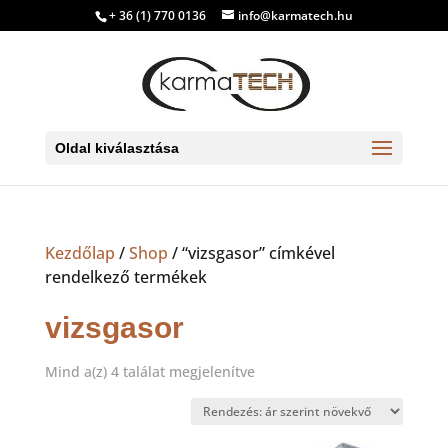
+ 36 (1) 770 0136
info@karmatech.hu
Oldal kiválasztása
Kezdőlap
/
Shop
/ “vizsgasor” címkével
rendelkező termékek
vizsgasor
Sorted
Mind a(z) 4 találat megjelenítve
by
price:
low