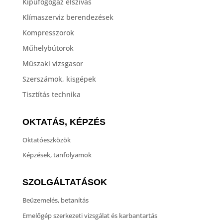
Kipufogógáz elszívás
Klímaszerviz berendezések
Kompresszorok
Műhelybútorok
Műszaki vizsgasor
Szerszámok, kisgépek
Tisztítás technika
OKTATÁS, KÉPZÉS
Oktatóeszközök
Képzések, tanfolyamok
SZOLGÁLTATÁSOK
Beüzemelés, betanítás
Emelőgép szerkezeti vizsgálat és karbantartás