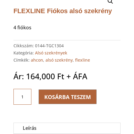
FLEXLINE Fiókos alsó szekrény
4 fiókos
Cikkszám:
0144-TGC1304
Kategória:
Alsó szekrények
Címkék:
ahcon
,
alsó szekrény
,
flexline
Ár:
164,000
Ft
+ ÁFA
FLEXLINE
KOSÁRBA TESZEM
Fiókos
alsó
szekrény
mennyiség
Leírás