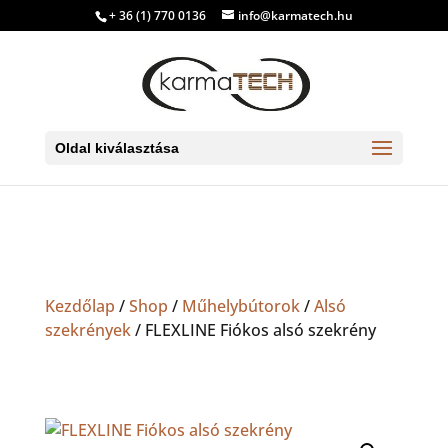
+ 36 (1) 770 0136
info@karmatech.hu
Oldal kiválasztása
Kezdőlap
/
Shop
/
Műhelybútorok
/
Alsó
szekrények
/ FLEXLINE Fiókos alsó szekrény