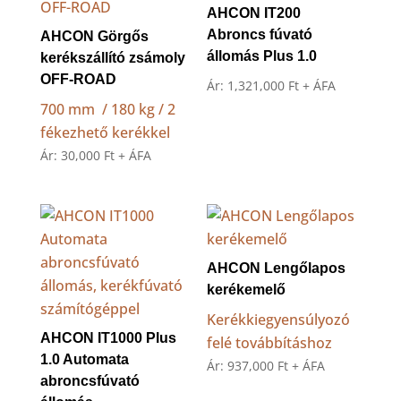
AHCON IT200
Abroncs fúvató
AHCON Görgős
állomás Plus 1.0
kerékszállító zsámoly
OFF-ROAD
Ár:
1,321,000
Ft
+ ÁFA
700 mm / 180 kg / 2
fékezhető kerékkel
Ár:
30,000
Ft
+ ÁFA
AHCON Lengőlapos
kerékemelő
Kerékkiegyensúlyozó
AHCON IT1000 Plus
felé továbbításhoz
1.0 Automata
Ár:
937,000
Ft
+ ÁFA
abroncsfúvató