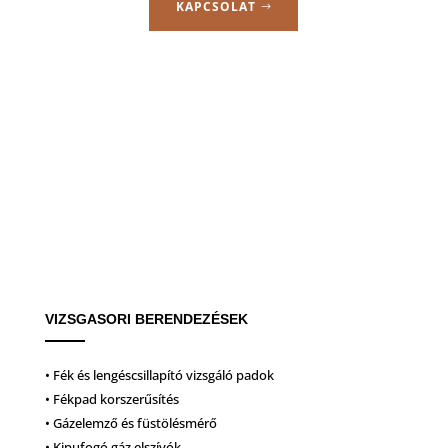
KAPCSOLAT
VIZSGASORI BERENDEZÉSEK
• Fék és lengéscsillapító vizsgáló padok
• Fékpad korszerűsítés
• Gázelemző és füstölésmérő
• Kipufogó gáz elszívók