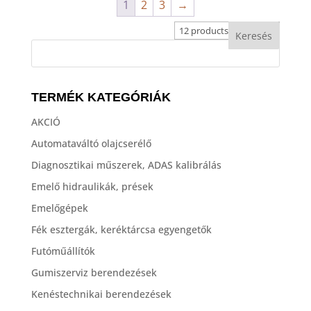
1
2
3
→
TERMÉK KATEGÓRIÁK
AKCIÓ
Automataváltó olajcserélő
Diagnosztikai műszerek, ADAS kalibrálás
Emelő hidraulikák, prések
Emelőgépek
Fék esztergák, keréktárcsa egyengetők
Futóműállítók
Gumiszerviz berendezések
Kenéstechnikai berendezések