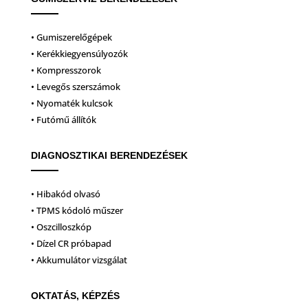
• Gumiszerelőgépek
• Kerékkiegyensúlyozók
• Kompresszorok
• Levegős szerszámok
• Nyomaték kulcsok
• Futómű állítók
DIAGNOSZTIKAI BERENDEZÉSEK
• Hibakód olvasó
• TPMS kódoló műszer
• Oszcilloszkóp
• Dízel CR próbapad
• Akkumulátor vizsgálat
OKTATÁS, KÉPZÉS