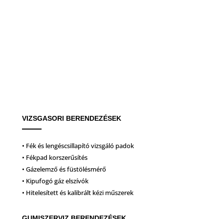
VIZSGASORI BERENDEZÉSEK
• Fék és lengéscsillapító vizsgáló padok
• Fékpad korszerűsítés
• Gázelemző és füstölésmérő
• Kipufogó gáz elszívók
• Hitelesített és kalibrált kézi műszerek
GUMISZERVIZ BERENDEZÉSEK