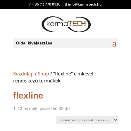
+ 36 (1) 770 0136
info@karmatech.hu
Oldal kiválasztása
Kezdőlap
/
Shop
/ “flexline” címkével
rendelkező termékek
flexline
Sorted
1–12 termék, összesen 32 db
by
price:
low