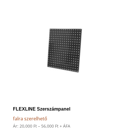
to
high
FLEXLINE Szerszámpanel
falra szerelhető
Ártartomány:
Ár:
20,000
Ft
–
56,000
Ft
+ ÁFA