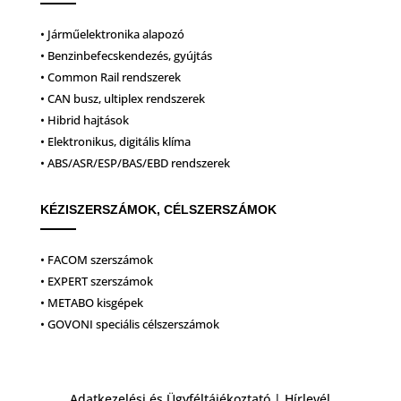
• Járműelektronika alapozó
• Benzinbefecskendezés, gyújtás
• Common Rail rendszerek
• CAN busz, ultiplex rendszerek
• Hibrid hajtások
• Elektronikus, digitális klíma
• ABS/ASR/ESP/BAS/EBD rendszerek
KÉZISZERSZÁMOK, CÉLSZERSZÁMOK
• FACOM szerszámok
• EXPERT szerszámok
• METABO kisgépek
• GOVONI speciális célszerszámok
Adatkezelési és Ügyféltájékoztató
|
Hírlevél