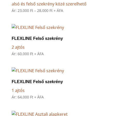
alsó és felső szekrény közé szerelhető
Ártartomány:
Ár:
23,000
Ft
–
28,000
Ft
+ ÁFA
23,000 Ft
-
28,000 Ft
FLEXLINE Felső szekrény
2 ajtós
Ár:
60,000
Ft
+ ÁFA
FLEXLINE Felső szekrény
1 ajtós
Ár:
64,000
Ft
+ ÁFA