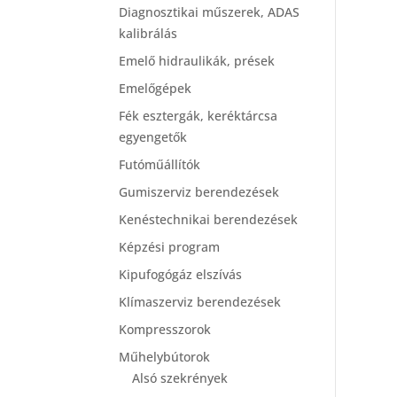
Diagnosztikai műszerek, ADAS
kalibrálás
Emelő hidraulikák, prések
Emelőgépek
Fék esztergák, keréktárcsa
egyengetők
Futóműállítók
Gumiszerviz berendezések
Kenéstechnikai berendezések
Képzési program
Kipufogógáz elszívás
Klímaszerviz berendezések
Kompresszorok
Műhelybútorok
Alsó szekrények