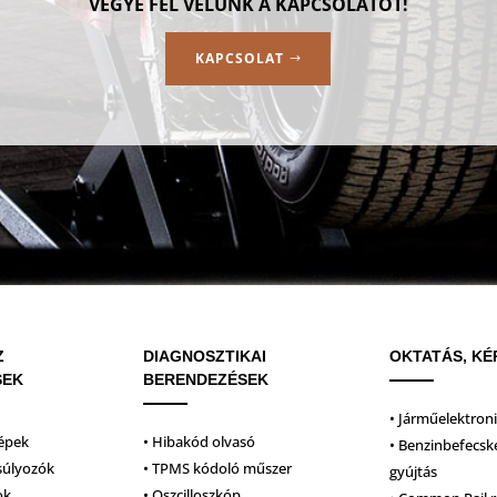
VEGYE FEL VELÜNK A KAPCSOLATOT!
KAPCSOLAT
Z
DIAGNOSZTIKAI
OKTATÁS, KÉ
SEK
BERENDEZÉSEK
• Járműelektron
épek
• Hibakód olvasó
• Benzinbefecsk
súlyozók
• TPMS kódoló műszer
gyújtás
ok
• Oszcilloszkóp