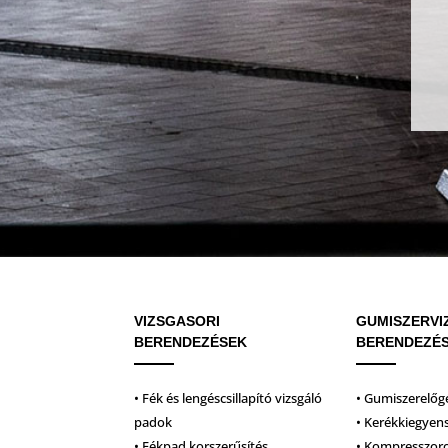
VIZSGASORI
GUMISZERVI
BERENDEZÉSEK
BERENDEZÉ
• Fék és lengéscsillapító vizsgáló
• Gumiszerelőg
padok
• Kerékkiegyen
• Fékpad korszerűsítés
• Kompresszor