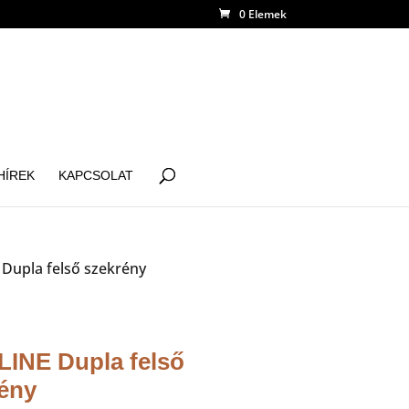
0 Elemek
HÍREK
KAPCSOLAT
 Dupla felső szekrény
INE Dupla felső
ény