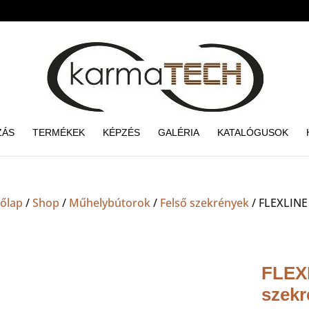
ZÁS
TERMÉKEK
KÉPZÉS
GALÉRIA
KATALÓGUSOK
őlap
/
Shop
/
Műhelybútorok
/
Felső szekrények
/ FLEXLINE
FLEXL
szekr