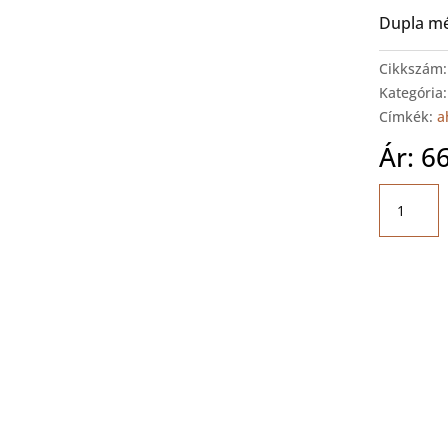
Dupla mé
Cikkszám
Kategória
Címkék:
a
Ár:
6
FLEXLIN
Dupla
felső
szekrény
mennyis