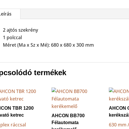
Leírás
2 ajtós szekrény
1 polccal
Méret (Ma x Sz x Mé): 680 x 680 x 300 mm
pcsolódó termékek
CON TBR 1200
AHCON 
vató ketrec
kerékszál
AHCON BB700
Félautomata
plex ráccsal
630 mm / 