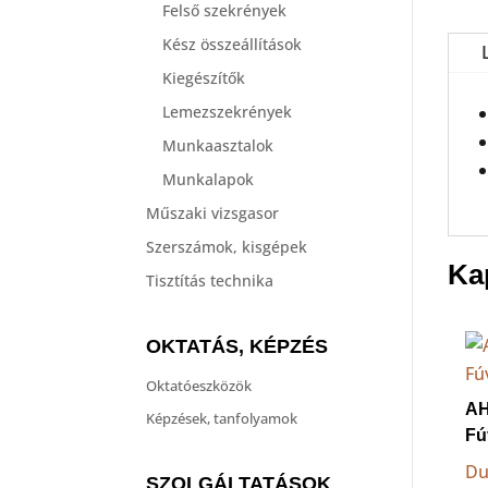
Felső szekrények
Kész összeállítások
Kiegészítők
Lemezszekrények
Munkaasztalok
Munkalapok
Műszaki vizsgasor
Szerszámok, kisgépek
Ka
Tisztítás technika
OKTATÁS, KÉPZÉS
Oktatóeszközök
AH
Képzések, tanfolyamok
Fú
Du
SZOLGÁLTATÁSOK