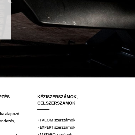
PZÉS
KÉZISZERSZÁMOK,
CÉLSZERSZÁMOK
ika alapozó
• FACOM szerszámok
endezés,
• EXPERT szerszámok
• METABO kisgépek