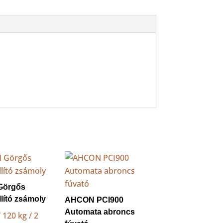
Görgős
lító zsámoly
AHCON PCI900
Automata abroncs
120 kg / 2