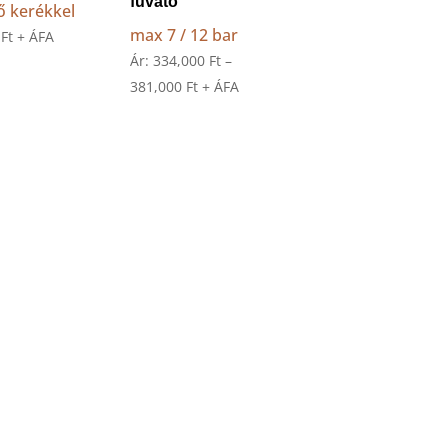
fúvató
ő kerékkel
max 7 / 12 bar
0
Ft
+ ÁFA
Ár:
334,000
Ft
–
Ártartomány:
381,000
Ft
+ ÁFA
334,000 Ft
-
381,000 Ft