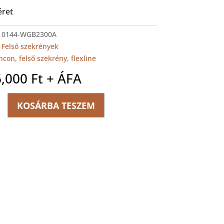
ret
:
0144-WGB2300A
:
Felső szekrények
hcon
,
felső szekrény
,
flexline
6,000
Ft
+ ÁFA
E
KOSÁRBA TESZEM
ég