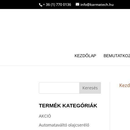
+ 36 (1) 770 0136
info@karmatech.hu
KEZDŐLAP
BEMUTATKO
Kezd
TERMÉK KATEGÓRIÁK
AKCIÓ
Automataváltó olajcserélő