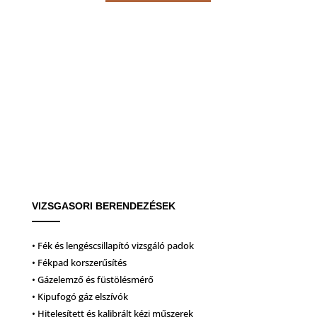
VIZSGASORI BERENDEZÉSEK
• Fék és lengéscsillapító vizsgáló padok
• Fékpad korszerűsítés
• Gázelemző és füstölésmérő
• Kipufogó gáz elszívók
• Hitelesített és kalibrált kézi műszerek