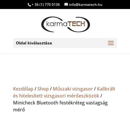
+ 36 (1) 770 0136
info@karmatech.hu
Oldal kiválasztása
Kezdőlap
/
Shop
/
Műszaki vizsgasor
/
Kalibrált
és hitelesített vizsgasori mérőeszközök
/
Minicheck Bluetooth festékréteg vastagság
mérő