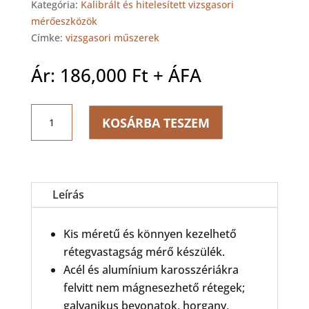
Kategória:
Kalibrált és hitelesített vizsgasori
mérőeszközök
Címke:
vizsgasori műszerek
Ár:
186,000
Ft
+ ÁFA
Minicheck
KOSÁRBA TESZEM
Bluetooth
festékréteg
vastagság
mérő
mennyiség
Leírás
Kis méretű és könnyen kezelhető
rétegvastagság mérő készülék.
Acél és alumínium karosszériákra
felvitt nem mágnesezhető rétegek;
galvanikus bevonatok, horgany,