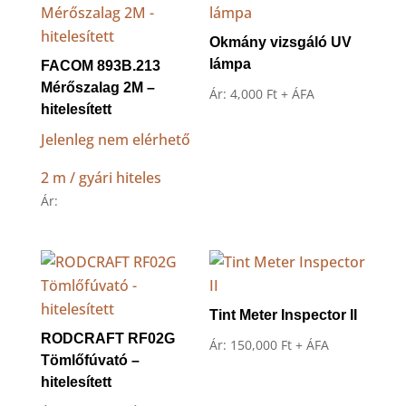
Okmány vizsgáló UV
lámpa
FACOM 893B.213
Mérőszalag 2M –
Ár:
4,000
Ft
+ ÁFA
hitelesített
Jelenleg nem elérhető
2 m / gyári hiteles
Ár:
Tint Meter Inspector II
RODCRAFT RF02G
Ár:
150,000
Ft
+ ÁFA
Tömlőfúvató –
hitelesített