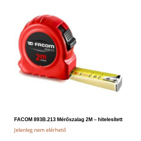
to
high
FACOM 893B.213 Mérőszalag 2M – hitelesített
Jelenleg nem elérhető