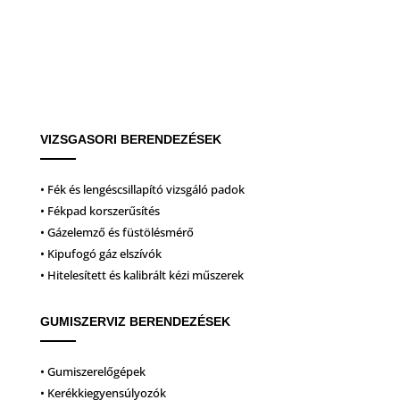
VIZSGASORI BERENDEZÉSEK
• Fék és lengéscsillapító vizsgáló padok
• Fékpad korszerűsítés
• Gázelemző és füstölésmérő
• Kipufogó gáz elszívók
• Hitelesített és kalibrált kézi műszerek
GUMISZERVIZ BERENDEZÉSEK
• Gumiszerelőgépek
• Kerékkiegyensúlyozók