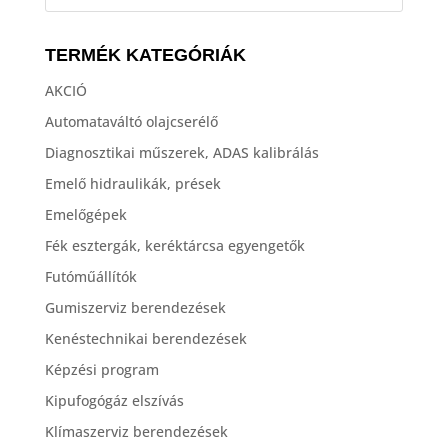
TERMÉK KATEGÓRIÁK
AKCIÓ
Automataváltó olajcserélő
Diagnosztikai műszerek, ADAS kalibrálás
Emelő hidraulikák, prések
Emelőgépek
Fék esztergák, keréktárcsa egyengetők
Futóműállítók
Gumiszerviz berendezések
Kenéstechnikai berendezések
Képzési program
Kipufogógáz elszívás
Klímaszerviz berendezések