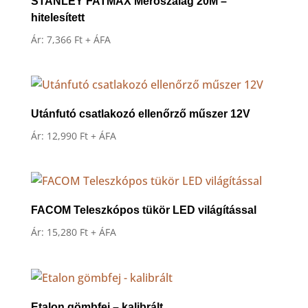
STANLEY FATMAX Mérőszalag 20M –
hitelesített
Ár:
7,366
Ft
+ ÁFA
Utánfutó csatlakozó ellenőrző műszer 12V
Ár:
12,990
Ft
+ ÁFA
FACOM Teleszkópos tükör LED világítással
Ár:
15,280
Ft
+ ÁFA
Etalon gömbfej – kalibrált