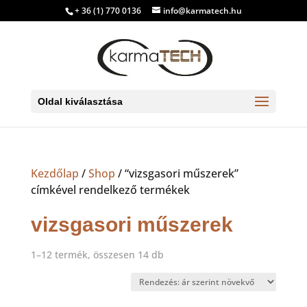
+ 36 (1) 770 0136
info@karmatech.hu
Oldal kiválasztása
Kezdőlap
/
Shop
/ “vizsgasori műszerek”
címkével rendelkező termékek
vizsgasori műszerek
Sorted
1–12 termék, összesen 14 db
by
price:
low