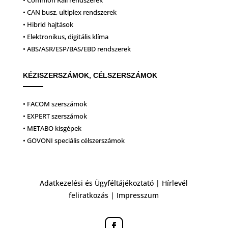
• Common Rail rendszerek
• CAN busz, ultiplex rendszerek
• Hibrid hajtások
• Elektronikus, digitális klíma
• ABS/ASR/ESP/BAS/EBD rendszerek
KÉZISZERSZÁMOK, CÉLSZERSZÁMOK
• FACOM szerszámok
• EXPERT szerszámok
• METABO kisgépek
• GOVONI speciális célszerszámok
Adatkezelési és Ügyféltájékoztató
|
Hírlevél
feliratkozás
|
Impresszum