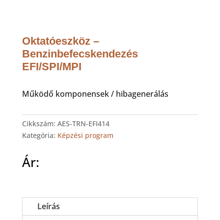
Oktatóeszköz –
Benzinbefecskendezés
EFI/SPI/MPI
Működő komponensek / hibagenerálás
Cikkszám:
AES-TRN-EFI414
Kategória:
Képzési program
Ár:
Leírás