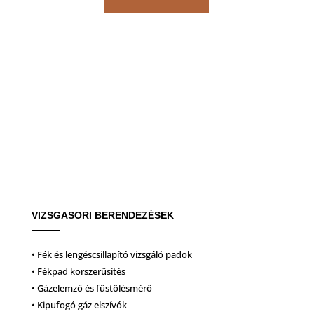
VIZSGASORI BERENDEZÉSEK
• Fék és lengéscsillapító vizsgáló padok
• Fékpad korszerűsítés
• Gázelemző és füstölésmérő
• Kipufogó gáz elszívók