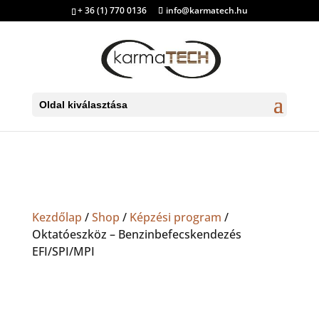
+ 36 (1) 770 0136
info@karmatech.hu
Oldal kiválasztása
Kezdőlap
/
Shop
/
Képzési program
/
Oktatóeszköz – Benzinbefecskendezés
EFI/SPI/MPI