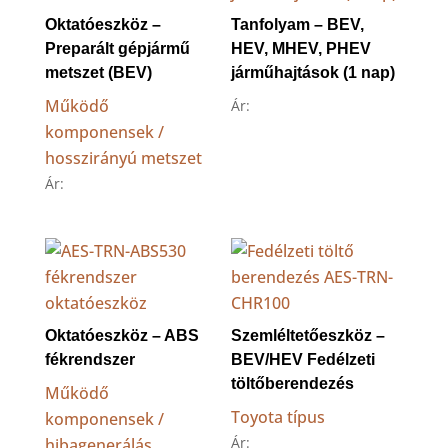
Oktatóeszköz –
Tanfolyam – BEV,
Preparált gépjármű
HEV, MHEV, PHEV
metszet (BEV)
járműhajtások (1 nap)
Működő
Ár:
komponensek /
hosszirányú metszet
Ár:
Oktatóeszköz – ABS
Szemléltetőeszköz –
fékrendszer
BEV/HEV Fedélzeti
töltőberendezés
Működő
Toyota típus
komponensek /
Ár:
hibagenerálás