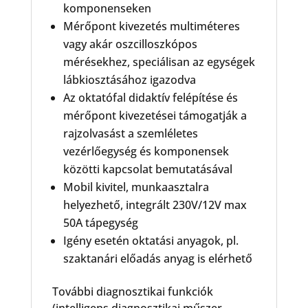
komponenseken
Mérőpont kivezetés multiméteres
vagy akár oszcilloszkópos
mérésekhez, speciálisan az egységek
lábkiosztásához igazodva
Az oktatófal didaktív felépítése és
mérőpont kivezetései támogatják a
rajzolvasást a szemléletes
vezérlőegység és komponensek
közötti kapcsolat bemutatásával
Mobil kivitel, munkaasztalra
helyezhető, integrált 230V/12V max
50A tápegység
Igény esetén oktatási anyagok, pl.
szaktanári előadás anyag is elérhető
További diagnosztikai funkciók