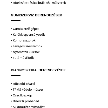
• Hitelesített és kalibrált kézi műszerek
GUMISZERVIZ BERENDEZÉSEK
• Gumiszerelőgépek
• Kerékkiegyensúlyozók
• Kompresszorok
• Levegős szerszámok
• Nyomaték kulcsok
• Futómű állítók
DIAGNOSZTIKAI BERENDEZÉSEK
• Hibakód olvasó
• TPMS kódoló műszer
• Oszcilloszkóp
• Dízel CR próbapad
• Akkumulátor vizsgálat