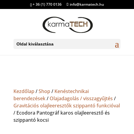
+ 36 (1) 770 0136
info@karmatech.hu
Oldal kiválasztása
Kezdőlap
/
Shop
/
Kenéstechnikai
berendezések
/
Olajadagolás / visszagyűjtés
/
Gravitációs olajleeresztők szippantó funkcióval
/ Ecodora Pantográf karos olajleeresztő és
szippantó kocsi