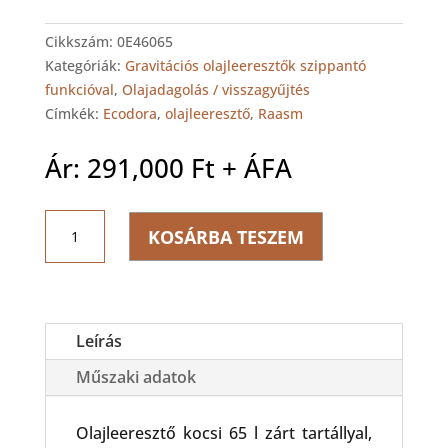
Cikkszám:
0E46065
Kategóriák:
Gravitációs olajleeresztők szippantó
funkcióval
,
Olajadagolás / visszagyűjtés
Címkék:
Ecodora
,
olajleeresztő
,
Raasm
Ár:
291,000
Ft
+ ÁFA
Ecodora
KOSÁRBA TESZEM
Pantográf
karos
olajleeresztő
és
szippantó
Leírás
kocsi
Műszaki adatok
mennyiség
Olajleeresztő kocsi 65 l zárt tartállyal,