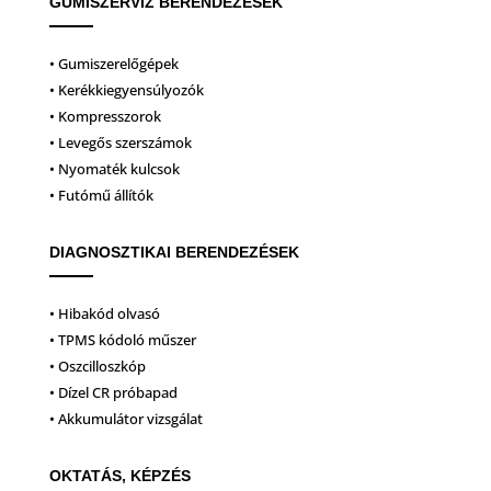
GUMISZERVIZ BERENDEZÉSEK
• Gumiszerelőgépek
• Kerékkiegyensúlyozók
• Kompresszorok
• Levegős szerszámok
• Nyomaték kulcsok
• Futómű állítók
DIAGNOSZTIKAI BERENDEZÉSEK
• Hibakód olvasó
• TPMS kódoló műszer
• Oszcilloszkóp
• Dízel CR próbapad
• Akkumulátor vizsgálat
OKTATÁS, KÉPZÉS