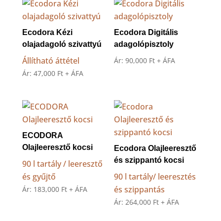
Ecodora Kézi
Ecodora Digitális
olajadagoló szivattyú
adagolópisztoly
Állítható áttétel
Ár:
90,000
Ft
+ ÁFA
Ár:
47,000
Ft
+ ÁFA
ECODORA
Olajleeresztő kocsi
Ecodora Olajleeresztő
és szippantó kocsi
90 l tartály / leeresztő
és gyűjtő
90 l tartály/ leeresztés
és szippantás
Ár:
183,000
Ft
+ ÁFA
Ár:
264,000
Ft
+ ÁFA