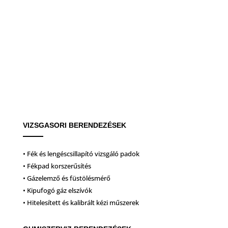
VIZSGASORI BERENDEZÉSEK
• Fék és lengéscsillapító vizsgáló padok
• Fékpad korszerűsítés
• Gázelemző és füstölésmérő
• Kipufogó gáz elszívók
• Hitelesített és kalibrált kézi műszerek