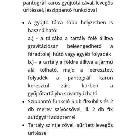
pantográf karos gyűjtótálcával, levegős
ürítéssel, leszippantó funkcióval
A gyűjtő tálca több helyzetben is
használható:
a.) - a tálcába a tartály fölé állítva
gravitációsan beleengedhető a
fáradtolaj, hűtő vagy egyéb folyadék
b.) - a tartály a földre állítva a jármű
alá tolható, majd a leeresztett
folyadék a pantográf karon
keresztül zárt körben a
gyűjtőtartályba szivattyúzható
Szippantó funkció 5 db flexibilis és 2
db merev szívócsővel, ill. 2 db fix
autógyári adapterrel
Tartály szintjelzővel, sűrített levegős
ürítéssel