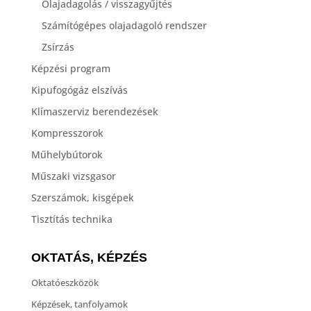
Olajadagolás / visszagyűjtés
Számítógépes olajadagoló rendszer
Zsírzás
Képzési program
Kipufogógáz elszívás
Klímaszerviz berendezések
Kompresszorok
Műhelybútorok
Műszaki vizsgasor
Szerszámok, kisgépek
Tisztítás technika
OKTATÁS, KÉPZÉS
Oktatóeszközök
Képzések, tanfolyamok