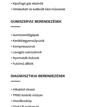
• Kipufogó gáz elszívók
• Hitelesített és kalibrált kézi műszerek
GUMISZERVIZ BERENDEZÉSEK
• Gumiszerelőgépek
• Kerékkiegyensúlyozók
• Kompresszorok
• Levegős szerszámok
• Nyomaték kulcsok
• Futómű állítók
DIAGNOSZTIKAI BERENDEZÉSEK
• Hibakód olvasó
• TPMS kódoló műszer
• Oszcilloszkóp
• Dízel CR próbapad