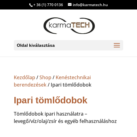
+ 36 (1) 770 0136
info@karmatech.hu
Oldal kiválasztása
Kezdőlap
/
Shop
/
Kenéstechnikai
berendezések
/ Ipari tömlődobok
Ipari tömlődobok
Tömlődobok ipari használatra –
levegő/víz/olaj/zsír és egyéb felhasználáshoz