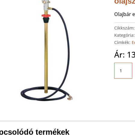
olajs
Olajbár e
Cikkszám
Kategória
Címkék:
E
Ár:
1
Ecodora
Pneumat
olajsziva
olajbárh
mennyis
pcsolódó termékek