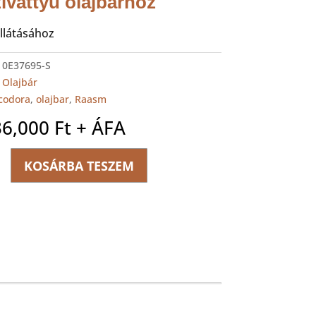
zivattyú olajbárhoz
llátásához
:
0E37695-S
:
Olajbár
codora
,
olajbar
,
Raasm
36,000
Ft
+ ÁFA
KOSÁRBA TESZEM
ikus
ttyú
oz
ég