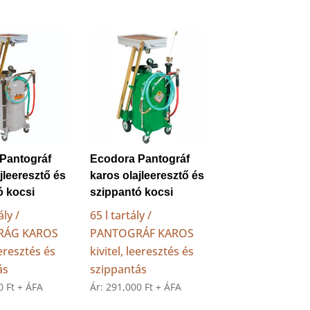
Pantográf
Ecodora Pantográf
jleeresztő és
karos olajleeresztő és
ó kocsi
szippantó kocsi
ály /
65 l tartály /
RÁG KAROS
PANTOGRÁF KAROS
eeresztés és
kivitel, leeresztés és
ás
szippantás
00
Ft
+ ÁFA
Ár:
291,000
Ft
+ ÁFA