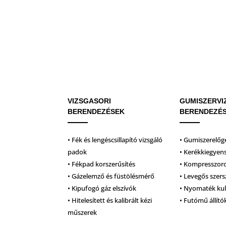
VIZSGASORI
GUMISZERVI
BERENDEZÉSEK
BERENDEZÉ
• Fék és lengéscsillapító vizsgáló
• Gumiszerelőg
padok
• Kerékkiegyen
• Fékpad korszerűsítés
• Kompresszor
• Gázelemző és füstölésmérő
• Levegős szer
• Kipufogó gáz elszívók
• Nyomaték ku
• Hitelesített és kalibrált kézi
• Futómű állító
műszerek