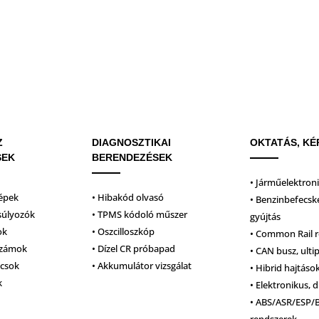
Z
DIAGNOSZTIKAI
OKTATÁS, KÉ
SEK
BERENDEZÉSEK
• Járműelektron
épek
• Hibakód olvasó
• Benzinbefecsk
súlyozók
• TPMS kódoló műszer
gyújtás
ok
• Oszcilloszkóp
• Common Rail 
számok
• Dízel CR próbapad
• CAN busz, ulti
lcsok
• Akkumulátor vizsgálat
• Hibrid hajtáso
k
• Elektronikus, d
• ABS/ASR/ESP/