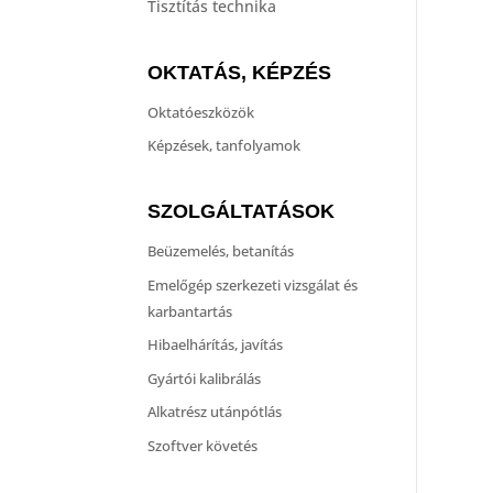
Tisztítás technika
OKTATÁS, KÉPZÉS
Oktatóeszközök
Képzések, tanfolyamok
SZOLGÁLTATÁSOK
Beüzemelés, betanítás
Emelőgép szerkezeti vizsgálat és
karbantartás
Hibaelhárítás, javítás
Gyártói kalibrálás
Alkatrész utánpótlás
Szoftver követés