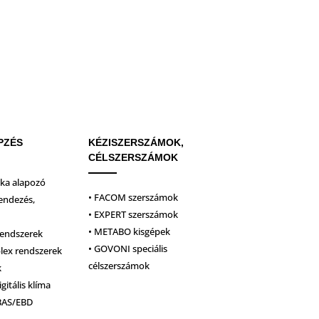
PZÉS
KÉZISZERSZÁMOK,
CÉLSZERSZÁMOK
ika alapozó
• FACOM szerszámok
endezés,
• EXPERT szerszámok
• METABO kisgépek
rendszerek
• GOVONI speciális
plex rendszerek
célszerszámok
k
igitális klíma
BAS/EBD