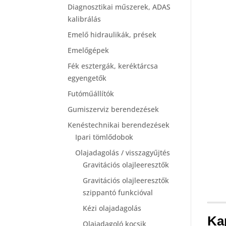
Diagnosztikai műszerek, ADAS
kalibrálás
Emelő hidraulikák, prések
Emelőgépek
Fék esztergák, keréktárcsa
egyengetők
Futóműállítók
Gumiszerviz berendezések
Kenéstechnikai berendezések
Ipari tömlődobok
Olajadagolás / visszagyűjtés
Gravitációs olajleeresztők
Gravitációs olajleeresztők
szippantó funkcióval
Kézi olajadagolás
Ka
Olajadagoló kocsik