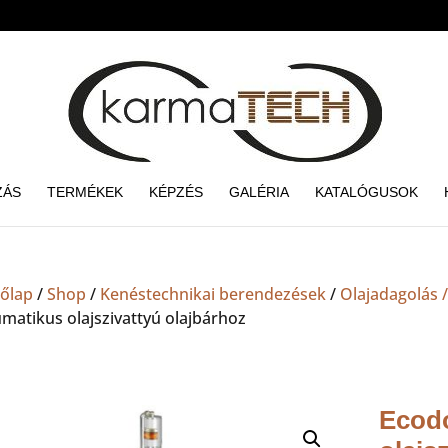
ZÁS
TERMÉKEK
KÉPZÉS
GALÉRIA
KATALÓGUSOK
őlap
/
Shop
/
Kenéstechnikai berendezések
/
Olajadagolás /
matikus olajszivattyú olajbárhoz
Ecod