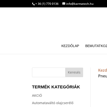
+ 36 (1) 770 0136
info@karmatech.hu
KEZDŐLAP
BEMUTATKO
Kezd
Pneu
TERMÉK KATEGÓRIÁK
AKCIÓ
Automataváltó olajcserélő