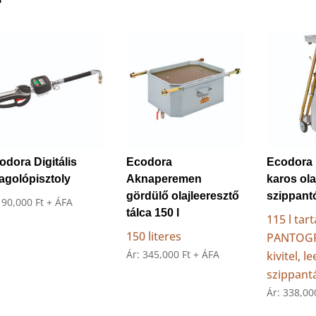
odora Digitális
Ecodora
Ecodora 
agolópisztoly
Aknaperemen
karos ola
gördülő olajleeresztő
szippant
:
90,000
Ft
+ ÁFA
tálca 150 l
115 l tart
150 literes
PANTOG
Ár:
345,000
Ft
+ ÁFA
kivitel, l
szippant
Ár:
338,0