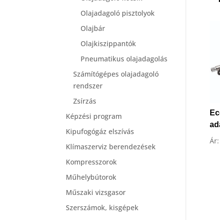
Olajadagoló pisztolyok
Olajbár
Olajkiszippantók
Pneumatikus olajadagolás
Számítógépes olajadagoló
rendszer
Zsírzás
Ec
Képzési program
ad
Kipufogógáz elszívás
Ár
Klímaszerviz berendezések
Kompresszorok
Műhelybútorok
Műszaki vizsgasor
Szerszámok, kisgépek