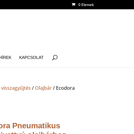
0 Elemek
HÍREK
KAPCSOLAT
 visszagyűjtés
/
Olajbár
/ Ecodora
ora Pneumatikus