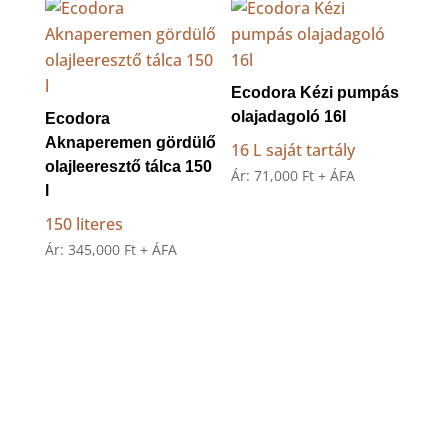
Ecodora Kézi pumpás
olajadagoló 16l
Ecodora
Aknaperemen gördülő
16 L saját tartály
olajleeresztő tálca 150
Ár:
71,000
Ft
+ ÁFA
l
150 literes
Ár:
345,000
Ft
+ ÁFA