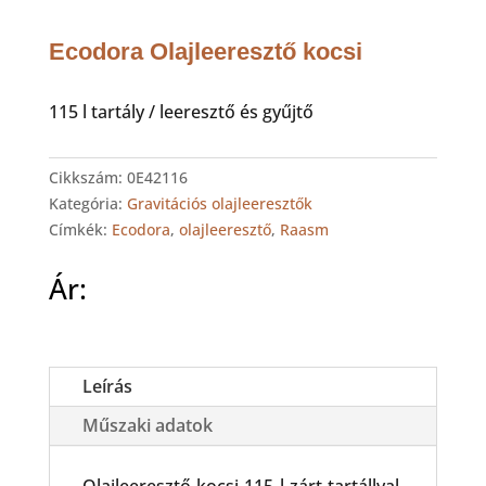
Ecodora Olajleeresztő kocsi
115 l tartály / leeresztő és gyűjtő
Cikkszám:
0E42116
Kategória:
Gravitációs olajleeresztők
Címkék:
Ecodora
,
olajleeresztő
,
Raasm
Ár:
Leírás
Műszaki adatok