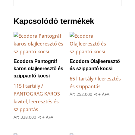
Kapcsolódó termékek
Ecodora Pantográf
Ecodora Olajleeresztő
karos olajleeresztő és
és szippantó kocsi
szippantó kocsi
65 l tartály / leeresztés
115 l tartály /
és szippantás
PANTOGRÁG KAROS
Ár:
252,000
Ft
+ ÁFA
kivitel, leeresztés és
szippantás
Ár:
338,000
Ft
+ ÁFA