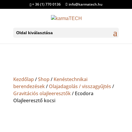
+ 36 (1) 770 0136
info@karmatech.hu
Oldal kiválasztása
Kezdőlap
/
Shop
/
Kenéstechnikai
berendezések
/
Olajadagolás / visszagyűjtés
/
Gravitációs olajleeresztők
/ Ecodora
Olajleeresztő kocsi