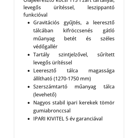
Olajleeresztő kocsi 115 l zárt tartállyal,
levegős ürítéssel, leszippantó
funkcióval
Gravitációs gyűjtés, a leeresztő
tálcában kifröccsenés gátló
műanyag betét és széles
védőgallér
Tartály szintjelzővel, sűrített
levegős ürítéssel
Leeresztő tálca magassága
állítható (1270-1750 mm)
Szerszámtartó műanyag tálca
(levehető)
Nagyos stabil ipari kerekek tömör
gumiabronccsal
IPARI KIVITEL 5 év garanciával