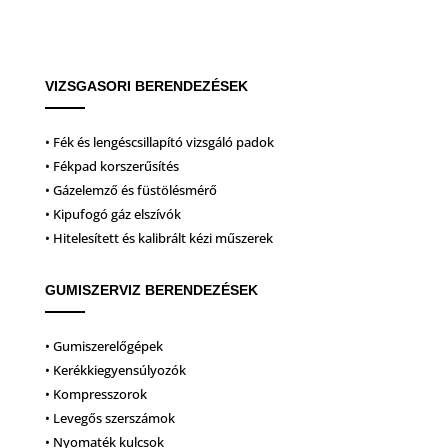
VIZSGASORI BERENDEZÉSEK
• Fék és lengéscsillapító vizsgáló padok
• Fékpad korszerűsítés
• Gázelemző és füstölésmérő
• Kipufogó gáz elszívók
• Hitelesített és kalibrált kézi műszerek
GUMISZERVIZ BERENDEZÉSEK
• Gumiszerelőgépek
• Kerékkiegyensúlyozók
• Kompresszorok
• Levegős szerszámok
• Nyomaték kulcsok