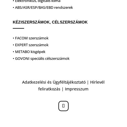
• Elektronikus, digitális klíma
• ABS/ASR/ESP/BAS/EBD rendszerek
KÉZISZERSZÁMOK, CÉLSZERSZÁMOK
• FACOM szerszámok
• EXPERT szerszámok
• METABO kisgépek
• GOVONI speciális célszerszámok
Adatkezelési és Ügyféltájékoztató
|
Hírlevél
feliratkozás
|
Impresszum