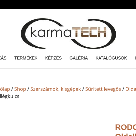
ZÁS
TERMÉKEK
KÉPZÉS
GALÉRIA
KATALÓGUSOK
őlap
/
Shop
/
Szerszámok, kisgépek
/
Sűrített levegős
/
Olda
llégkulcs
RODC