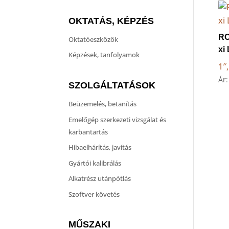
OKTATÁS, KÉPZÉS
R
Oktatóeszközök
xi
Képzések, tanfolyamok
1″
Ár
SZOLGÁLTATÁSOK
Beüzemelés, betanítás
Emelőgép szerkezeti vizsgálat és
karbantartás
Hibaelhárítás, javítás
Gyártói kalibrálás
Alkatrész utánpótlás
Szoftver követés
MŰSZAKI