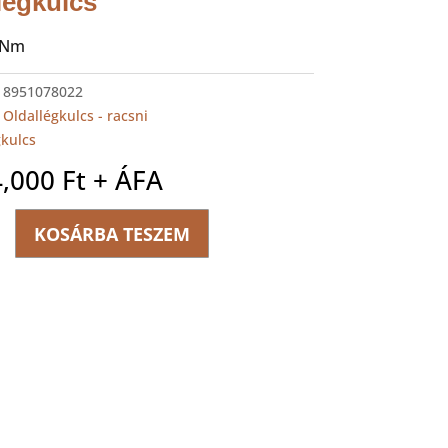
légkulcs
0 Nm
:
8951078022
:
Oldallégkulcs - racsni
gkulcs
4,000
Ft
+ ÁFA
FT
KOSÁRBA TESZEM
ulcs
ég