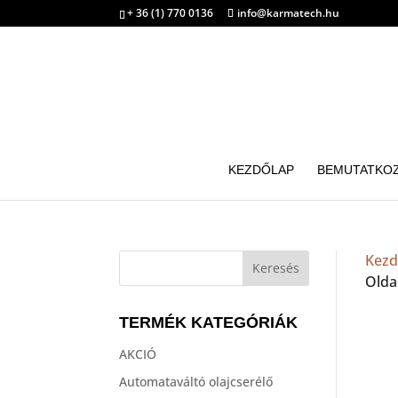
+ 36 (1) 770 0136
info@karmatech.hu
KEZDŐLAP
BEMUTATKO
Kezd
Olda
TERMÉK KATEGÓRIÁK
AKCIÓ
Automataváltó olajcserélő