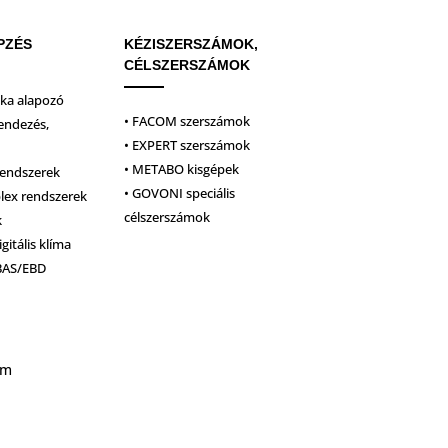
PZÉS
KÉZISZERSZÁMOK,
CÉLSZERSZÁMOK
ika alapozó
• FACOM szerszámok
endezés,
• EXPERT szerszámok
• METABO kisgépek
rendszerek
• GOVONI speciális
plex rendszerek
célszerszámok
k
igitális klíma
BAS/EBD
um