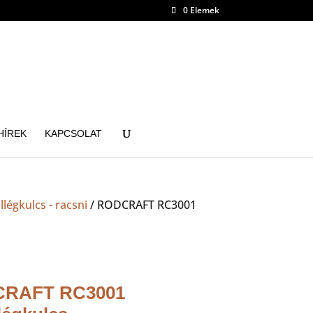
0 Elemek
HÍREK
KAPCSOLAT
llégkulcs - racsni
/ RODCRAFT RC3001
RAFT RC3001