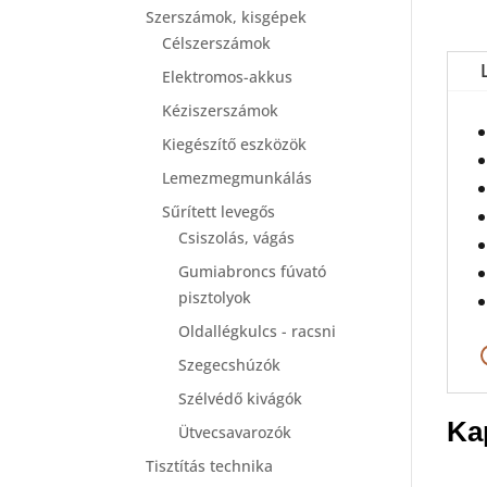
Szerszámok, kisgépek
Célszerszámok
Elektromos-akkus
Kéziszerszámok
Kiegészítő eszközök
Lemezmegmunkálás
Sűrített levegős
Csiszolás, vágás
Gumiabroncs fúvató
pisztolyok
Oldallégkulcs - racsni
Szegecshúzók
Szélvédő kivágók
Ka
Ütvecsavarozók
Tisztítás technika