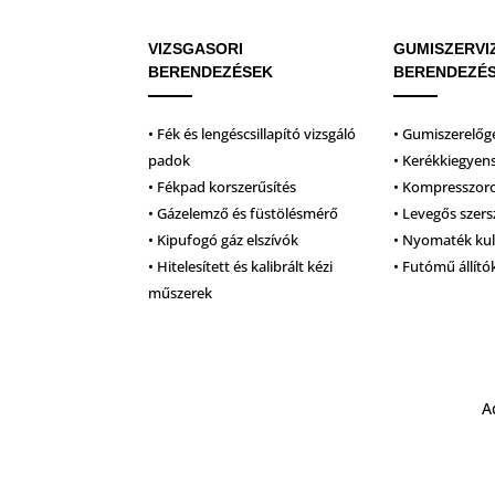
VIZSGASORI
GUMISZERVI
BERENDEZÉSEK
BERENDEZÉ
• Fék és lengéscsillapító vizsgáló
• Gumiszerelőg
padok
• Kerékkiegyen
• Fékpad korszerűsítés
• Kompresszor
• Gázelemző és füstölésmérő
• Levegős szer
• Kipufogó gáz elszívók
• Nyomaték ku
• Hitelesített és kalibrált kézi
• Futómű állító
műszerek
A