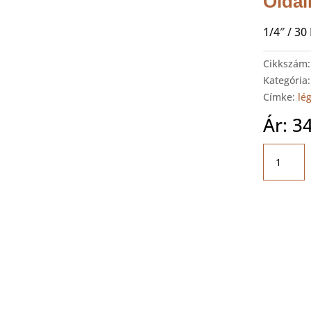
Oldal
1/4″ / 3
Cikkszám
Kategória
Címke:
lé
Ár:
3
RODCRA
RC3001
Oldallégk
mennyis