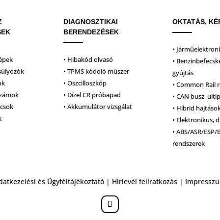
Z
DIAGNOSZTIKAI
OKTATÁS, KÉ
SEK
BERENDEZÉSEK
• Járműelektron
épek
• Hibakód olvasó
• Benzinbefecsk
súlyozók
• TPMS kódoló műszer
gyújtás
ok
• Oszcilloszkóp
• Common Rail 
számok
• Dízel CR próbapad
• CAN busz, ulti
lcsok
• Akkumulátor vizsgálat
• Hibrid hajtáso
k
• Elektronikus, d
• ABS/ASR/ESP/
rendszerek
datkezelési és Ügyféltájékoztató
|
Hírlevél feliratkozás
|
Impressz