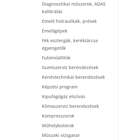
Diagnosztikai műszerek, ADAS
kalibrálás
Emelő hidraulikák, prések
Emelőgépek
Fék esztergák, keréktárcsa
egyengetők
Futóműállítók
Gumiszerviz berendezések
Kenéstechnikai berendezések
Képzési program
Kipufogógáz elszívás
Klímaszerviz berendezések
Kompresszorok
Műhelybútorok
Műszaki vizsgasor