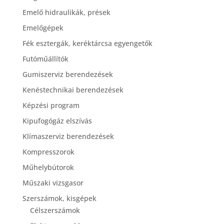
Emelő hidraulikák, prések
Emelőgépek
Fék esztergák, keréktárcsa egyengetők
Futóműállítók
Gumiszerviz berendezések
Kenéstechnikai berendezések
Képzési program
Kipufogógáz elszívás
Klímaszerviz berendezések
Kompresszorok
Műhelybútorok
Műszaki vizsgasor
Szerszámok, kisgépek
Célszerszámok