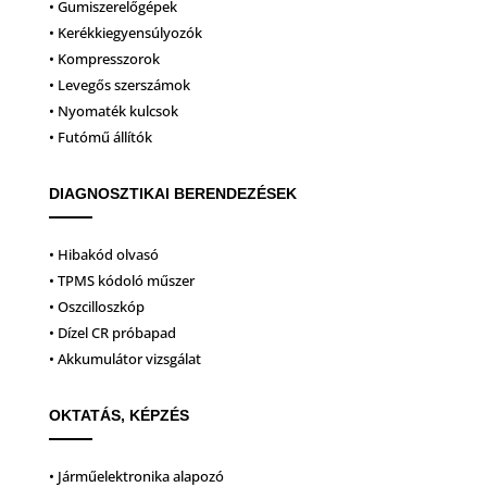
• Gumiszerelőgépek
• Kerékkiegyensúlyozók
• Kompresszorok
• Levegős szerszámok
• Nyomaték kulcsok
• Futómű állítók
DIAGNOSZTIKAI BERENDEZÉSEK
• Hibakód olvasó
• TPMS kódoló műszer
• Oszcilloszkóp
• Dízel CR próbapad
• Akkumulátor vizsgálat
OKTATÁS, KÉPZÉS
• Járműelektronika alapozó