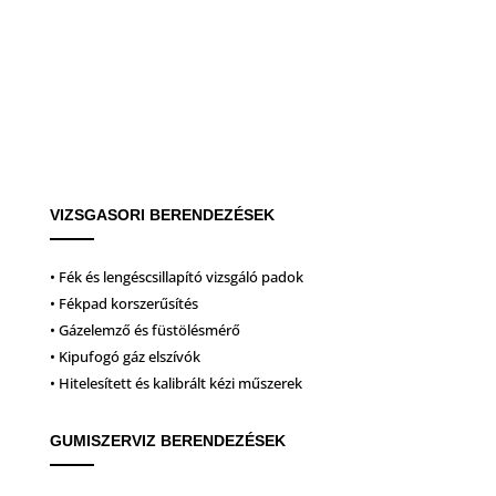
VIZSGASORI BERENDEZÉSEK
• Fék és lengéscsillapító vizsgáló padok
• Fékpad korszerűsítés
• Gázelemző és füstölésmérő
• Kipufogó gáz elszívók
• Hitelesített és kalibrált kézi műszerek
GUMISZERVIZ BERENDEZÉSEK