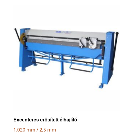
low
to
high
Excenteres erősített élhajlító
1.020 mm / 2,5 mm