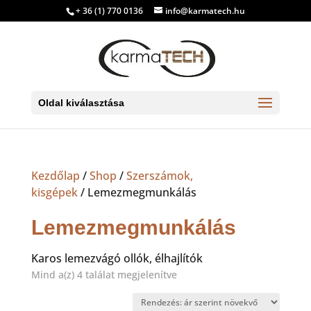
+ 36 (1) 770 0136
info@karmatech.hu
Oldal kiválasztása
Kezdőlap
/
Shop
/
Szerszámok,
kisgépek
/ Lemezmegmunkálás
Lemezmegmunkálás
Karos lemezvágó ollók, élhajlítók
Sorted
Mind a(z) 4 találat megjelenítve
by
price: