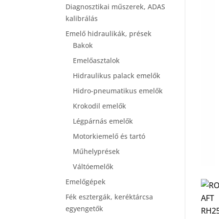
Diagnosztikai műszerek, ADAS
kalibrálás
Emelő hidraulikák, prések
Bakok
Emelőasztalok
Hidraulikus palack emelők
Hidro-pneumatikus emelők
Krokodil emelők
Légpárnás emelők
Motorkiemelő és tartó
Műhelyprések
Váltóemelők
Emelőgépek
Fék esztergák, keréktárcsa
egyengetők