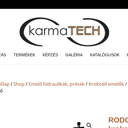
ZÁS
TERMÉKEK
KÉPZÉS
GALÉRIA
KATALÓGUSOK
őlap
/
Shop
/
Emelő hidraulikák, prések
/
Krokodil emelők
/
lő
RODC