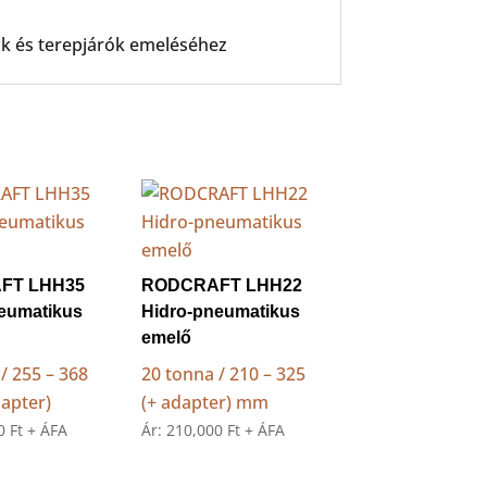
ók és terepjárók emeléséhez
FT LHH35
RODCRAFT LHH22
eumatikus
Hidro-pneumatikus
emelő
/ 255 – 368
20 tonna / 210 – 325
apter)
(+ adapter) mm
00
Ft
+ ÁFA
Ár:
210,000
Ft
+ ÁFA