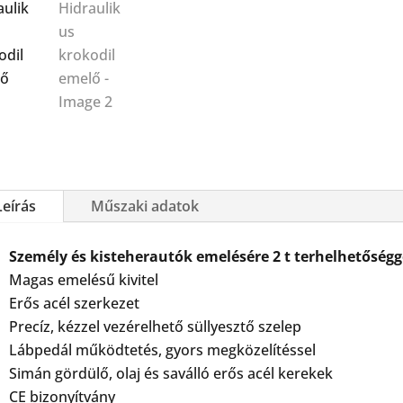
Leírás
Műszaki adatok
Személy és kisteherautók emelésére 2 t terhelhetőségg
Magas emelésű kivitel
Erős acél szerkezet
Precíz, kézzel vezérelhető süllyesztő szelep
Lábpedál működtetés, gyors megközelítéssel
Simán gördülő, olaj és saválló erős acél kerekek
CE bizonyítvány