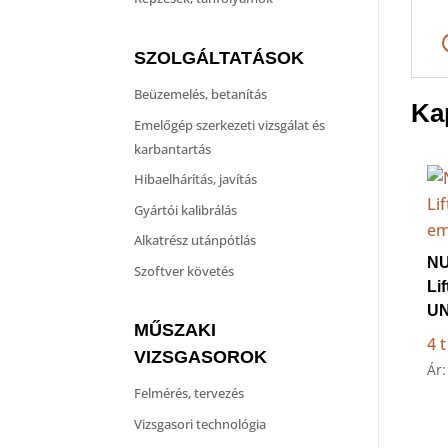
SZOLGÁLTATÁSOK
Beüzemelés, betanítás
Ka
Emelőgép szerkezeti vizsgálat és
karbantartás
Hibaelhárítás, javítás
Gyártói kalibrálás
Alkatrész utánpótlás
NU
Szoftver követés
Li
U
MŰSZAKI
4 
VIZSGASOROK
Ár
Felmérés, tervezés
Vizsgasori technológia