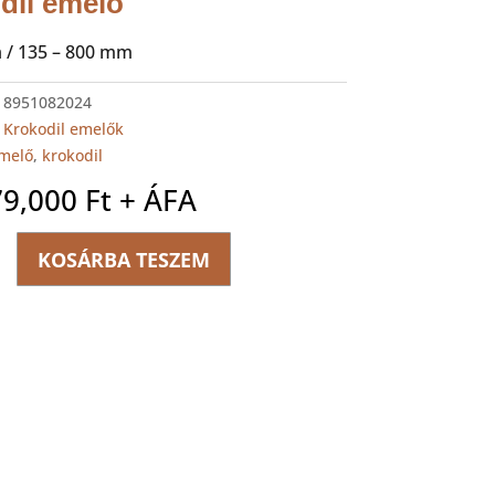
dil emelő
a / 135 – 800 mm
:
8951082024
:
Krokodil emelők
melő
,
krokodil
79,000
Ft
+ ÁFA
FT
KOSÁRBA TESZEM
kus
ég