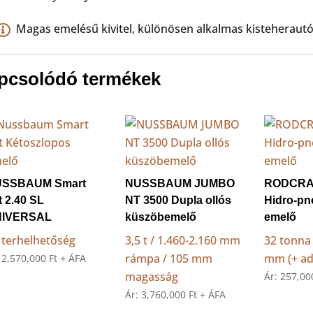
Magas emelésű kivitel, különösen alkalmas kisteheraut
pcsolódó termékek
SSBAUM Smart
NUSSBAUM JUMBO
RODCRA
ft 2.40 SL
NT 3500 Dupla ollós
Hidro-pn
NIVERSAL
küszöbemelő
emelő
t terhelhetőség
3,5 t / 1.460-2.160 mm
32 tonna 
rámpa / 105 mm
mm (+ ad
:
2,570,000
Ft
+ ÁFA
magasság
Ár:
257,0
Ár:
3,760,000
Ft
+ ÁFA