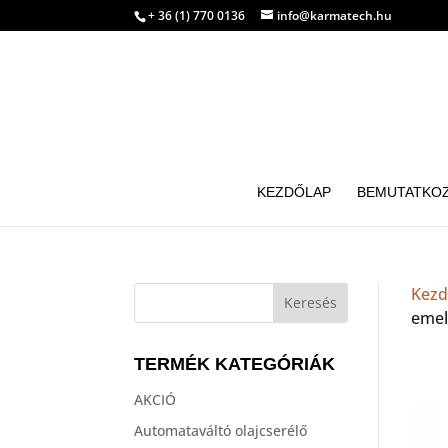
+ 36 (1) 770 0136
info@karmatech.hu
KEZDŐLAP
BEMUTATKO
Kezd
eme
TERMÉK KATEGÓRIÁK
AKCIÓ
Automataváltó olajcserélő