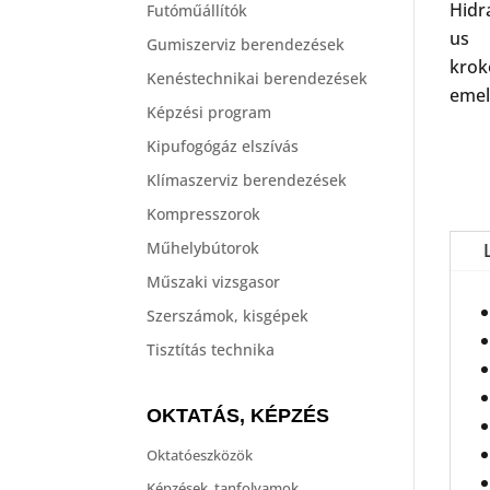
Futóműállítók
Gumiszerviz berendezések
Kenéstechnikai berendezések
Képzési program
Kipufogógáz elszívás
Klímaszerviz berendezések
Kompresszorok
Műhelybútorok
Műszaki vizsgasor
Szerszámok, kisgépek
Tisztítás technika
OKTATÁS, KÉPZÉS
Oktatóeszközök
Képzések, tanfolyamok