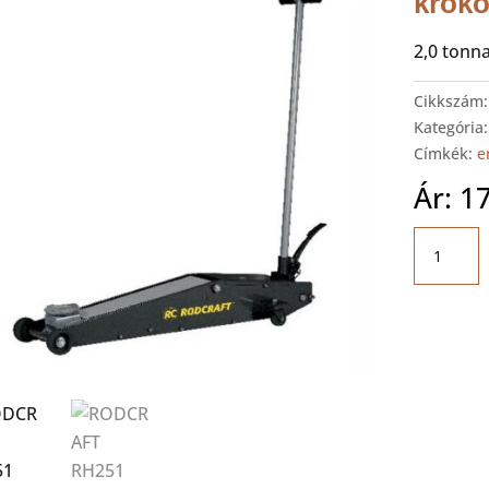
kroko
2,0 tonn
Cikkszám
Kategória
Címkék:
e
Ár:
1
RODCRA
RH251
Hidrauli
krokodil
emelő
mennyis