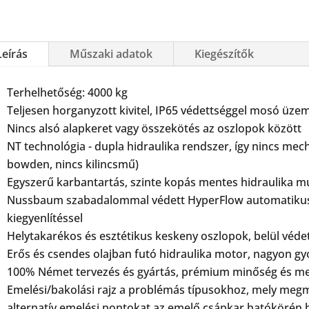
Leírás
Műszaki adatok
Kiegészítők
Terhelhetőség: 4000 kg
Teljesen horganyzott kivitel, IP65 védettséggel mosó üze
Nincs alsó alapkeret vagy összekötés az oszlopok között
NT technológia - dupla hidraulika rendszer, így nincs mec
bowden, nincs kilincsmű)
Egyszerű karbantartás, szinte kopás mentes hidraulika
Nussbaum szabadalommal védett HyperFlow automatikus lé
kiegyenlítéssel
Helytakarékos és esztétikus keskeny oszlopok, belül védet
Erős és csendes olajban futó hidraulika motor, nagyon gy
100% Német tervezés és gyártás, prémium minőség és me
Emelési/bakolási rajz a problémás típusokhoz, mely megmu
alternatív emelési pontokat az emelő csápkar hatókörén b