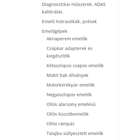
Diagnosztikai műszerek, ADAS
kalibrálás
Emelő hidraulikák, prések
Emelőgépek
Aknaperem emelők
Csápkar adapterek és
kiegészítők
Kétoszlopos csápos emelők
Mobil bak állványok
Motorkerékpár emelők
Négyoszlopos emelők
Ollós alacsony emelésű
Ollós küszöbemelők
Ollós rámpás
Talajba süllyesztett emelők