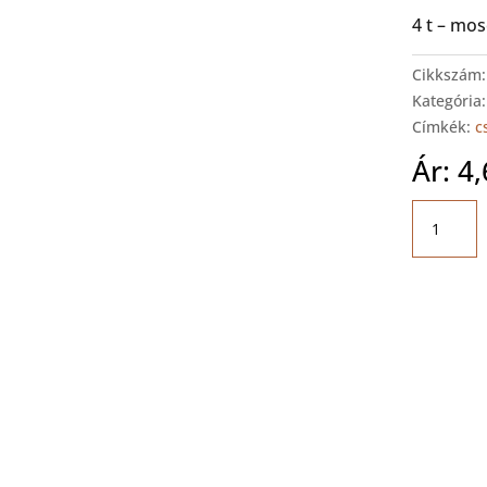
4 t – mos
Cikkszám
Kategória
Címkék:
c
Ár:
4
NUSSBA
Power
Lift
HL
2.40
NT
W
mennyis