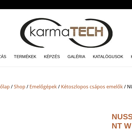
ZÁS
TERMÉKEK
KÉPZÉS
GALÉRIA
KATALÓGUSOK
őlap
/
Shop
/
Emelőgépek
/
Kétoszlopos csápos emelők
/ N
NUSS
NT W