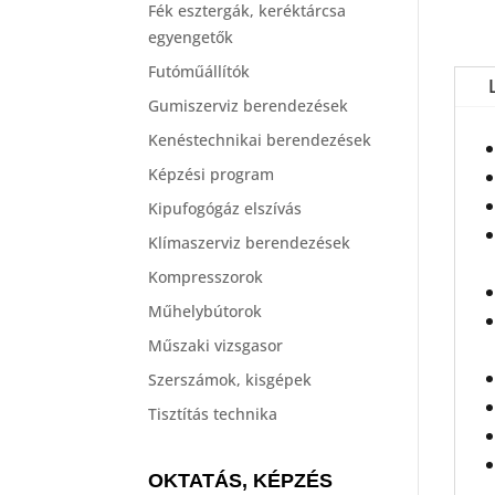
Fék esztergák, keréktárcsa
egyengetők
Futóműállítók
Gumiszerviz berendezések
Kenéstechnikai berendezések
Képzési program
Kipufogógáz elszívás
Klímaszerviz berendezések
Kompresszorok
Műhelybútorok
Műszaki vizsgasor
Szerszámok, kisgépek
Tisztítás technika
OKTATÁS, KÉPZÉS