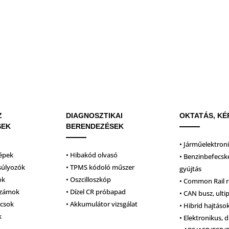
Z
DIAGNOSZTIKAI
OKTATÁS, KÉ
SEK
BERENDEZÉSEK
• Járműelektron
épek
• Hibakód olvasó
• Benzinbefecsk
súlyozók
• TPMS kódoló műszer
gyújtás
ok
• Oszcilloszkóp
• Common Rail 
számok
• Dízel CR próbapad
• CAN busz, ulti
lcsok
• Akkumulátor vizsgálat
• Hibrid hajtáso
k
• Elektronikus, d