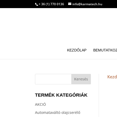
+ 36 (1) 770 0136
info@karmatech.hu
KEZDŐLAP
BEMUTATKO
Kezd
TERMÉK KATEGÓRIÁK
AKCIÓ
Automataváltó olajcserélő