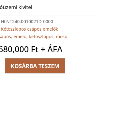
óüzemi kivitel
:
HLNT240.0010021D-0000
:
Kétoszlopos csápos emelők
sápos
,
emelő
,
kétoszlopos
,
mosó
,680,000
Ft
+ ÁFA
UM
KOSÁRBA TESZEM
ég