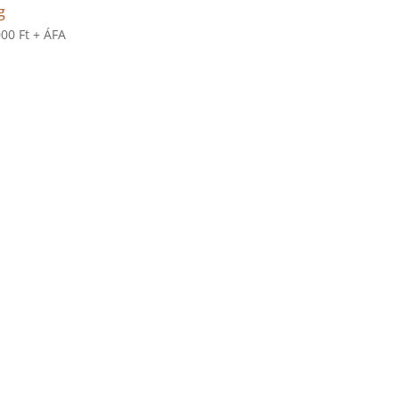
g
000
Ft
+ ÁFA