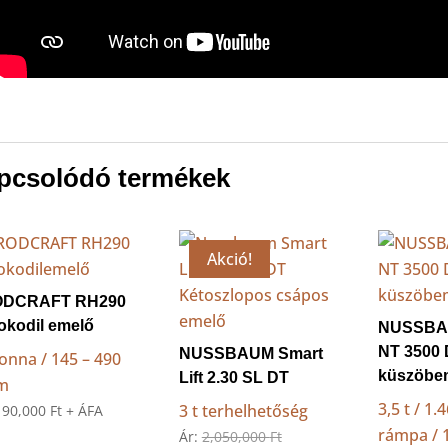
pcsolódó termékek
Akció!
ODCRAFT RH290
okodil emelő
NUSSBA
NT 3500 
NUSSBAUM Smart
tonna / 145 – 490
küszöbe
Lift 2.30 SL DT
m
3,5 t / 1
3 t terhelhetőség
:
90,000
Ft
+ ÁFA
rámpa /
Original
Ár:
2,050,000
Ft