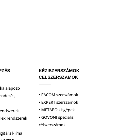
PZÉS
KÉZISZERSZÁMOK,
CÉLSZERSZÁMOK
ika alapozó
• FACOM szerszámok
endezés,
• EXPERT szerszámok
• METABO kisgépek
rendszerek
• GOVONI speciális
plex rendszerek
célszerszámok
k
igitális klíma