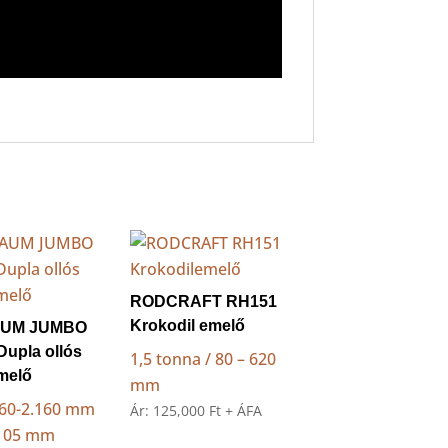
RODCRAFT RH151
Krokodil emelő
UM JUMBO
Dupla ollós
1,5 tonna / 80 – 620
melő
mm
.460-2.160 mm
Ár:
125,000
Ft
+ ÁFA
 105 mm