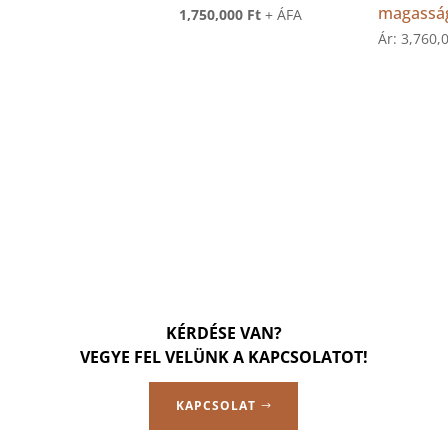
magassá
Current
price
1,750,000
Ft
+ ÁFA
Ár:
3,760,
price
was:
is:
2,050,000 Ft.
1,750,000 Ft.
KÉRDÉSE VAN?
VEGYE FEL VELÜNK A KAPCSOLATOT!
KAPCSOLAT