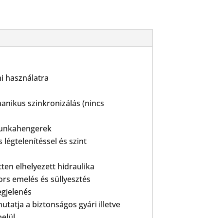
mi használatra
hanikus szinkronizálás (nincs
 munkahengerek
gtelenítéssel és szint
ten elhelyezett hidraulika
ors emelés és süllyesztés
gjelenés
tatja a biztonságos gyári illetve
elül