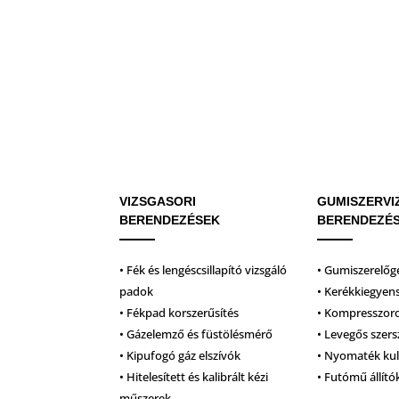
VIZSGASORI
GUMISZERVI
BERENDEZÉSEK
BERENDEZÉ
• Fék és lengéscsillapító vizsgáló
• Gumiszerelőg
padok
• Kerékkiegyen
• Fékpad korszerűsítés
• Kompresszor
• Gázelemző és füstölésmérő
• Levegős szer
• Kipufogó gáz elszívók
• Nyomaték ku
• Hitelesített és kalibrált kézi
• Futómű állító
műszerek