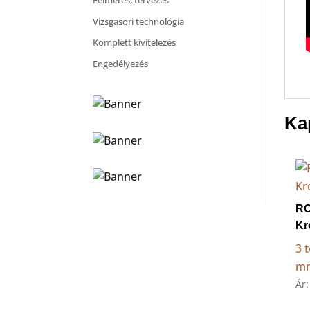
Felmérés, tervezés
Vizsgasori technológia
Komplett kivitelezés
Engedélyezés
Ka
R
Kr
3 
m
Ár