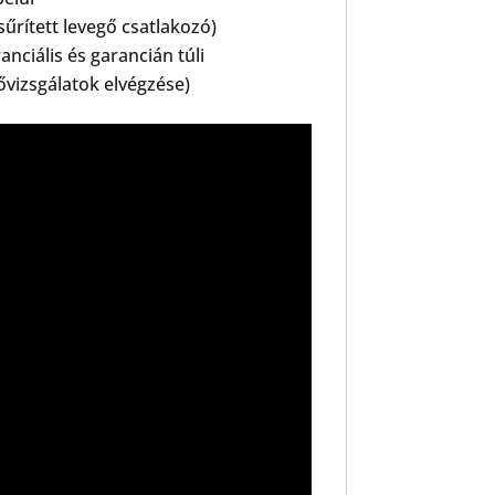
sűrített levegő csatlakozó)
nciális és garancián túli
fővizsgálatok elvégzése)