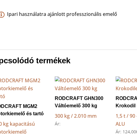
Ipari használatra ajánlott professzionális emelő
pcsolódó termékek
RODCRAFT GHN300
RODCRA
Váltóemelő 300 kg
Krokodil
ODCRAFT MGM2
torkiemelő és tartó
300 kg / 2.010 mm
1,5 t / 9
0 kg kapacitású
ALU
Ár:
torkiemelő
Ár:
124,0