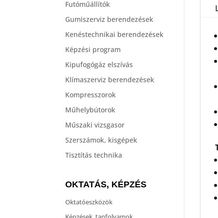
Futóműállítók
Gumiszerviz berendezések
Kenéstechnikai berendezések
Képzési program
Kipufogógáz elszívás
Klímaszerviz berendezések
Kompresszorok
Műhelybútorok
Műszaki vizsgasor
Szerszámok, kisgépek
Tisztítás technika
OKTATÁS, KÉPZÉS
Oktatóeszközök
Képzések, tanfolyamok