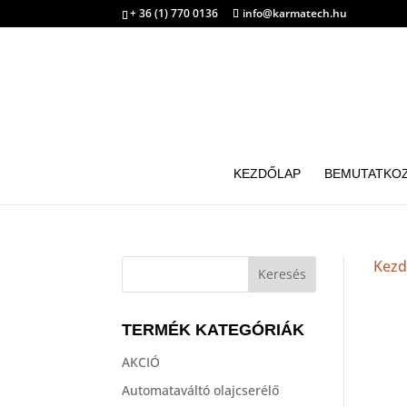
+ 36 (1) 770 0136
info@karmatech.hu
KEZDŐLAP
BEMUTATKO
Kezd
TERMÉK KATEGÓRIÁK
AKCIÓ
Automataváltó olajcserélő