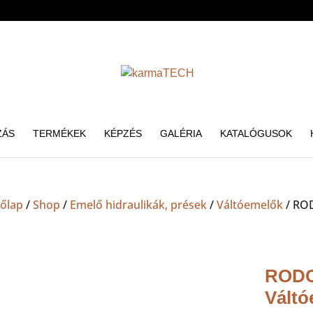
ZÁS
TERMÉKEK
KÉPZÉS
GALÉRIA
KATALÓGUSOK
őlap
/
Shop
/
Emelő hidraulikák, prések
/
Váltóemelők
/ RO
RODC
Váltó