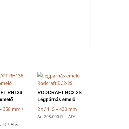
FT RH136
RODCRAFT BC2-2S
 emelő
Légpárnás emelő
0 – 358 mm /
2 t / 115 – 430 mm
Ár:
203,000
Ft
+ ÁFA
00
Ft
+ ÁFA