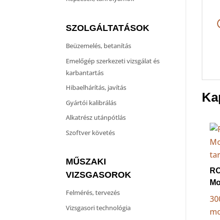
SZOLGÁLTATÁSOK
Beüzemelés, betanítás
Emelőgép szerkezeti vizsgálat és
karbantartás
Hibaelhárítás, javítás
Ka
Gyártói kalibrálás
Alkatrész utánpótlás
Szoftver követés
MŰSZAKI
R
VIZSGASOROK
Mo
Felmérés, tervezés
30
Vizsgasori technológia
mo