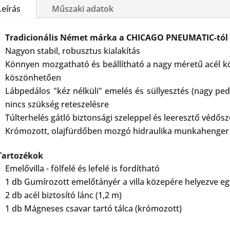
Leírás
Műszaki adatok
Tradicionális Német márka a CHICAGO PNEUMATIC-tól
Nagyon stabil, robusztus kialakítás
Könnyen mozgatható és beállítható a nagy méretű acél k
köszönhetően
Lábpedálos "kéz nélküli" emelés és süllyesztés (nagy pedá
nincs szükség reteszelésre
Túlterhelés gátló biztonsági szeleppel és leeresztő védősz
Krómozott, olajfürdőben mozgó hidraulika munkahenger
Tartozékok
Emelővilla - fölfelé és lefelé is fordítható
1 db Gumírozott emelőtányér a villa közepére helyezve e
2 db acél biztosító lánc (1,2 m)
1 db Mágneses csavar tartó tálca (krómozott)