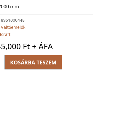
 2000 mm
:
8951000448
:
Váltóemelők
dcraft
65,000
Ft
+ ÁFA
FT
KOSÁRBA TESZEM
lő
ég