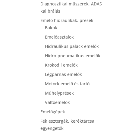
Diagnosztikai műszerek, ADAS
kalibrálás
Emelő hidraulikák, prések
Bakok
Emelőasztalok
Hidraulikus palack emelők
Hidro-pneumatikus emelők
Krokodil emelők
Légpárnás emelők
Motorkiemelő és tartó
Műhelyprések
Váltóemelők
Emelőgépek
Fék esztergák, keréktárcsa
egyengetők