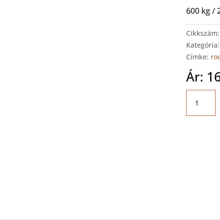
600 kg /
Cikkszám
Kategória
Címke:
ro
Ár:
1
RODCRA
GHN600
Váltóeme
600kg
mennyis