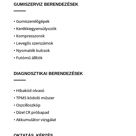
GUMISZERVIZ BERENDEZÉSEK
• Gumiszerelőgépek
• Kerékkiegyensúlyozók
• Kompresszorok
• Levegős szerszámok
• Nyomaték kulcsok
• Futómű állítók
DIAGNOSZTIKAI BERENDEZÉSEK
• Hibakód olvasó
• TPMS kódoló műszer
• Oszcilloszkóp
• Dízel CR próbapad
• Akkumulátor vizsgálat
OKTATÁS, KÉPZÉS