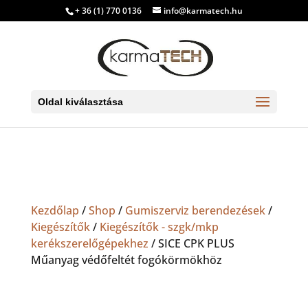
+ 36 (1) 770 0136
info@karmatech.hu
Oldal kiválasztása
Kezdőlap
/
Shop
/
Gumiszerviz berendezések
/
Kiegészítők
/
Kiegészítők - szgk/mkp
kerékszerelőgépekhez
/ SICE CPK PLUS
Műanyag védőfeltét fogókörmökhöz