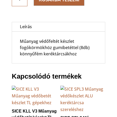
CPK
PLUS
Műanyag
védőfeltét
fogókörmökhöz
Leírás
mennyiség
Műanyag védőfeltét készlet
fogókörmökhöz gumibetéttel (8db)
könnyűfém keréktárcsákhoz
Kapcsolódó termékek
SICE KLL V3 Műanyag