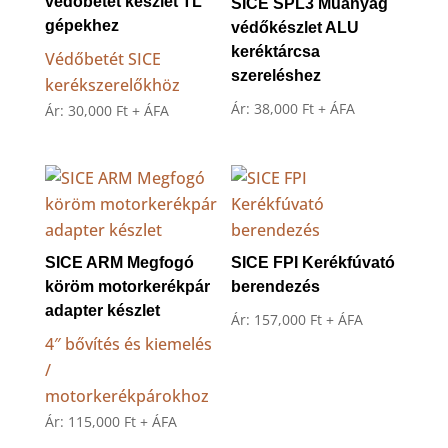
védőbetét készlet TL
SICE SPL3 Műanyag
gépekhez
védőkészlet ALU
keréktárcsa
Védőbetét SICE
szereléshez
kerékszerelőkhöz
Ár:
38,000
Ft
+ ÁFA
Ár:
30,000
Ft
+ ÁFA
SICE ARM Megfogó
SICE FPI Kerékfúvató
köröm motorkerékpár
berendezés
adapter készlet
Ár:
157,000
Ft
+ ÁFA
4″ bővítés és kiemelés
/
motorkerékpárokhoz
Ár:
115,000
Ft
+ ÁFA