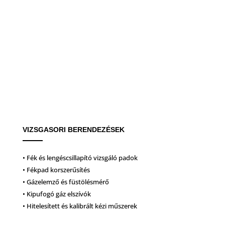
VIZSGASORI BERENDEZÉSEK
• Fék és lengéscsillapító vizsgáló padok
• Fékpad korszerűsítés
• Gázelemző és füstölésmérő
• Kipufogó gáz elszívók
• Hitelesített és kalibrált kézi műszerek