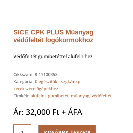
SICE CPK PLUS Műanyag
védőfeltét fogókörmökhöz
Védőfeltét gumibetéttel alufelnihez
Cikkszám:
8-11100358
Kategória:
Kiegészítők - szgk/mkp
kerékszerelőgépekhez
Címkék:
alufelni
,
gumibetét
,
műanyag
,
védőfeltét
Ár:
32,000
Ft
+ ÁFA
SICE
KOSÁRBA TESZEM