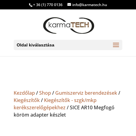
+ 36 (1) 770 0136
info@karmatech.hu
Oldal kiválasztása
Kezdőlap
/
Shop
/
Gumiszerviz berendezések
/
Kiegészítők
/
Kiegészítők - szgk/mkp
kerékszerelőgépekhez
/ SICE AR10 Megfogó
köröm adapter készlet