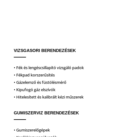
VIZSGASORI BERENDEZÉSEK
• Fék és lengéscsillapító vizsgáló padok
• Fékpad korszerűsítés
• Gázelemző és füstölésmérő
• Kipufogó gáz elszívók
• Hitelesített és kalibrált kézi műszerek
GUMISZERVIZ BERENDEZÉSEK
• Gumiszerelőgépek