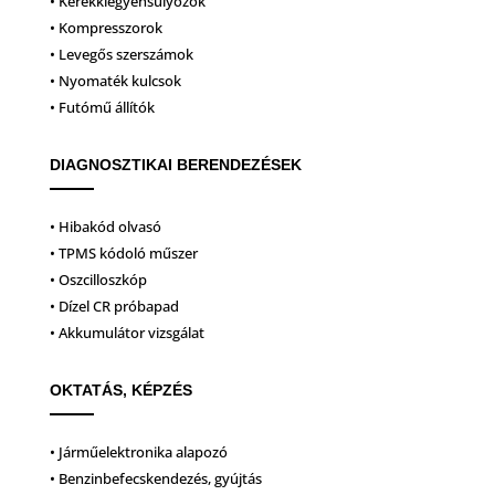
• Kerékkiegyensúlyozók
• Kompresszorok
• Levegős szerszámok
• Nyomaték kulcsok
• Futómű állítók
DIAGNOSZTIKAI BERENDEZÉSEK
• Hibakód olvasó
• TPMS kódoló műszer
• Oszcilloszkóp
• Dízel CR próbapad
• Akkumulátor vizsgálat
OKTATÁS, KÉPZÉS
• Járműelektronika alapozó
• Benzinbefecskendezés, gyújtás