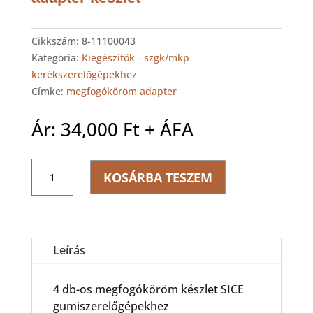
Cikkszám:
8-11100043
Kategória:
Kiegészítők - szgk/mkp
kerékszerelőgépekhez
Címke:
megfogóköröm adapter
Ár:
34,000
Ft
+ ÁFA
SICE
KOSÁRBA TESZEM
AR10
Megfogó
köröm
adapter
készlet
Leírás
mennyiség
4 db-os megfogóköröm készlet SICE
gumiszerelőgépekhez