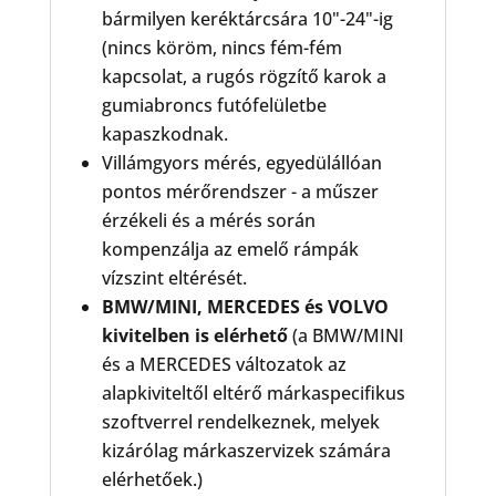
bármilyen keréktárcsára 10"-24"-ig
(nincs köröm, nincs fém-fém
kapcsolat, a rugós rögzítő karok a
gumiabroncs futófelületbe
kapaszkodnak.
Villámgyors mérés, egyedülállóan
pontos mérőrendszer - a műszer
érzékeli és a mérés során
kompenzálja az emelő rámpák
vízszint eltérését.
BMW/MINI, MERCEDES és VOLVO
kivitelben is elérhető
(a BMW/MINI
és a MERCEDES változatok az
alapkiviteltől eltérő márkaspecifikus
szoftverrel rendelkeznek, melyek
kizárólag márkaszervizek számára
elérhetőek.)