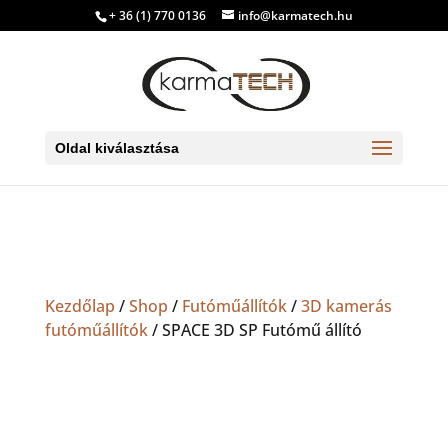
+ 36 (1) 770 0136
info@karmatech.hu
Oldal kiválasztása
Kezdőlap
/
Shop
/
Futóműállítók
/
3D kamerás
futóműállítók
/ SPACE 3D SP Futómű állító