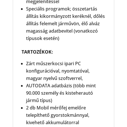
megjelenítéssel
Speciális programok; összetartás
állítás kikormányzott keréknél, dőlés
állítás felemelt járművön, élő alváz
magasság adatbevitel (vonatkozó
típusok esetén)
TARTOZÉKOK:
Zárt műszerkocsi ipari PC
konfigurációval, nyomtatóval,
magyar nyelvű szoftverrel,
AUTODATA adatbázis (több mint
90.000 személy és kisteherautó
jármű típus)
2 db Mobil mérőfej emelőre
telepíthető gyorstokmánnyal,
kivehető akkumulátorral