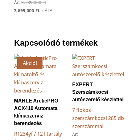
Original
Ár:
3,789,000
Ft
Current
price
3,699,000
Ft
+ ÁFA
price
was:
is:
3,789,000 Ft.
3,699,000 Ft.
Kapcsolódó termékek
Akció!
EXPERT
Szerszámkocsi
autószerelő készlettel
MAHLE ArcticPRO
ACX410 Automata
7 fiókos
klímaszerviz
szerszámkocsi 285 db
berendezés
szerszámmal
R1234yf / 12 l tartály
Ár: