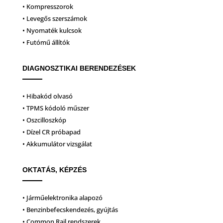
• Kompresszorok
• Levegős szerszámok
• Nyomaték kulcsok
• Futómű állítók
DIAGNOSZTIKAI BERENDEZÉSEK
• Hibakód olvasó
• TPMS kódoló műszer
• Oszcilloszkóp
• Dízel CR próbapad
• Akkumulátor vizsgálat
OKTATÁS, KÉPZÉS
• Járműelektronika alapozó
• Benzinbefecskendezés, gyújtás
• Common Rail rendszerek