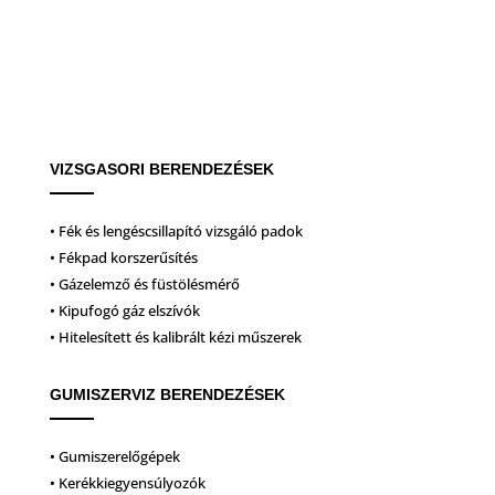
VIZSGASORI BERENDEZÉSEK
• Fék és lengéscsillapító vizsgáló padok
• Fékpad korszerűsítés
• Gázelemző és füstölésmérő
• Kipufogó gáz elszívók
• Hitelesített és kalibrált kézi műszerek
GUMISZERVIZ BERENDEZÉSEK
• Gumiszerelőgépek
• Kerékkiegyensúlyozók