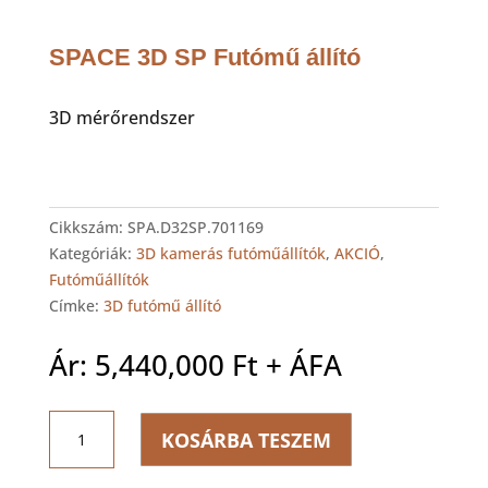
SPACE 3D SP Futómű állító
3D mérőrendszer
Cikkszám:
SPA.D32SP.701169
Kategóriák:
3D kamerás futóműállítók
,
AKCIÓ
,
Futóműállítók
Címke:
3D futómű állító
Ár:
5,440,000
Ft
+ ÁFA
SPACE
KOSÁRBA TESZEM
3D
SP