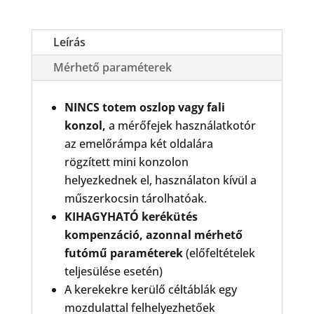
Futómű
állító
mennyiség
Leírás
Mérhető paraméterek
NINCS totem oszlop vagy fali
konzol,
a mérőfejek használatkotór
az emelőrámpa két oldalára
rögzített mini konzolon
helyezkednek el, használaton kívül a
műszerkocsin tárolhatóak.
KIHAGYHATÓ kerékütés
kompenzáció,
azonnal mérhető
futómű paraméterek
(előfeltételek
teljesülése esetén)
A kerekekre kerülő céltáblák egy
mozdulattal felhelyezhetőek