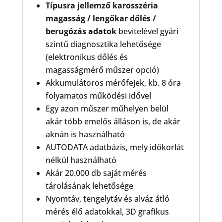
Típusra jellemző karosszéria
magasság / lengőkar dőlés /
berugózás adatok
bevitelével gyári
szintű diagnosztika lehetősége
(elektronikus dőlés és
magasságmérő műszer opció)
Akkumulátoros mérőfejek, kb. 8 óra
folyamatos működési idővel
Egy azon műszer műhelyen belül
akár több emelős álláson is, de akár
aknán is használható
AUTODATA adatbázis, mely időkorlát
nélkül használható
Akár 20.000 db saját mérés
tárolásának lehetősége
Nyomtáv, tengelytáv és alváz átló
mérés élő adatokkal, 3D grafikus