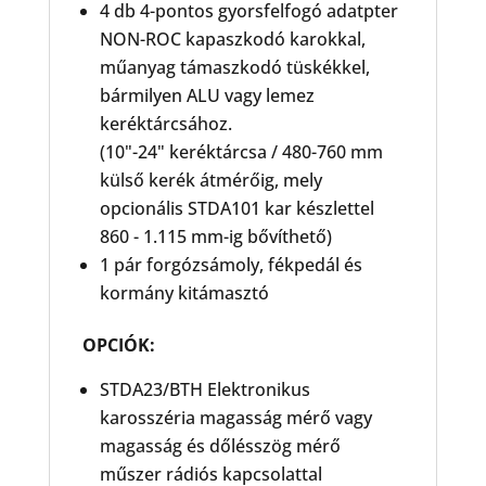
4 db 4-pontos gyorsfelfogó adatpter
NON-ROC kapaszkodó karokkal,
műanyag támaszkodó tüskékkel,
bármilyen ALU vagy lemez
keréktárcsához.
(10"-24" keréktárcsa / 480-760 mm
külső kerék átmérőig, mely
opcionális STDA101 kar készlettel
860 - 1.115 mm-ig bővíthető)
1 pár forgózsámoly, fékpedál és
kormány kitámasztó
OPCIÓK:
STDA23/BTH Elektronikus
karosszéria magasság mérő vagy
magasság és dőlésszög mérő
műszer rádiós kapcsolattal