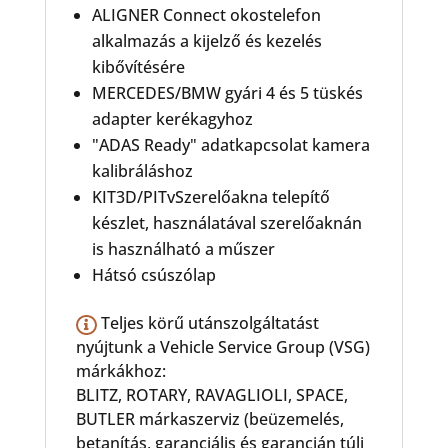
ALIGNER Connect okostelefon
alkalmazás a kijelző és kezelés
kibővítésére
MERCEDES/BMW gyári 4 és 5 tüskés
adapter kerékagyhoz
"ADAS Ready" adatkapcsolat kamera
kalibráláshoz
KIT3D/PITvSzerelőakna telepítő
készlet, használatával szerelőaknán
is használható a műszer
Hátsó csúszólap
Teljes körű utánszolgáltatást
nyújtunk a Vehicle Service Group (VSG)
márkákhoz:
BLITZ, ROTARY, RAVAGLIOLI, SPACE,
BUTLER márkaszerviz (beüzemelés,
betanítás, garanciális és garancián túli