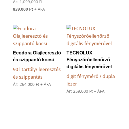
Original
Ár:
1,099,000
Ft
Current
price
839,000
Ft
+ ÁFA
price
was:
is:
1,099,000 Ft.
839,000 Ft.
Ecodora Olajleeresztő
TECNOLUX
és szippantó kocsi
Fényszóróellenőrző
digitális fénymérővel
90 l tartály/ leeresztés
digit fénymérő / dupla
és szippantás
lézer
Ár:
264,000
Ft
+ ÁFA
Ár:
259,000
Ft
+ ÁFA