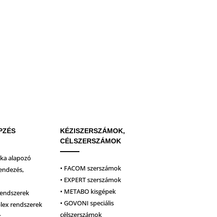
PZÉS
KÉZISZERSZÁMOK,
CÉLSZERSZÁMOK
ika alapozó
• FACOM szerszámok
endezés,
• EXPERT szerszámok
• METABO kisgépek
rendszerek
• GOVONI speciális
plex rendszerek
célszerszámok
k