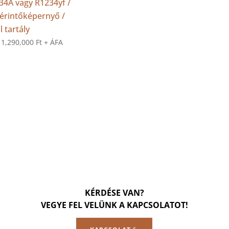
34A vagy R1234yf /
 érintőképernyő /
l tartály
:
1,290,000
Ft
+ ÁFA
KÉRDÉSE VAN?
VEGYE FEL VELÜNK A KAPCSOLATOT!