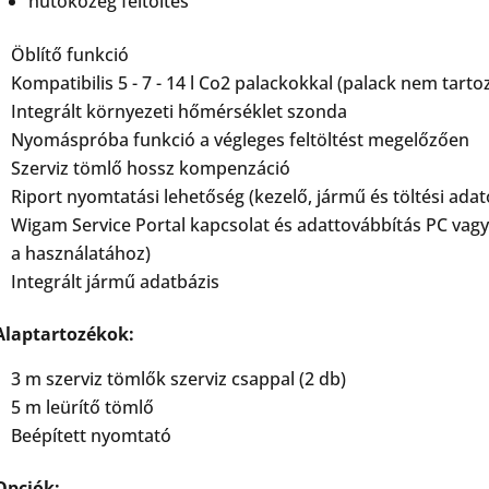
hűtőközeg feltöltés
Öblítő funkció
Kompatibilis 5 - 7 - 14 l Co2 palackokkal (palack nem tarto
Integrált környezeti hőmérséklet szonda
Nyomáspróba funkció a végleges feltöltést megelőzően
Szerviz tömlő hossz kompenzáció
Riport nyomtatási lehetőség (kezelő, jármű és töltési adat
Wigam Service Portal kapcsolat és adattovábbítás PC vagy t
a használatához)
Integrált jármű adatbázis
Alaptartozékok:
3 m szerviz tömlők szerviz csappal (2 db)
5 m leürítő tömlő
Beépített nyomtató
Opciók: