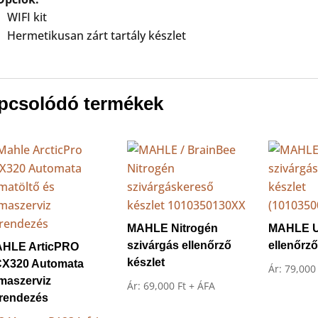
WIFI kit
Hermetikusan zárt tartály készlet
pcsolódó termékek
MAHLE Nitrogén
MAHLE U
szivárgás ellenőrző
ellenőrző
HLE ArticPRO
készlet
X320 Automata
Ár:
79,00
ímaszerviz
Ár:
69,000
Ft
+ ÁFA
rendezés