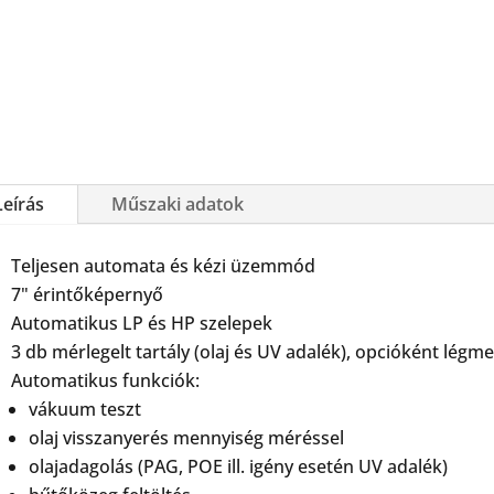
Leírás
Műszaki adatok
Teljesen automata és kézi üzemmód
7" érintőképernyő
Automatikus LP és HP szelepek
3 db mérlegelt tartály (olaj és UV adalék), opcióként légme
Automatikus funkciók:
vákuum teszt
olaj visszanyerés mennyiség méréssel
olajadagolás (PAG, POE ill. igény esetén UV adalék)