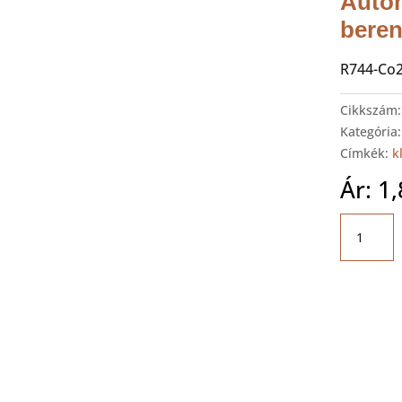
Autom
bere
R744-Co
Cikkszám
Kategória
Címkék:
k
Ár:
1
WIGAM
PICCOLA
R744
Automat
klímaszer
berende
Co2
mennyis