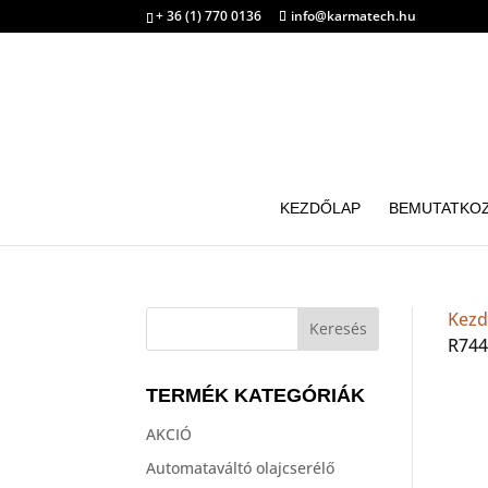
+ 36 (1) 770 0136
info@karmatech.hu
KEZDŐLAP
BEMUTATKO
Kezd
R744
TERMÉK KATEGÓRIÁK
AKCIÓ
Automataváltó olajcserélő