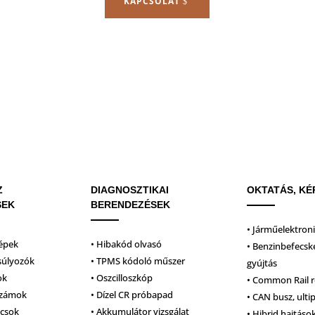
KAPCSOLAT
Z
DIAGNOSZTIKAI
OKTATÁS, KÉ
SEK
BERENDEZÉSEK
• Járműelektron
épek
• Hibakód olvasó
• Benzinbefecsk
súlyozók
• TPMS kódoló műszer
gyújtás
ok
• Oszcilloszkóp
• Common Rail 
számok
• Dízel CR próbapad
• CAN busz, ulti
lcsok
• Akkumulátor vizsgálat
• Hibrid hajtáso