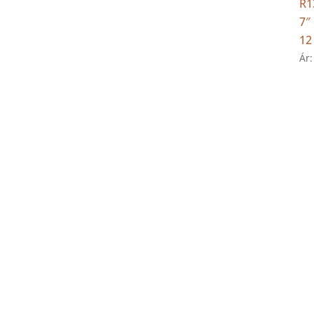
R1
7″
12 
Ár