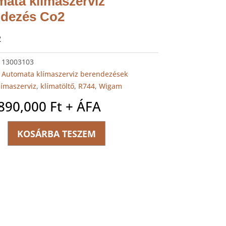
ata klímaszerviz
ndezés Co2
2
:
13003103
:
Automata klímaszerviz berendezések
límaszerviz
,
klímatöltő
,
R744
,
Wigam
,890,000
Ft
+ ÁFA
KOSÁRBA TESZEM
-
a
viz
zés
ég