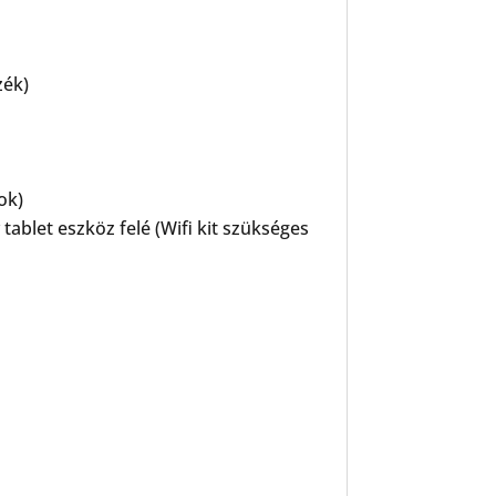
zék)
ok)
ablet eszköz felé (Wifi kit szükséges