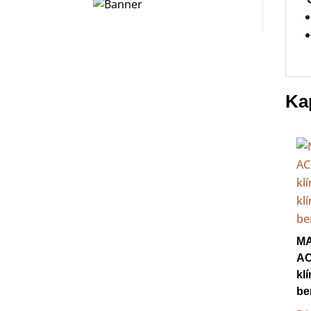
Ka
MA
AC
kl
be