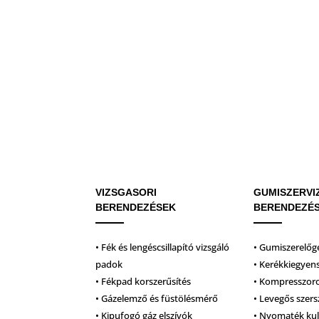
VIZSGASORI
GUMISZERVI
BERENDEZÉSEK
BERENDEZÉ
• Fék és lengéscsillapító vizsgáló
• Gumiszerelőg
padok
• Kerékkiegyen
• Fékpad korszerűsítés
• Kompresszor
• Gázelemző és füstölésmérő
• Levegős szer
• Kipufogó gáz elszívók
• Nyomaték ku