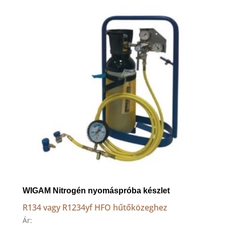
to
high
WIGAM Nitrogén nyomáspróba készlet
R134 vagy R1234yf HFO hűtőközeghez
Ár: