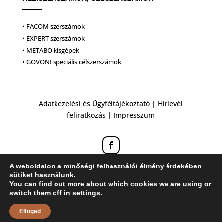
• FACOM szerszámok
• EXPERT szerszámok
• METABO kisgépek
• GOVONI speciális célszerszámok
Adatkezelési és Ügyféltájékoztató
|
Hírlevél
feliratkozás
|
Impresszum
A weboldalon a minőségi felhasználói élmény érdekében
sütiket használunk.
You can find out more about which cookies we are using or
switch them off in
settings
.
Elfogad
Honlapkészítés: ZK Design