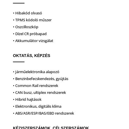
• Hibakód olvasó
• TPMS kódoló műszer
• Oszcilloszkóp
• Dízel CR próbapad
• Akkumulátor vizsgálat
OKTATÁS, KÉPZÉS
• Járműelektronika alapozó
• Benzinbefecskendezés, gyújtás
• Common Rail rendszerek
• CAN busz, ultiplex rendszerek
• Hibrid hajtások
• Elektronikus, digitális klíma
• ABS/ASR/ESP/BAS/EBD rendszerek
KÉZISZERSZÁMOK, CÉLSZERSZÁMOK