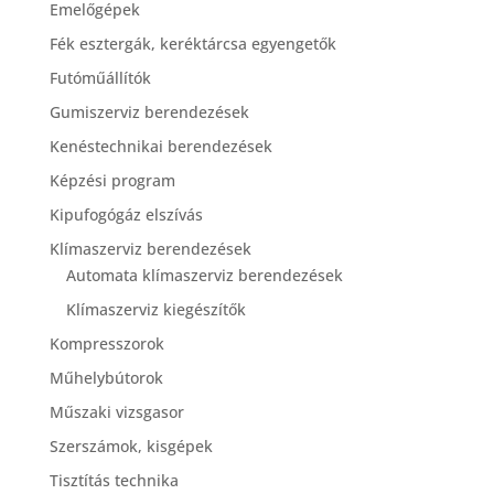
Emelőgépek
Fék esztergák, keréktárcsa egyengetők
Futóműállítók
Gumiszerviz berendezések
Kenéstechnikai berendezések
Képzési program
Kipufogógáz elszívás
Klímaszerviz berendezések
Automata klímaszerviz berendezések
Klímaszerviz kiegészítők
Kompresszorok
Műhelybútorok
Műszaki vizsgasor
Szerszámok, kisgépek
Tisztítás technika