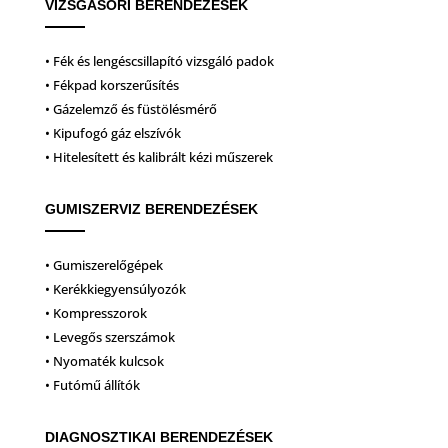
VIZSGASORI BERENDEZÉSEK
• Fék és lengéscsillapító vizsgáló padok
• Fékpad korszerűsítés
• Gázelemző és füstölésmérő
• Kipufogó gáz elszívók
• Hitelesített és kalibrált kézi műszerek
GUMISZERVIZ BERENDEZÉSEK
• Gumiszerelőgépek
• Kerékkiegyensúlyozók
• Kompresszorok
• Levegős szerszámok
• Nyomaték kulcsok
• Futómű állítók
DIAGNOSZTIKAI BERENDEZÉSEK