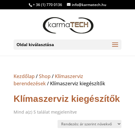
+ 36 (1) 770 0136
info@karmatech.hu
Oldal kiválasztása
Kezdőlap
/
Shop
/
Klímaszerviz
berendezések
/ Klímaszerviz kiegészítők
Klímaszerviz kiegészítők
Sorted
Mind a(z) 5 találat megjelenítve
by
price:
low