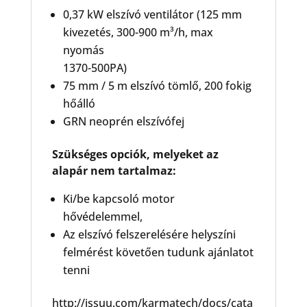
0,37 kW elszívó ventilátor (125 mm
kivezetés, 300-900 m³/h, max
nyomás
1370-500PA)
75 mm / 5 m elszívó tömlő, 200 fokig
hőálló
GRN neoprén elszívófej
Szükséges opciók, melyeket az
alapár nem tartalmaz:
Ki/be kapcsoló motor
hővédelemmel,
Az elszívó felszerelésére helyszíni
felmérést követően tudunk ajánlatot
tenni
http://issuu.com/karmatech/docs/cata