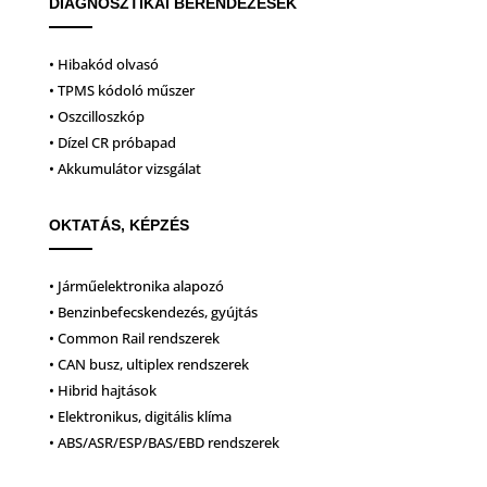
DIAGNOSZTIKAI BERENDEZÉSEK
• Hibakód olvasó
• TPMS kódoló műszer
• Oszcilloszkóp
• Dízel CR próbapad
• Akkumulátor vizsgálat
OKTATÁS, KÉPZÉS
• Járműelektronika alapozó
• Benzinbefecskendezés, gyújtás
• Common Rail rendszerek
• CAN busz, ultiplex rendszerek
• Hibrid hajtások
• Elektronikus, digitális klíma
• ABS/ASR/ESP/BAS/EBD rendszerek