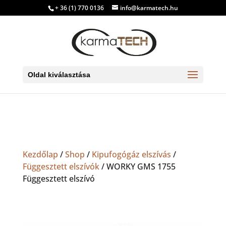
+ 36 (1) 770 0136
info@karmatech.hu
Oldal kiválasztása
Kezdőlap
/
Shop
/
Kipufogógáz elszívás
/
Függesztett elszívók
/ WORKY GMS 1755
Függesztett elszívó