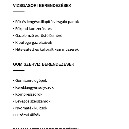
VIZSGASORI BERENDEZÉSEK
• Fék és lengéscsillapító vizsgáló padok
• Fékpad korszerűsítés
• Gázelemző és füstölésmérő
• Kipufogó gáz elszívók
• Hitelesített és kalibrált kézi műszerek
GUMISZERVIZ BERENDEZÉSEK
• Gumiszerelőgépek
• Kerékkiegyensúlyozók
• Kompresszorok
• Levegős szerszámok
• Nyomaték kulcsok
• Futómű állítók