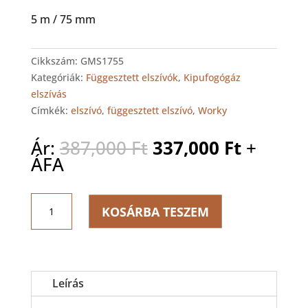
5 m / 75 mm
Cikkszám:
GMS1755
Kategóriák:
Függesztett elszívók
,
Kipufogógáz
elszívás
Címkék:
elszívó
,
függesztett elszívó
,
Worky
Original
Current
Ár:
387,000
Ft
337,000
Ft
+
price
price
ÁFA
was:
is:
387,000 Ft.
337,000 
WORKY
KOSÁRBA TESZEM
GMS
1755
Függesztett
elszívó
mennyiség
Leírás