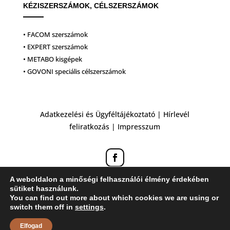
KÉZISZERSZÁMOK, CÉLSZERSZÁMOK
• FACOM szerszámok
• EXPERT szerszámok
• METABO kisgépek
• GOVONI speciális célszerszámok
Adatkezelési és Ügyféltájékoztató
|
Hírlevél
feliratkozás
|
Impresszum
A weboldalon a minőségi felhasználói élmény érdekében
sütiket használunk.
You can find out more about which cookies we are using or
switch them off in
settings
.
Elfogad
Honlapkészítés: ZK Design