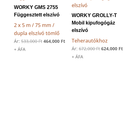
WORKY GMS 2755
Függesztett elszívó
WORKY GROLLY-T
Mobil kipufogógáz
2 x 5 m / 75 mm /
elszívó
dupla elszívó tömlő
Teherautókhoz
Original
Current
Ár:
533,000
Ft
464,000
Ft
Original
Current
Ár:
672,000
Ft
624,000
Ft
price
price
+ ÁFA
price
price
+ ÁFA
was:
is:
was:
is:
533,000 Ft.
464,000 Ft.
672,000 Ft.
624,000 