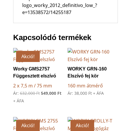
logo_worky_2012_definitivo_low_?
e=13538572/14255187
Kapcsolódó termékek
Akció!
Worky GMS2757
WORKY GRN-160
Függesztett elszívó
Elszívó fej kör
2 x 7,5 m / 75 mm
160 mm átmérő
Original
Current
Ár:
632,000
Ft
549,000
Ft
Ár:
38,000
Ft
+ ÁFA
price
price
+ ÁFA
was:
is:
632,000 Ft.
549,000 Ft.
Akció!
Akció!