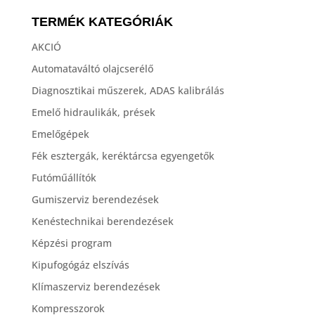
TERMÉK KATEGÓRIÁK
AKCIÓ
Automataváltó olajcserélő
Diagnosztikai műszerek, ADAS kalibrálás
Emelő hidraulikák, prések
Emelőgépek
Fék esztergák, keréktárcsa egyengetők
Futóműállítók
Gumiszerviz berendezések
Kenéstechnikai berendezések
Képzési program
Kipufogógáz elszívás
Klímaszerviz berendezések
Kompresszorok