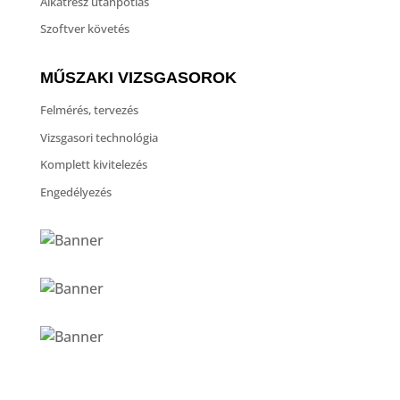
Alkatrész utánpótlás
Szoftver követés
MŰSZAKI VIZSGASOROK
Felmérés, tervezés
Vizsgasori technológia
Komplett kivitelezés
Engedélyezés