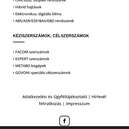
• CAN busz, ultiplex rendszerek
• Hibrid hajtások
• Elektronikus, digitális klíma
• ABS/ASR/ESP/BAS/EBD rendszerek
KÉZISZERSZÁMOK, CÉLSZERSZÁMOK
• FACOM szerszámok
• EXPERT szerszámok
• METABO kisgépek
• GOVONI speciális célszerszámok
Adatkezelési és Ügyféltájékoztató
|
Hírlevél
feliratkozás
|
Impresszum