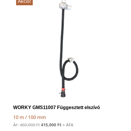
Akció!
WORKY GMS11007 Függesztett elszívó
10 m / 100 mm
Original
Current
Ár:
460,000
Ft
415,000
Ft
+ ÁFA