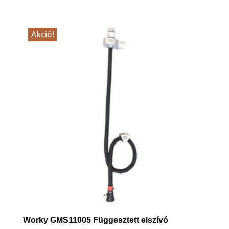
price
price
was:
is:
387,000 Ft.
337,000 Ft.
Akció!
Worky GMS11005 Függesztett elszívó