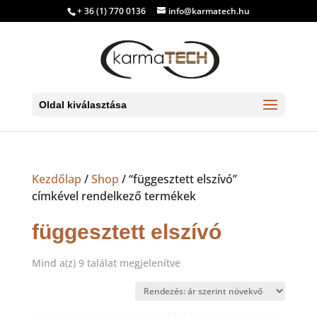
+ 36 (1) 770 0136
info@karmatech.hu
Oldal kiválasztása
Kezdőlap
/
Shop
/ “függesztett elszívó”
címkével rendelkező termékek
függesztett elszívó
Sorted
Mind a(z) 9 találat megjelenítve
by
price:
low