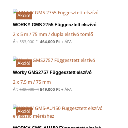
price
price
was:
is:
460,000 Ft.
415,000 Ft.
Akció!
WORKY GMS 2755 Függesztett elszívó
2 x 5 m / 75 mm / dupla elszívó tömlő
Original
Current
Ár:
533,000
Ft
464,000
Ft
+ ÁFA
price
price
was:
is:
533,000 Ft.
464,000 Ft.
Akció!
Worky GMS2757 Függesztett elszívó
2 x 7,5 m / 75 mm
Original
Current
Ár:
632,000
Ft
549,000
Ft
+ ÁFA
price
price
was:
is:
632,000 Ft.
549,000 Ft.
Akció!