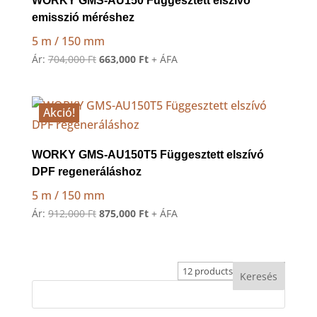
WORKY GMS-AU150 Függesztett elszívó
emisszió méréshez
5 m / 150 mm
Original
Current
Ár:
704,000
Ft
663,000
Ft
+ ÁFA
price
price
was:
is:
704,000 Ft.
663,000 Ft.
Akció!
WORKY GMS-AU150T5 Függesztett elszívó
DPF regeneráláshoz
5 m / 150 mm
Original
Current
Ár:
912,000
Ft
875,000
Ft
+ ÁFA
price
price
was:
is:
912,000 Ft.
875,000 Ft.