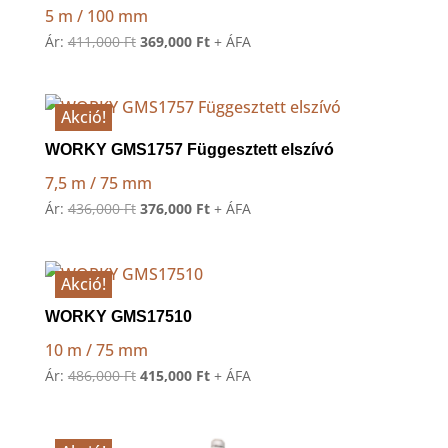
5 m / 100 mm
Original
Current
Ár:
411,000
Ft
369,000
Ft
+ ÁFA
price
price
was:
is:
411,000 Ft.
369,000 Ft.
Akció!
WORKY GMS1757 Függesztett elszívó
7,5 m / 75 mm
Original
Current
Ár:
436,000
Ft
376,000
Ft
+ ÁFA
price
price
was:
is:
436,000 Ft.
376,000 Ft.
Akció!
WORKY GMS17510
10 m / 75 mm
Original
Current
Ár:
486,000
Ft
415,000
Ft
+ ÁFA
price
price
was:
is:
486,000 Ft.
415,000 Ft.