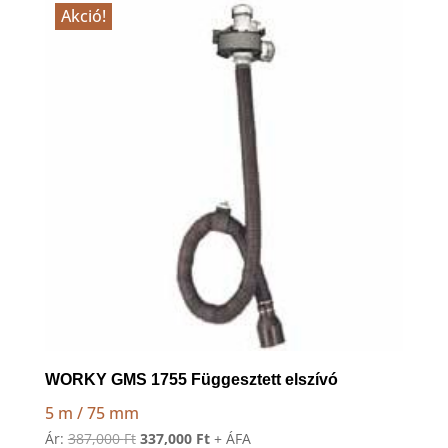
Akció!
to
high
WORKY GMS 1755 Függesztett elszívó
5 m / 75 mm
Original
Current
Ár:
387,000
Ft
337,000
Ft
+ ÁFA