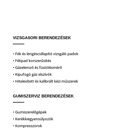
VIZSGASORI BERENDEZÉSEK
• Fék és lengéscsillapító vizsgáló padok
• Fékpad korszerűsítés
• Gázelemző és füstölésmérő
• Kipufogó gáz elszívók
• Hitelesített és kalibrált kézi műszerek
GUMISZERVIZ BERENDEZÉSEK
• Gumiszerelőgépek
• Kerékkiegyensúlyozók
• Kompresszorok