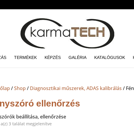
ZÁS
TERMÉKEK
KÉPZÉS
GALÉRIA
KATALÓGUSOK
őlap
/
Shop
/
Diagnosztikai műszerek, ADAS kalibrálás
/ Fén
nyszóró ellenőrzés
szórók beállítása, ellenőrzése
Sorted
a(z) 3 találat megjelenítve
by