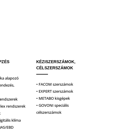
PZÉS
KÉZISZERSZÁMOK,
CÉLSZERSZÁMOK
ika alapozó
• FACOM szerszámok
endezés,
• EXPERT szerszámok
• METABO kisgépek
rendszerek
• GOVONI speciális
plex rendszerek
célszerszámok
k
igitális klíma
BAS/EBD