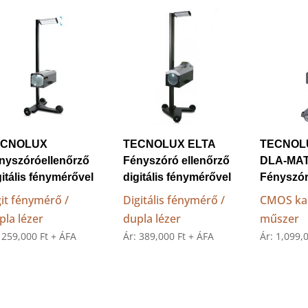
price:
low
to
high
ECNOLUX
TECNOLUX ELTA
TECNOL
nyszóróellenőrző
Fényszóró ellenőrző
DLA-MA
gitális fénymérővel
digitális fénymérővel
Fényszór
git fénymérő /
Digitális fénymérő /
CMOS ka
pla lézer
dupla lézer
műszer
:
259,000
Ft
+ ÁFA
Ár:
389,000
Ft
+ ÁFA
Ár:
1,099,