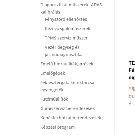
Diagnosztikai műszerek, ADAS
kalibrálás
Fényszóró ellenőrzés
Kézi vizsgálóműszerek
TPMS szerviz műszer
Vezérlőegység és
járműdiagnosztika
T
Emelő hidraulikák, prések
Fé
Emelőgépek
di
Fék esztergák, keréktárcsa
di
egyengetők
du
Futóműállítók
Ár
Gumiszerviz berendezések
Kenéstechnikai berendezések
Képzési program