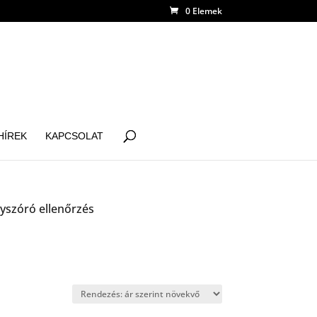
0 Elemek
HÍREK
KAPCSOLAT
yszóró ellenőrzés