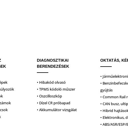
Z
DIAGNOSZTIKAI
OKTATÁS, KÉ
SEK
BERENDEZÉSEK
• Járműelektron
épek
• Hibakód olvasó
• Benzinbefecsk
súlyozók
• TPMS kódoló műszer
gyújtás
ok
• Oszcilloszkóp
• Common Rail 
számok
• Dízel CR próbapad
• CAN busz, ulti
lcsok
• Akkumulátor vizsgálat
• Hibrid hajtáso
k
• Elektronikus, d
• ABS/ASR/ESP/