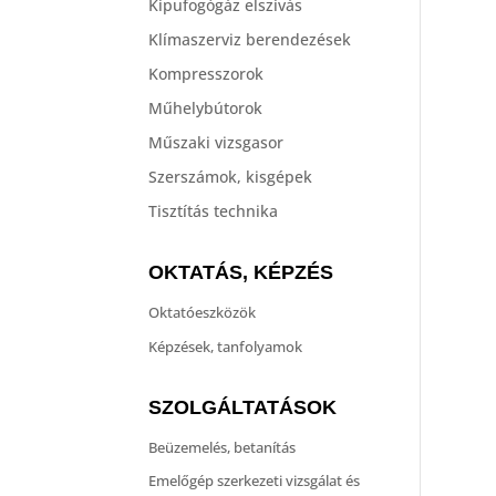
Kipufogógáz elszívás
Klímaszerviz berendezések
Kompresszorok
Műhelybútorok
Műszaki vizsgasor
Szerszámok, kisgépek
Tisztítás technika
OKTATÁS, KÉPZÉS
Oktatóeszközök
Képzések, tanfolyamok
SZOLGÁLTATÁSOK
Beüzemelés, betanítás
Emelőgép szerkezeti vizsgálat és