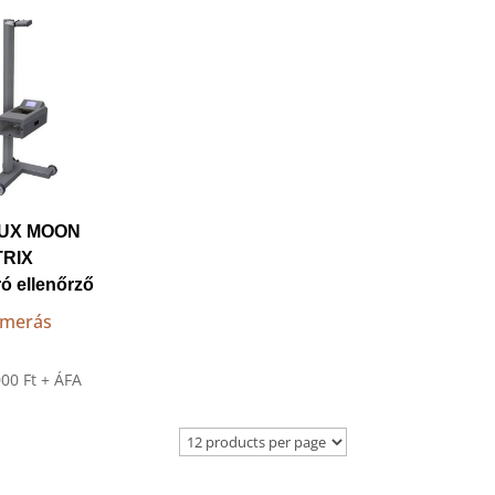
UX MOON
TRIX
ó ellenőrző
merás
000
Ft
+ ÁFA