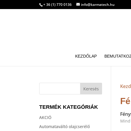
+ 36 (1) 770 0136
info@karmatech.hu
KEZDŐLAP
BEMUTATKO
Kezd
Fé
TERMÉK KATEGÓRIÁK
Fény
AKCIÓ
Mind 
Automataváltó olajcserélő