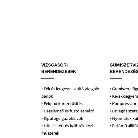
VIZSGASORI
GUMISZERVI
BERENDEZÉSEK
BERENDEZÉ
• Fék és lengéscsillapító vizsgáló
• Gumiszerelőg
padok
• Kerékkiegyen
• Fékpad korszerűsítés
• Kompresszor
• Gázelemző és füstölésmérő
• Levegős szer
• Kipufogó gáz elszívók
• Nyomaték ku
• Hitelesített és kalibrált kézi
• Futómű állító
műszerek