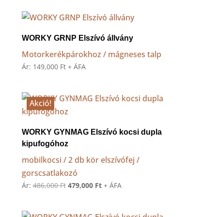
-
150,000 Ft
WORKY GRNP Elszívó állvány
Motorkerékpárokhoz / mágneses talp
Ár:
149,000
Ft
+ ÁFA
Akció!
WORKY GYNMAG Elszívó kocsi dupla
kipufogóhoz
mobilkocsi / 2 db kör elszívófej /
gorscsatlakozó
Original
Current
Ár:
486,000
Ft
479,000
Ft
+ ÁFA
price
price
was:
is: