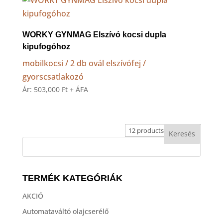
486,000 Ft.
479,000 Ft.
WORKY GYNMAG Elszívó kocsi dupla
kipufogóhoz
mobilkocsi / 2 db ovál elszívófej /
gyorscsatlakozó
Ár:
503,000
Ft
+ ÁFA
TERMÉK KATEGÓRIÁK
AKCIÓ
Automataváltó olajcserélő