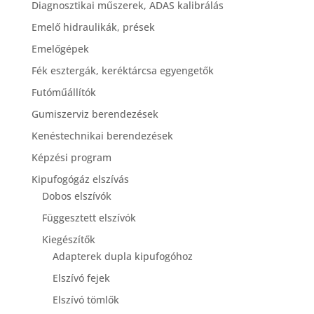
Diagnosztikai műszerek, ADAS kalibrálás
Emelő hidraulikák, prések
Emelőgépek
Fék esztergák, keréktárcsa egyengetők
Futóműállítók
Gumiszerviz berendezések
Kenéstechnikai berendezések
Képzési program
Kipufogógáz elszívás
Dobos elszívók
Függesztett elszívók
Kiegészítők
Adapterek dupla kipufogóhoz
Elszívó fejek
Elszívó tömlők