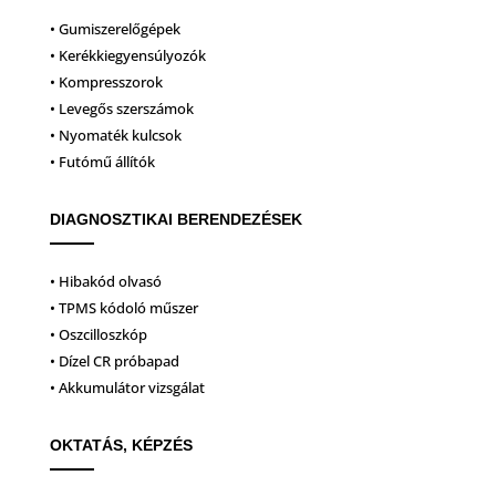
• Gumiszerelőgépek
• Kerékkiegyensúlyozók
• Kompresszorok
• Levegős szerszámok
• Nyomaték kulcsok
• Futómű állítók
DIAGNOSZTIKAI BERENDEZÉSEK
• Hibakód olvasó
• TPMS kódoló műszer
• Oszcilloszkóp
• Dízel CR próbapad
• Akkumulátor vizsgálat
OKTATÁS, KÉPZÉS