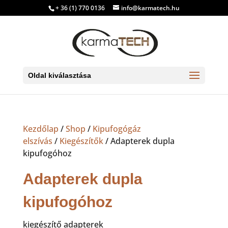
+ 36 (1) 770 0136
info@karmatech.hu
Oldal kiválasztása
Kezdőlap
/
Shop
/
Kipufogógáz
elszívás
/
Kiegészítők
/ Adapterek dupla
kipufogóhoz
Adapterek dupla
kipufogóhoz
kiegészítő adapterek