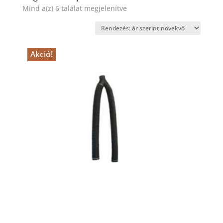
Sorted
Mind a(z) 6 találat megjelenítve
by
price:
low
Akció!
to
high