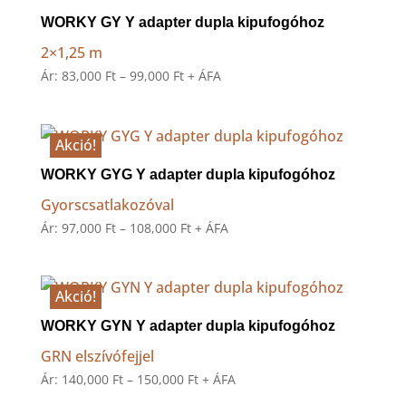
WORKY GY Y adapter dupla kipufogóhoz
2×1,25 m
Ártartomány:
Ár:
83,000
Ft
–
99,000
Ft
+ ÁFA
83,000 Ft
-
99,000 Ft
Akció!
WORKY GYG Y adapter dupla kipufogóhoz
Gyorscsatlakozóval
Ártartomány:
Ár:
97,000
Ft
–
108,000
Ft
+ ÁFA
97,000 Ft
-
108,000 Ft
Akció!
WORKY GYN Y adapter dupla kipufogóhoz
GRN elszívófejjel
Ártartomány:
Ár:
140,000
Ft
–
150,000
Ft
+ ÁFA
140,000 Ft