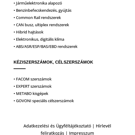
• Járműelektronika alapozó
• Benzinbefecskendezés, gyújtás
• Common Rail rendszerek
• CAN busz, ultiplex rendszerek
• Hibrid hajtások
• Elektronikus, digitális klíma
• ABS/ASR/ESP/BAS/EBD rendszerek
KÉZISZERSZÁMOK, CÉLSZERSZÁMOK
• FACOM szerszámok
• EXPERT szerszámok
• METABO kisgépek
• GOVONI speciális célszerszámok
Adatkezelési és Ügyféltájékoztató
|
Hírlevél
feliratkozás
|
Impresszum