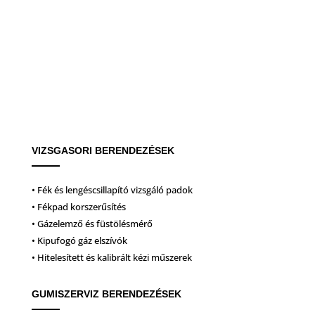
VIZSGASORI BERENDEZÉSEK
• Fék és lengéscsillapító vizsgáló padok
• Fékpad korszerűsítés
• Gázelemző és füstölésmérő
• Kipufogó gáz elszívók
• Hitelesített és kalibrált kézi műszerek
GUMISZERVIZ BERENDEZÉSEK